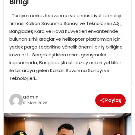
Birliği
SPOR
Türkiye merkezli savunma ve endüstriyel teknoloji
GÜNDEM
firması Kalkan Savunma Sanayi ve Teknolojileri A.Ş.,
Bangladeş Kara ve Hava Kuvvetleri envanterinde
MAGAZIN
bulunan zırhlı araçlar ve helikopter platformları için
yedek parça tedarikine yönelik önemli bir iş birliğine
imza attı. Gerçekleştirilen resmi görüşmeler
kapsamında, Bangladeşli üst düzey askeri yetkililer
ile bir araya gelen Kalkan Savunma Sanayi ve
Teknolojileri…
admin
Paylaş
01 Mart 2026