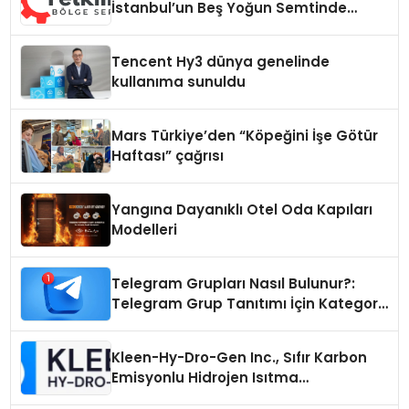
İstanbul’un Beş Yoğun Semtinde
Samimi Bir Teknik Servis Hikayesi
Tencent Hy3 dünya genelinde
kullanıma sunuldu
Mars Türkiye’den “Köpeğini İşe Götür
Haftası” çağrısı
Yangına Dayanıklı Otel Oda Kapıları
Modelleri
Telegram Grupları Nasıl Bulunur?:
Telegram Grup Tanıtımı İçin Kategori
Seçimi Neden Önemlidir?
Kleen-Hy-Dro-Gen Inc., Sıfır Karbon
Emisyonlu Hidrojen Isıtma
Teknolojisinde ISO ve TSSA