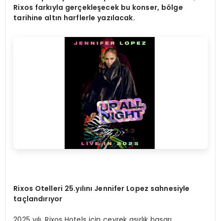
Rixos fark
ıyla gerçekleşecek bu konser, b
ö
lge
tarihine altın harflerle yazılacak.
Rixos Otelleri 25.
yılını Jennifer Lopez sahnesiyle
taçlandırıyor
2025 yılı, Rixos Hotels için çeyrek asırlık başarı