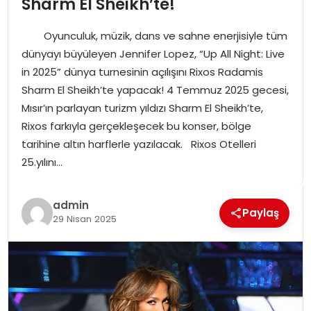
Sharm El Sheikh’te!
SPOR
Oyunculuk, müzik, dans ve sahne enerjisiyle tüm
GÜNDEM
dünyayı büyüleyen Jennifer Lopez, “Up All Night: Live
in 2025” dünya turnesinin açılışını Rixos Radamis
MAGAZIN
Sharm El Sheikh’te yapacak! 4 Temmuz 2025 gecesi,
Mısır’ın parlayan turizm yıldızı Sharm El Sheikh’te,
Rixos farkıyla gerçekleşecek bu konser, bölge
tarihine altın harflerle yazılacak. Rixos Otelleri
25.yılını…
admin
Paylaş
29 Nisan 2025