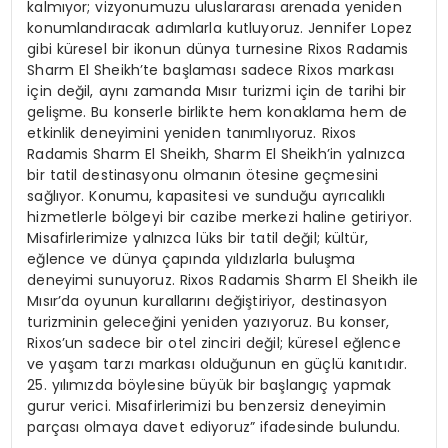
kalmıyor; vizyonumuzu uluslararası arenada yeniden
konumlandıracak adımlarla kutluyoruz. Jennifer Lopez
gibi küresel bir ikonun dünya turnesine Rixos Radamis
Sharm El Sheikh’te başlaması sadece Rixos markası
için değil, aynı zamanda Mısır turizmi için de tarihi bir
gelişme. Bu konserle birlikte hem konaklama hem de
etkinlik deneyimini yeniden tanımlıyoruz. Rixos
Radamis Sharm El Sheikh, Sharm El Sheikh’in yalnızca
bir tatil destinasyonu olmanın ötesine geçmesini
sağlıyor. Konumu, kapasitesi ve sunduğu ayrıcalıklı
hizmetlerle bölgeyi bir cazibe merkezi haline getiriyor.
Misafirlerimize yalnızca lüks bir tatil değil; kültür,
eğlence ve dünya çapında yıldızlarla buluşma
deneyimi sunuyoruz. Rixos Radamis Sharm El Sheikh ile
Mısır’da oyunun kurallarını değiştiriyor, destinasyon
turizminin geleceğini yeniden yazıyoruz. Bu konser,
Rixos’un sadece bir otel zinciri değil; küresel eğlence
ve yaşam tarzı markası olduğunun en güçlü kanıtıdır.
25. yılımızda böylesine büyük bir başlangıç yapmak
gurur verici. Misafirlerimizi bu benzersiz deneyimin
parçası olmaya davet ediyoruz” ifadesinde bulundu.