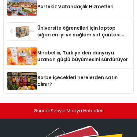
Portekiz Vatandaşlık Hizmetleri
Üniversite öğrencileri için laptop
sığan en iyi ve sağlam sırt çantası
markaları
Mirabellix, Türkiye’den dünyaya
uzanan güçlü büyümesini sürdürüyor
Sorbe içecekleri nerelerden satın
alınır?
Güncel Sosyal Medya Haberleri