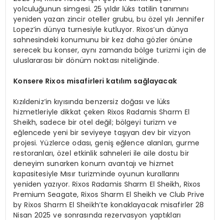
yolculuğunun simgesi. 25 yıldır lüks tatilin tanımını
yeniden yazan zincir oteller grubu, bu özel yılı Jennifer
Lopez’in dünya turnesiyle kutluyor. Rixos’un dünya
sahnesindeki konumunu bir kez daha gözler önüne
serecek bu konser, aynı zamanda bölge turizmi için de
uluslararası bir dönüm noktası niteliğinde.
Konsere Rixos
misafirleri katılım sağlayacak
Kızıldeniz’in kıyısında benzersiz doğası ve lüks
hizmetleriyle dikkat çeken Rixos Radamis Sharm El
Sheikh, sadece bir otel değil; bölgeyi turizm ve
eğlencede yeni bir seviyeye taşıyan dev bir vizyon
projesi. Yüzlerce odası, geniş eğlence alanları, gurme
restoranları, özel etkinlik sahneleri ile aile dostu bir
deneyim sunarken konum avantajı ve hizmet
kapasitesiyle Mısır turizminde oyunun kurallarını
yeniden yazıyor. Rixos Radamis Sharm El Sheikh, Rixos
Premium Seagate, Rixos Sharm El Sheikh ve Club Prive
by Rixos Sharm El Sheikh’te konaklayacak misafirler 28
Nisan 2025 ve sonrasında rezervasyon yaptıkları