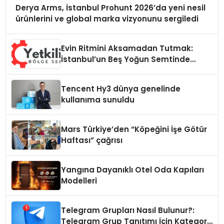
Derya Arms, İstanbul Prohunt 2026’da yeni nesil
ürünlerini ve global marka vizyonunu sergiledi
Evin Ritmini Aksamadan Tutmak:
İstanbul’un Beş Yoğun Semtinde
Samimi Bir Teknik Servis Hikayesi
Tencent Hy3 dünya genelinde
kullanıma sunuldu
Mars Türkiye’den “Köpeğini İşe Götür
Haftası” çağrısı
Yangına Dayanıklı Otel Oda Kapıları
Modelleri
Telegram Grupları Nasıl Bulunur?:
Telegram Grup Tanıtımı İçin Kategori