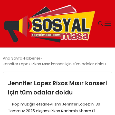
YAŞAM
Ana Sayfa
Haberler
Jennifer Lopez Rixos Mısır konseri için tüm odalar doldu
EKONOMI
GÜNCEL
Jennifer Lopez Rixos Mısır konseri
için tüm odalar doldu
TEKNOLOJI
Pop müziğin efsanevi ismi Jennifer Lopez’in, 30
EĞITIM
Temmuz 2025 akşamı Rixos Radamis Sharm El