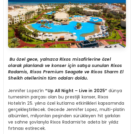
Bu
ö
zel gece, yalnızca Rixos misafirlerine
ö
zel
olarak planlandı ve konser için satışa sunulan Rixos
Radamis, Rixos Premium Seagate ve Rixos Sharm El
Sheikh otellerinin tüm odaları doldu.
Jennifer Lopez’in
“
Up All Night
–
Live in 2025
”
dünya
turnesinin parçası olan bu prestijli konser, Rixos
Hotels’in 25. yılına özel kutlama etkinlikleri kapsamında
gerçekleştirilecek. Gecede Jennifer Lopez, multi-platin
albümleri, milyonları peşinden sürükleyen hit şarkıları
ve sahne şovlarıyla Rixos Radamis’te adeta bir yıldız
fırtınası estirecek.