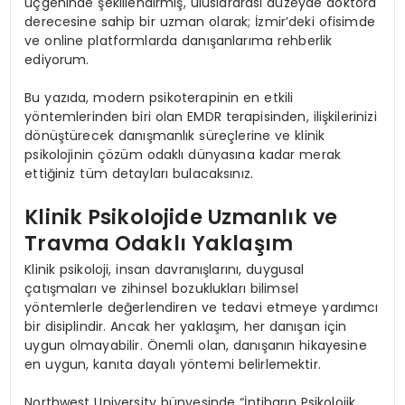
üçgeninde şekillendirmiş, uluslararası düzeyde doktora
derecesine sahip bir uzman olarak; İzmir’deki ofisimde
ve online platformlarda danışanlarıma rehberlik
ediyorum.
Bu yazıda, modern psikoterapinin en etkili
yöntemlerinden biri olan EMDR terapisinden, ilişkilerinizi
dönüştürecek danışmanlık süreçlerine ve klinik
psikolojinin çözüm odaklı dünyasına kadar merak
ettiğiniz tüm detayları bulacaksınız.
Klinik Psikolojide Uzmanlık ve
Travma Odaklı Yaklaşım
Klinik psikoloji, insan davranışlarını, duygusal
çatışmaları ve zihinsel bozuklukları bilimsel
yöntemlerle değerlendiren ve tedavi etmeye yardımcı
bir disiplindir. Ancak her yaklaşım, her danışan için
uygun olmayabilir. Önemli olan, danışanın hikayesine
en uygun, kanıta dayalı yöntemi belirlemektir.
Northwest University bünyesinde “İntiharın Psikolojik