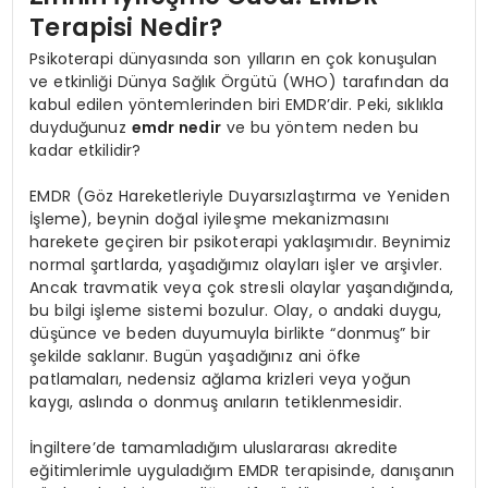
Terapisi Nedir?
Psikoterapi dünyasında son yılların en çok konuşulan
ve etkinliği Dünya Sağlık Örgütü (WHO) tarafından da
kabul edilen yöntemlerinden biri EMDR’dir. Peki, sıklıkla
duyduğunuz
emdr nedir
ve bu yöntem neden bu
kadar etkilidir?
EMDR (Göz Hareketleriyle Duyarsızlaştırma ve Yeniden
İşleme), beynin doğal iyileşme mekanizmasını
harekete geçiren bir psikoterapi yaklaşımıdır. Beynimiz
normal şartlarda, yaşadığımız olayları işler ve arşivler.
Ancak travmatik veya çok stresli olaylar yaşandığında,
bu bilgi işleme sistemi bozulur. Olay, o andaki duygu,
düşünce ve beden duyumuyla birlikte “donmuş” bir
şekilde saklanır. Bugün yaşadığınız ani öfke
patlamaları, nedensiz ağlama krizleri veya yoğun
kaygı, aslında o donmuş anıların tetiklenmesidir.
İngiltere’de tamamladığım uluslararası akredite
eğitimlerimle uyguladığım EMDR terapisinde, danışanın