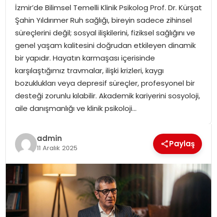
İzmir’de Bilimsel Temelli Klinik Psikolog Prof. Dr. Kürşat
SPOR
Şahin Yıldırımer Ruh sağlığı, bireyin sadece zihinsel
süreçlerini değil; sosyal ilişkilerini, fiziksel sağlığını ve
GÜNDEM
genel yaşam kalitesini doğrudan etkileyen dinamik
bir yapıdır. Hayatın karmaşası içerisinde
MAGAZIN
karşılaştığımız travmalar, ilişki krizleri, kaygı
bozuklukları veya depresif süreçler, profesyonel bir
desteği zorunlu kılabilir. Akademik kariyerini sosyoloji,
aile danışmanlığı ve klinik psikoloji…
admin
Paylaş
11 Aralık 2025