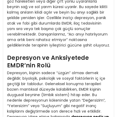
göz hareketleri veya diğer çift yönlü uyaranlarla
beynin sağ ve sol yarım küresi uyarılır. Bu sayede kilitli
kalmış anıların kilidi açılır ve beyin bu anıyı sağlıklı bir
şekilde yeniden işler. Özellikle inatçı depresyon, panik
atak ve fobi gibi durumlarda EMDR, ilaç tedavisinin
yanı sıra veya tek başına çok güçlü sonuçlar
verebilmektedir. Danışanlarımız, “Acı anıyı hatırlıyorum
ama artık beni rahatsız etmiyor” noktasına
geldiklerinde terapinin iyileştirici gücüne şahit oluyoruz.
Depresyon ve Anksiyetede
EMDR’nin Rolü
Depresyon, kişinin sadece “üzgün” olması demek
değildir; biyolojik, psikolojik ve sosyal faktörlerin iç içe
geçtiği bir tablodur. Geleneksel konuşma terapileri
bazen mantıksal düzeyde kalabilirken, EMDR kişinin
duygusal beynine (limbik sistem) hitap eder. Bu
nedenle depresyonun kökeninde yatan “Değersizim”,
“Yetersizim” veya “Suçluyum” gibi negatif inanç
kalıplarını değiştirmede son derece hızlı ve etkilidir.
Depresyon idare etme bakımında
depresyon nedir ve