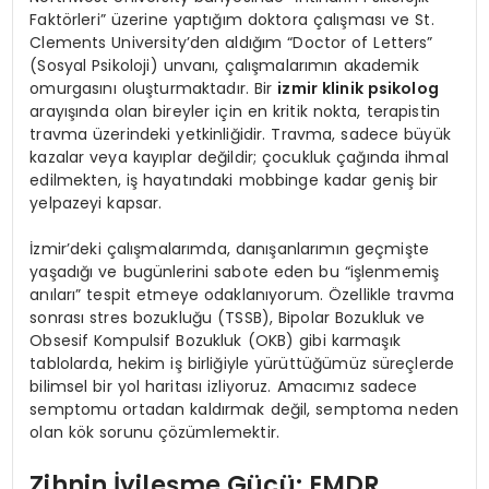
Faktörleri” üzerine yaptığım doktora çalışması ve St.
Clements University’den aldığım “Doctor of Letters”
(Sosyal Psikoloji) unvanı, çalışmalarımın akademik
omurgasını oluşturmaktadır. Bir
izmir klinik psikolog
arayışında olan bireyler için en kritik nokta, terapistin
travma üzerindeki yetkinliğidir. Travma, sadece büyük
kazalar veya kayıplar değildir; çocukluk çağında ihmal
edilmekten, iş hayatındaki mobbinge kadar geniş bir
yelpazeyi kapsar.
İzmir’deki çalışmalarımda, danışanlarımın geçmişte
yaşadığı ve bugünlerini sabote eden bu “işlenmemiş
anıları” tespit etmeye odaklanıyorum. Özellikle travma
sonrası stres bozukluğu (TSSB), Bipolar Bozukluk ve
Obsesif Kompulsif Bozukluk (OKB) gibi karmaşık
tablolarda, hekim iş birliğiyle yürüttüğümüz süreçlerde
bilimsel bir yol haritası izliyoruz. Amacımız sadece
semptomu ortadan kaldırmak değil, semptoma neden
olan kök sorunu çözümlemektir.
Zihnin İyileşme Gücü: EMDR