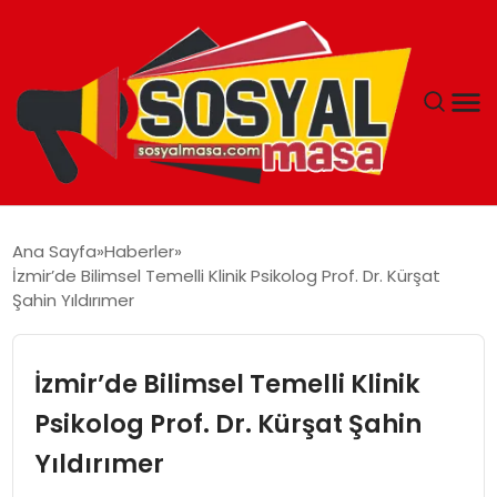
YAŞAM
Ana Sayfa
Haberler
İzmir’de Bilimsel Temelli Klinik Psikolog Prof. Dr. Kürşat
EKONOMI
Şahin Yıldırımer
GÜNCEL
İzmir’de Bilimsel Temelli Klinik
TEKNOLOJI
Psikolog Prof. Dr. Kürşat Şahin
Yıldırımer
EĞITIM