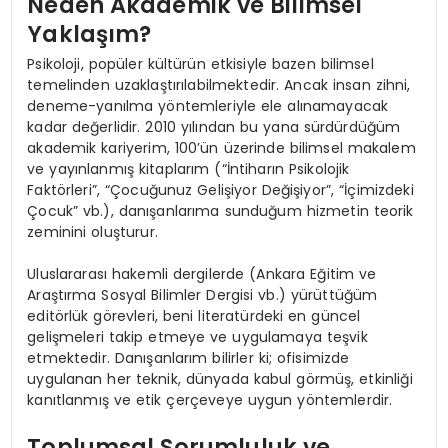
Neden Akademik ve Bilimsel
Yaklaşım?
Psikoloji, popüler kültürün etkisiyle bazen bilimsel
temelinden uzaklaştırılabilmektedir. Ancak insan zihni,
deneme-yanılma yöntemleriyle ele alınamayacak
kadar değerlidir. 2010 yılından bu yana sürdürdüğüm
akademik kariyerim, 100’ün üzerinde bilimsel makalem
ve yayınlanmış kitaplarım (“İntiharın Psikolojik
Faktörleri”, “Çocuğunuz Gelişiyor Değişiyor”, “İçimizdeki
Çocuk” vb.), danışanlarıma sunduğum hizmetin teorik
zeminini oluşturur.
Uluslararası hakemli dergilerde (Ankara Eğitim ve
Araştırma Sosyal Bilimler Dergisi vb.) yürüttüğüm
editörlük görevleri, beni literatürdeki en güncel
gelişmeleri takip etmeye ve uygulamaya teşvik
etmektedir. Danışanlarım bilirler ki; ofisimizde
uygulanan her teknik, dünyada kabul görmüş, etkinliği
kanıtlanmış ve etik çerçeveye uygun yöntemlerdir.
Toplumsal Sorumluluk ve