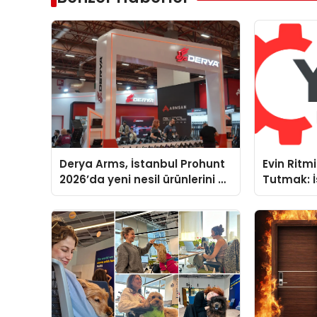
Derya Arms, İstanbul Prohunt
Evin Rit
2026’da yeni nesil ürünlerini ve
Tutmak: İ
global marka vizyonunu
Yoğun Se
sergiledi
Teknik Se