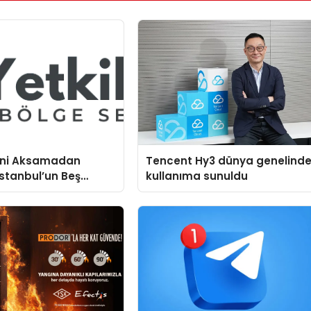
mini Aksamadan
Tencent Hy3 dünya genelind
stanbul’un Beş
kullanıma sunuldu
mtinde Samimi Bir
rvis Hikayesi