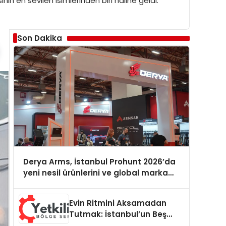
nın en sevilen isimlerinden biri haline geldi.
Son Dakika
Derya Arms, İstanbul Prohunt 2026’da
yeni nesil ürünlerini ve global marka
vizyonunu sergiledi
Evin Ritmini Aksamadan
Tutmak: İstanbul’un Beş
Yoğun Semtinde Samimi Bir