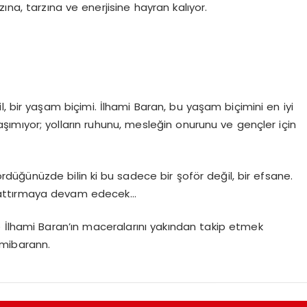
zına, tarzına ve enerjisine hayran kalıyor.
l, bir yaşam biçimi. İlhami Baran, bu yaşam biçimini en iyi
aşımıyor; yolların ruhunu, mesleğin onurunu ve gençler için
düğünüzde bilin ki bu sadece bir şoför değil, bir efsane.
nu attırmaya devam edecek…
 İlhami Baran’ın maceralarını yakından takip etmek
amibarann.