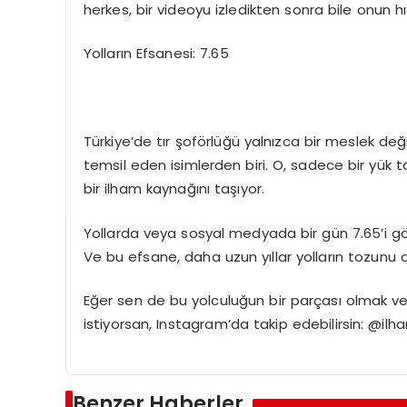
herkes, bir videoyu izledikten sonra bile onun hı
Yolların Efsanesi: 7.65
Türkiye’de tır şoförlüğü yalnızca bir meslek deği
temsil eden isimlerden biri. O, sadece bir yük t
bir ilham kaynağını taşıyor.
Yollarda veya sosyal medyada bir gün 7.65’i gör
Ve bu efsane, daha uzun yıllar yolların tozu
Eğer sen de bu yolculuğun bir parçası olmak ve
istiyorsan, Instagram’da takip edebilirsin: @ilh
Benzer Haberler