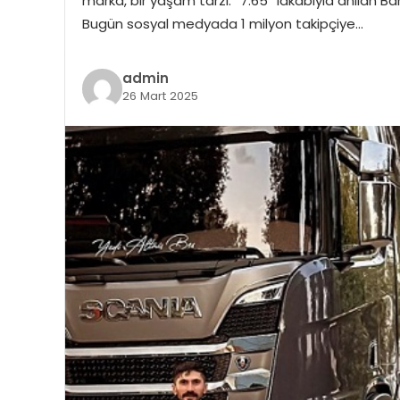
marka, bir yaşam tarzı. “7.65” lakabıyla anılan Bar
Bugün sosyal medyada 1 milyon takipçiye…
admin
26 Mart 2025