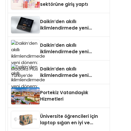
sektörüne giriş yaptı
Daikin’den akıllı
iklimlendirmede yeni
dönem: Madoka Plus
Türkiye’de
Daikin’den akıllı
iklimlendirmede yeni
dönem: Madoka Plus
Türkiye’de
Daikin’den akıllı
iklimlendirmede yeni
dönem: Madoka Plus
Türkiye’de
Portekiz Vatandaşlık
Hizmetleri
Üniversite öğrencileri için
laptop sığan en iyi ve
sağlam sırt çantası