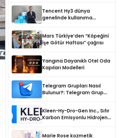
Teknik Servis Hikayesi
Tencent Hy3 dünya
genelinde kullanıma
sunuldu
Mars Türkiye’den “Köpeğini
İşe Götür Haftası” çağrısı
Yangına Dayanıklı Otel Oda
Kapıları Modelleri
Telegram Grupları Nasıl
Bulunur?: Telegram Grup
Tanıtımı İçin Kategori Seçimi
Neden Önemlidir?
Kleen-Hy-Dro-Gen Inc., Sıfır
Karbon Emisyonlu Hidrojen
Isıtma Teknolojisinde ISO ve
TSSA Düzenleyici Onaylarını
Marie Rose kozmetik
Aldı