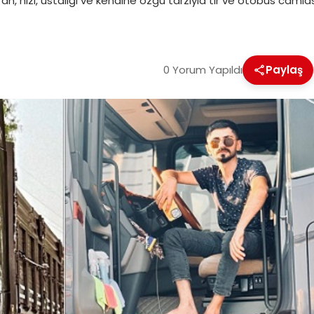
an, hızı, ustalığı ve kendine özgü tarzıyla tır ve otobüs camiası
0 Yorum Yapıldı
Paylaş