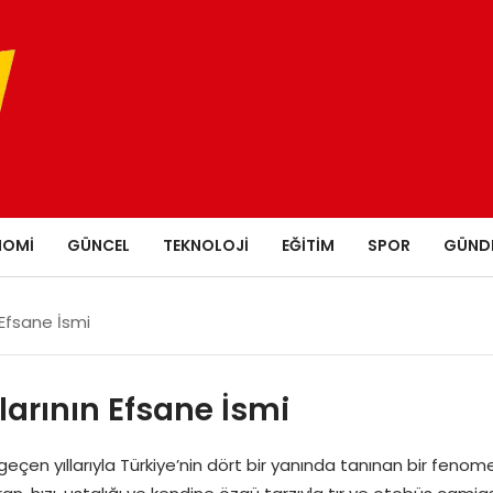
NOMI
GÜNCEL
TEKNOLOJI
EĞITIM
SPOR
GÜND
 Efsane İsmi
larının Efsane İsmi
eçen yıllarıyla Türkiye’nin dört bir yanında tanınan bir fenomen