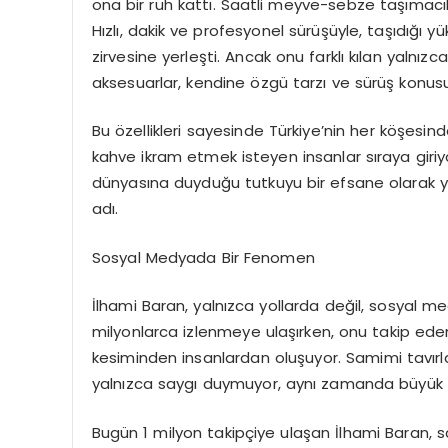
ona bir ruh kattı. Saatli meyve-sebze taşımacılı
Hızlı, dakik ve profesyonel sürüşüyle, taşıdığı
zirvesine yerleşti. Ancak onu farklı kılan yalnızc
aksesuarlar, kendine özgü tarzı ve sürüş konus
Bu özellikleri sayesinde Türkiye’nin her köşesi
kahve ikram etmek isteyen insanlar sıraya giriyo
dünyasına duyduğu tutkuyu bir efsane olarak yaş
adı.
Sosyal Medyada Bir Fenomen
İlhami Baran, yalnızca yollarda değil, sosyal me
milyonlarca izlenmeye ulaşırken, onu takip ede
kesiminden insanlardan oluşuyor. Samimi tavırları
yalnızca saygı duymuyor, aynı zamanda büyük b
Bugün 1 milyon takipçiye ulaşan İlhami Baran, sa