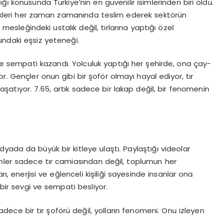
ğı konusunda Türkiye’nin en güvenilir isimlerinden biri oldu.
 yükleri her zaman zamanında teslim ederek sektörün
a mesleğindeki ustalık değil, tırlarına yaptığı özel
undaki eşsiz yeteneği.
nde sempati kazandı. Yolculuk yaptığı her şehirde, ona çay-
r. Gençler onun gibi bir şoför olmayı hayal ediyor, tır
atıyor. 7.65, artık sadece bir lakap değil, bir fenomenin
dyada da büyük bir kitleye ulaştı. Paylaştığı videolar
nler sadece tır camiasından değil, toplumun her
, enerjisi ve eğlenceli kişiliği sayesinde insanlar ona
ir sevgi ve sempati besliyor.
dece bir tır şoförü değil, yolların fenomeni. Onu izleyen