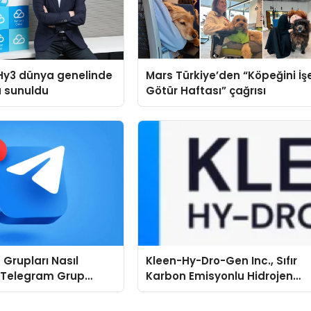
Hy3 dünya genelinde
Mars Türkiye’den “Köpeğini İş
a sunuldu
Götür Haftası” çağrısı
Grupları Nasıl
Kleen-Hy-Dro-Gen Inc., Sıfır
: Telegram Grup
Karbon Emisyonlu Hidrojen
İçin Kategori Seçimi
Isıtma Teknolojisinde ISO ve
emlidir?
TSSA Düzenleyici Onaylarını