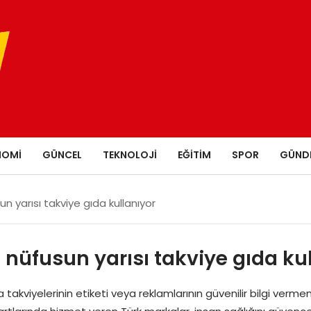
NOMI
GÜNCEL
TEKNOLOJI
EĞITIM
SPOR
GÜND
un yarısı takviye gıda kullanıyor
n nüfusun yarısı takviye gıda ku
akviyelerinin etiketi veya reklamlarının güvenilir bilgi verm