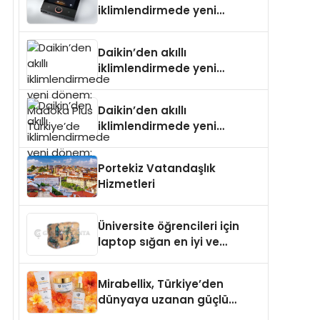
iklimlendirmede yeni
dönem: Madoka Plus
Türkiye’de
Daikin’den akıllı
iklimlendirmede yeni
dönem: Madoka Plus
Türkiye’de
Daikin’den akıllı
iklimlendirmede yeni
dönem: Madoka Plus
Türkiye’de
Portekiz Vatandaşlık
Hizmetleri
Üniversite öğrencileri için
laptop sığan en iyi ve
sağlam sırt çantası
markaları
Mirabellix, Türkiye’den
dünyaya uzanan güçlü
büyümesini sürdürüyor