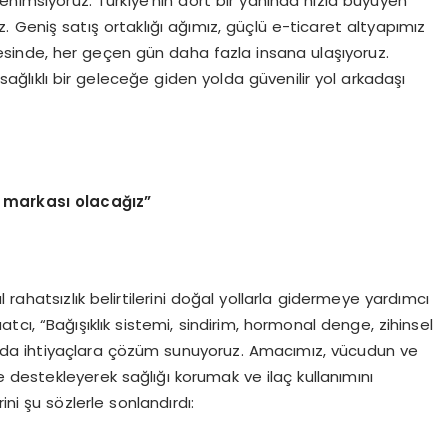
nimsiyoruz. Türkiye’nin dört bir yanında hızla büyüyen
z. Geniş satış ortaklığı ağımız, güçlü e-ticaret altyapımız
ayesinde, her geçen gün daha fazla insana ulaşıyoruz.
ağlıklı bir geleceğe giden yolda güvenilir yol arkadaşı
k markası olacağız”
rahatsızlık belirtilerini doğal yollarla gidermeye yardımcı
cı, “Bağışıklık sistemi, sindirim, hormonal denge, zihinsel
nda ihtiyaçlara çözüm sunuyoruz. Amacımız, vücudun ve
le destekleyerek sağlığı korumak ve ilaç kullanımını
i şu sözlerle sonlandırdı: