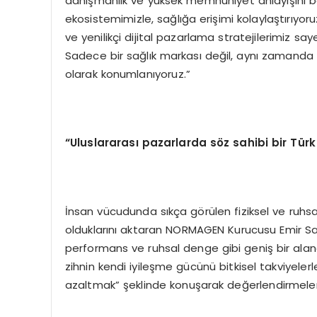
danışmanlık ve yüksek memnuniyet anlayışını be
ekosistemimizle, sağlığa erişimi kolaylaştırıyoru
ve yenilikçi dijital pazarlama stratejilerimiz s
Sadece bir sağlık markası değil, aynı zamanda s
olarak konumlanıyoruz.”
“Uluslararası pazarlarda söz sahibi bir Tür
İnsan vücudunda sıkça görülen fiziksel ve ruhsal 
olduklarını aktaran NORMAGEN Kurucusu Emir Saat
performans ve ruhsal denge gibi geniş bir ala
zihnin kendi iyileşme gücünü bitkisel takviyeler
azaltmak” şeklinde konuşarak değerlendirmelerin