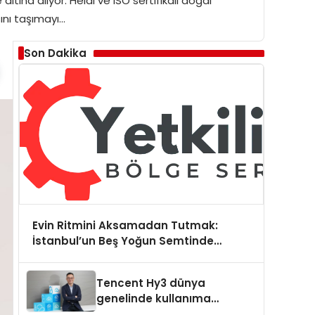
ına alıyor. Helal ve ISO sertifikalı doğal
ını taşımayı…
Son Dakika
Evin Ritmini Aksamadan Tutmak:
İstanbul’un Beş Yoğun Semtinde
Samimi Bir Teknik Servis Hikayesi
Tencent Hy3 dünya
genelinde kullanıma
sunuldu