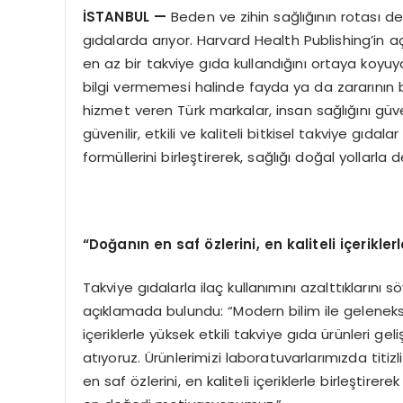
İSTANBUL
—
Beden ve zihin sağlığının rotası değ
gıdalarda arıyor. Harvard Health Publishing’in açı
en az bir takviye gıda kullandığını ortaya koyuyo
bilgi vermemesi halinde fayda ya da zararının
hizmet veren Türk markalar, insan sağlığını güven
güvenilir, etkili ve kaliteli bitkisel takviye gıd
formüllerini birleştirerek, sağlığı doğal yollarla d
“Doğanın en saf özlerini, en kaliteli içeriklerl
Takviye gıdalarla ilaç kullanımını azalttıkların
açıklamada bulundu: “Modern bilim ile gelenekse
içeriklerle yüksek etkili takviye gıda ürünleri gel
atıyoruz. Ürünlerimizi laboratuvarlarımızda titizli
en saf özlerini, en kaliteli içeriklerle birleştire