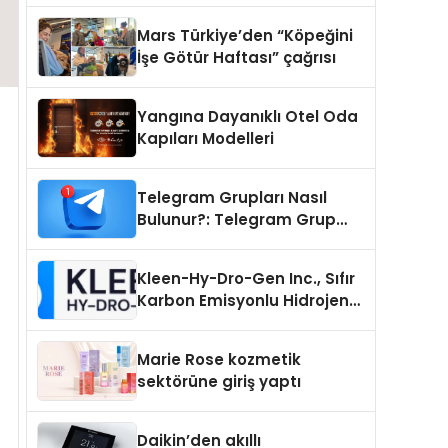
Mars Türkiye’den “Köpeğini
İşe Götür Haftası” çağrısı
Yangına Dayanıklı Otel Oda
Kapıları Modelleri
Telegram Grupları Nasıl
Bulunur?: Telegram Grup
Tanıtımı İçin Kategori Seçimi
Neden Önemlidir?
Kleen-Hy-Dro-Gen Inc., Sıfır
Karbon Emisyonlu Hidrojen
Isıtma Teknolojisinde ISO ve
TSSA Düzenleyici Onaylarını
Marie Rose kozmetik
Aldı
sektörüne giriş yaptı
Daikin’den akıllı