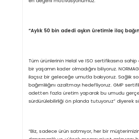
en değerli motivasyonumuz.”
“Aylık 50 bin adedi aşkın üretimle ilaç bağıml
Tüm ürünlerinin Helal ve ISO sertifikasına sahip
bir yaşamın kader olmadığını biliyoruz. NORMAG
ilaçsız bir geleceğe umutla bakıyoruz. Sağlık sor
bağımlılığını azaltmayı hedefliyoruz. GMP sertifik
adetten fazla üretim yaparak bu umudu gerçeğ
sürdürülebilirliği ön planda tutuyoruz” diyerek sö
“Biz, sadece ürün satmıyor, her bir müşterimizin 