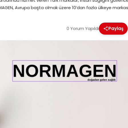
arında hizmet veren Türk markalar, insan sağlığını güvence alt
ORMAGEN, Avrupa başta olmak üzere 10’dan fazla ülkeye markas
0 Yorum Yapıldı
Paylaş