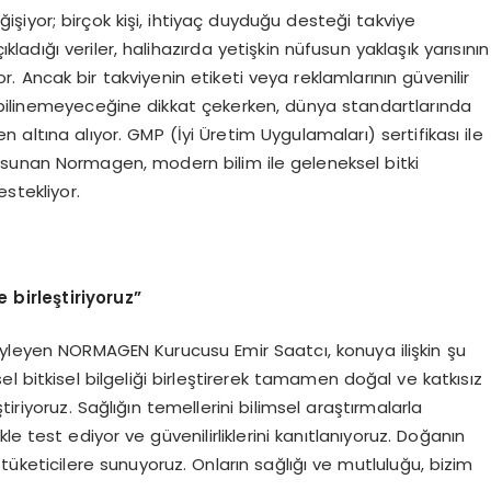
işiyor; birçok kişi, ihtiyaç duyduğu desteği takviye
kladığı veriler, halihazırda yetişkin nüfusun yaklaşık yarısının
r. Ancak bir takviyenin etiketi veya reklamlarının güvenilir
 bilinemeyeceğine dikkat çekerken, dünya standartlarında
 altına alıyor. GMP (İyi Üretim Uygulamaları) sertifikası ile
alar sunan Normagen, modern bilim ile geleneksel bitki
estekliyor.
e birleştiriyoruz”
ı söyleyen NORMAGEN Kurucusu Emir Saatcı, konuya ilişkin şu
l bitkisel bilgeliği birleştirerek tamamen doğal ve katkısız
iştiriyoruz. Sağlığın temellerini bilimsel araştırmalarla
kle test ediyor ve güvenilirliklerini kanıtlanıyoruz. Doğanın
rek tüketicilere sunuyoruz. Onların sağlığı ve mutluluğu, bizim