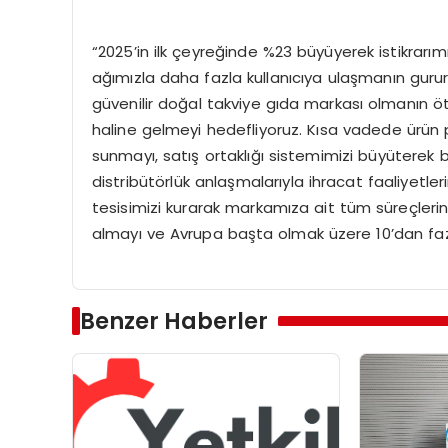
“2025’in ilk çeyreğinde %23 büyüyerek istikrarımı
ağımızla daha fazla kullanıcıya ulaşmanın gur
güvenilir doğal takviye gıda markası olmanın ö
haline gelmeyi hedefliyoruz. Kısa vadede ürün
sunmayı, satış ortaklığı sistemimizi büyüterek b
distribütörlük anlaşmalarıyla ihracat faaliyetl
tesisimizi kurarak markamıza ait tüm süreçler
almayı ve Avrupa başta olmak üzere 10’dan faz
Benzer Haberler