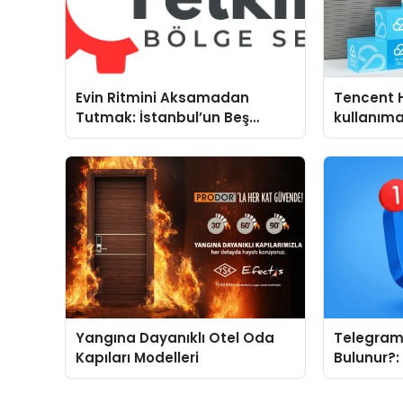
Evin Ritmini Aksamadan
Tencent 
Tutmak: İstanbul’un Beş
kullanım
Yoğun Semtinde Samimi Bir
Teknik Servis Hikayesi
Yangına Dayanıklı Otel Oda
Telegram 
Kapıları Modelleri
Bulunur?
Tanıtımı 
Neden Ön