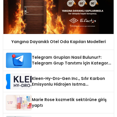
Yangına Dayanıklı Otel Oda Kapıları Modelleri
Telegram Grupları Nasıl Bulunur?:
Telegram Grup Tanıtımı İçin Kategori
Seçimi Neden Önemlidir?
Kleen-Hy-Dro-Gen Inc., Sıfır Karbon
Emisyonlu Hidrojen Isıtma
Teknolojisinde ISO ve TSSA
Düzenleyici Onaylarını Aldı
Marie Rose kozmetik sektörüne giriş
yaptı