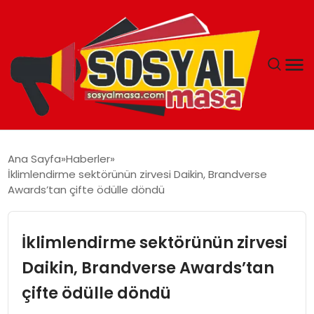
YAŞAM
Ana Sayfa
Haberler
İklimlendirme sektörünün zirvesi Daikin, Brandverse
EKONOMI
Awards’tan çifte ödülle döndü
GÜNCEL
İklimlendirme sektörünün zirvesi
TEKNOLOJI
Daikin, Brandverse Awards’tan
çifte ödülle döndü
EĞITIM