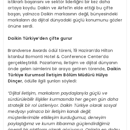
istikrarlı başarısını ve sektör liderliğini bir kez daha
ortaya koydu. Daikin ve Airfel’in elde ettiği bu çifte
başarı, yalnızca Daikin markasının değil, bünyesindeki
markaların da dijital dünyadaki güçlü konumunu gözler
önüne serdi.
Daikin Türkiye’den çifte gurur
Brandverse Awards ödül töreni, 19 Haziran’da Hilton
İstanbul Bomonti Hotel & Conference Center’da
gerçekleştirildi. Pazarlama, iletişim ve dijital dünyanın
önde gelen isimlerini bir araya getiren törende,
Daikin
Türkiye Kurumsal İletişim Bölüm Müdürü Hülya
Dinçer
, ödülle ilgili şunları söyledi:
“Dijital iletişim, markaların paydaşlarıyla güçlü ve
sürdürülebilir ilişkiler kurmasında her geçen gün daha
stratejik bir rol üstleniyor. Daikin Türkiye olarak sosyal
medyayı yalnızca bir iletişim kanalı değil;
müşterilerimizle etkileşim kurduğumuz, deneyim
paylaştığımız ve kurum itibarımızı güçlendirdiğimiz
önemli bir platform olarak görüyoruz. Onlarla en doğru