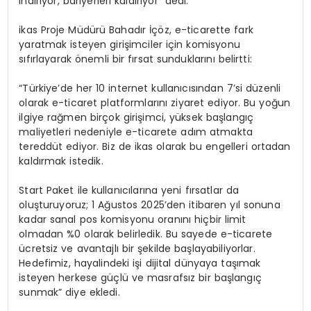
indiriyor, bariyerleri kaldırıyor” dedi.
ikas Proje Müdürü Bahadır İçöz, e-ticarette fark
yaratmak isteyen girişimciler için komisyonu
sıfırlayarak önemli bir fırsat sunduklarını belirtti:
“Türkiye’de her 10 internet kullanıcısından 7’si düzenli
olarak e-ticaret platformlarını ziyaret ediyor. Bu yoğun
ilgiye rağmen birçok girişimci, yüksek başlangıç
maliyetleri nedeniyle e-ticarete adım atmakta
tereddüt ediyor. Biz de ikas olarak bu engelleri ortadan
kaldırmak istedik.
Start Paket ile kullanıcılarına yeni fırsatlar da
oluşturuyoruz; 1 Ağustos 2025’den itibaren yıl sonuna
kadar sanal pos komisyonu oranını hiçbir limit
olmadan %0 olarak belirledik. Bu sayede e-ticarete
ücretsiz ve avantajlı bir şekilde başlayabiliyorlar.
Hedefimiz, hayalindeki işi dijital dünyaya taşımak
isteyen herkese güçlü ve masrafsız bir başlangıç
sunmak” diye ekledi.