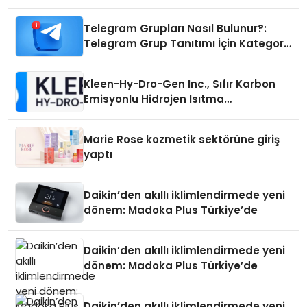
Telegram Grupları Nasıl Bulunur?:
Telegram Grup Tanıtımı İçin Kategori
Seçimi Neden Önemlidir?
Kleen-Hy-Dro-Gen Inc., Sıfır Karbon
Emisyonlu Hidrojen Isıtma
Teknolojisinde ISO ve TSSA
Düzenleyici Onaylarını Aldı
Marie Rose kozmetik sektörüne giriş
yaptı
Daikin’den akıllı iklimlendirmede yeni
dönem: Madoka Plus Türkiye’de
Daikin’den akıllı iklimlendirmede yeni
dönem: Madoka Plus Türkiye’de
Daikin’den akıllı iklimlendirmede yeni