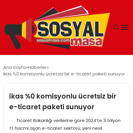
YAŞAM
Ana Sayfa
Haberler
ikas %0 komisyonlu ücretsiz bir e-ticaret paketi sunuyor
EKONOMI
GÜNCEL
ikas %0 komisyonlu ücretsiz bir
e-ticaret paketi sunuyor
TEKNOLOJI
Ticaret Bakanlığı verilerine göre 2024’te 3 trilyon
EĞITIM
TL hacmi aşan e-ticaret sektörü, yeni nesil