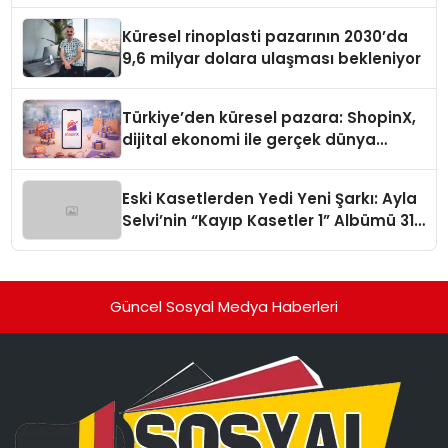
Küresel rinoplasti pazarının 2030’da
9,6 milyar dolara ulaşması bekleniyor
Türkiye’den küresel pazara: ShopinX,
dijital ekonomi ile gerçek dünya
alışverişini bir araya getirmeyi
hedefliyor
Eski Kasetlerden Yedi Yeni Şarkı: Ayla
Selvi’nin “Kayıp Kasetler 1” Albümü 31
Temmuz’da Çıktı
Güncel Sosyal Medya Haberleri