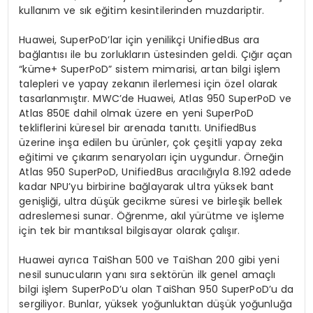
kullanım ve sık eğitim kesintilerinden muzdariptir.
Huawei, SuperPoD’lar için yenilikçi UnifiedBus ara
bağlantısı ile bu zorlukların üstesinden geldi. Çığır açan
“küme+ SuperPoD” sistem mimarisi, artan bilgi işlem
talepleri ve yapay zekanın ilerlemesi için özel olarak
tasarlanmıştır. MWC’de Huawei, Atlas 950 SuperPoD ve
Atlas 850E dahil olmak üzere en yeni SuperPoD
tekliflerini küresel bir arenada tanıttı. UnifiedBus
üzerine inşa edilen bu ürünler, çok çeşitli yapay zeka
eğitimi ve çıkarım senaryoları için uygundur. Örneğin
Atlas 950 SuperPoD, UnifiedBus aracılığıyla 8.192 adede
kadar NPU’yu birbirine bağlayarak ultra yüksek bant
genişliği, ultra düşük gecikme süresi ve birleşik bellek
adreslemesi sunar. Öğrenme, akıl yürütme ve işleme
için tek bir mantıksal bilgisayar olarak çalışır.
Huawei ayrıca TaiShan 500 ve TaiShan 200 gibi yeni
nesil sunucuların yanı sıra sektörün ilk genel amaçlı
bilgi işlem SuperPoD’u olan TaiShan 950 SuperPoD’u da
sergiliyor. Bunlar, yüksek yoğunluktan düşük yoğunluğa