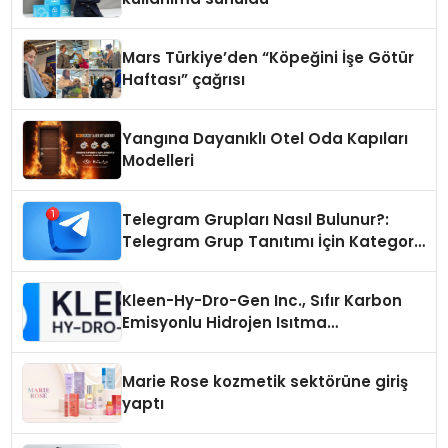
Mars Türkiye’den “Köpeğini İşe Götür
Haftası” çağrısı
Yangına Dayanıklı Otel Oda Kapıları
Modelleri
Telegram Grupları Nasıl Bulunur?:
Telegram Grup Tanıtımı İçin Kategori
Seçimi Neden Önemlidir?
Kleen-Hy-Dro-Gen Inc., Sıfır Karbon
Emisyonlu Hidrojen Isıtma
Teknolojisinde ISO ve TSSA
Düzenleyici Onaylarını Aldı
Marie Rose kozmetik sektörüne giriş
yaptı