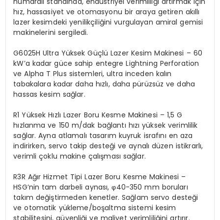
numaralı standında, endüstriyel verimliliği artırmak için
hız, hassasiyet ve otomasyonu bir araya getiren akıllı
lazer kesimdeki yenilikçiliğini vurgulayan amiral gemisi
makinelerini sergiledi.
G6025H Ultra Yüksek Güçlü Lazer Kesim Makinesi – 60
kW’a kadar güce sahip entegre Lightning Perforation
ve Alpha T Plus sistemleri, ultra inceden kalın
tabakalara kadar daha hızlı, daha pürüzsüz ve daha
hassas kesim sağlar.
R1 Yüksek Hızlı Lazer Boru Kesme Makinesi – 1,5 G
hızlanma ve 150 m/dak bağlantı hızı yüksek verimlilik
sağlar. Ayna atlamalı tasarım kuyruk israfını en aza
indirirken, servo takip desteği ve aynalı düzen istikrarlı,
verimli çoklu makine çalışması sağlar.
R3R Ağır Hizmet Tipi Lazer Boru Kesme Makinesi –
HSG’nin tam darbeli aynası, φ40-350 mm boruları
takım değiştirmeden kenetler. Sağlam servo desteği
ve otomatik yükleme/boşaltma sistemi kesim
stabilitesini, güvenliği ve maliyet verimliliğini artırır.