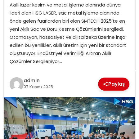
Akıllı lazer kesim ve metal işleme alanında dünya
SPOR
lideri olan HSG LASER, sac metal işleme alanında
önde gelen fuarlardan biri olan SMTECH 2025’te en
GÜNDEM
yeni Akıllı Sac ve Boru Kesme Çözümlerini sergiledi.
Otomasyon, hassasiyet ve dijital zeka üzerine inşa
MAGAZIN
edilen bu yenilikler, akıllı üretim için yeni bir standart
oluşturuyor. Endüstriyel Verimliliği Artıran Akıllı
Çözümler Sergileniyor…
admin
Paylaş
07 Kasım 2025