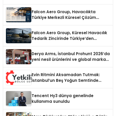
Falcon Aero Group, Havacılıkta
Türkiye Merkezli Küresel Çözüm
Ortağı Olma Yolunda İlerliyor
Falcon Aero Group, Küresel Havacılık
Tedarik Zincirinde Türkiye’den
Dünyaya Açılıyor
Derya Arms, İstanbul Prohunt 2026’da
yeni nesil ürünlerini ve global marka
vizyonunu sergiledi
Evin Ritmini Aksamadan Tutmak:
İstanbul’un Beş Yoğun Semtinde
Samimi Bir Teknik Servis Hikayesi
Tencent Hy3 dünya genelinde
kullanıma sunuldu