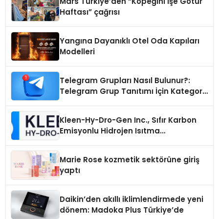
Mars Türkiye’den “Köpeğini İşe Götür
Haftası” çağrısı
Yangına Dayanıklı Otel Oda Kapıları
Modelleri
Telegram Grupları Nasıl Bulunur?:
Telegram Grup Tanıtımı İçin Kategori
Seçimi Neden Önemlidir?
Kleen-Hy-Dro-Gen Inc., Sıfır Karbon
Emisyonlu Hidrojen Isıtma
Teknolojisinde ISO ve TSSA
Düzenleyici Onaylarını Aldı
Marie Rose kozmetik sektörüne giriş
yaptı
Daikin’den akıllı iklimlendirmede yeni
dönem: Madoka Plus Türkiye’de