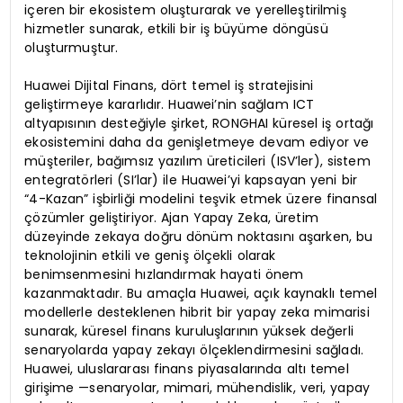
içeren bir ekosistem oluşturarak ve yerelleştirilmiş
hizmetler sunarak, etkili bir iş büyüme döngüsü
oluşturmuştur.
Huawei Dijital Finans, dört temel iş stratejisini
geliştirmeye kararlıdır. Huawei’nin sağlam ICT
altyapısının desteğiyle şirket, RONGHAI küresel iş ortağı
ekosistemini daha da genişletmeye devam ediyor ve
müşteriler, bağımsız yazılım üreticileri (ISV’ler), sistem
entegratörleri (SI’lar) ile Huawei’yi kapsayan yeni bir
“4-Kazan” işbirliği modelini teşvik etmek üzere finansal
çözümler geliştiriyor. Ajan Yapay Zeka, üretim
düzeyinde zekaya doğru dönüm noktasını aşarken, bu
teknolojinin etkili ve geniş ölçekli olarak
benimsenmesini hızlandırmak hayati önem
kazanmaktadır. Bu amaçla Huawei, açık kaynaklı temel
modellerle desteklenen hibrit bir yapay zeka mimarisi
sunarak, küresel finans kuruluşlarının yüksek değerli
senaryolarda yapay zekayı ölçeklendirmesini sağladı.
Huawei, uluslararası finans piyasalarında altı temel
girişime —senaryolar, mimari, mühendislik, veri, yapay