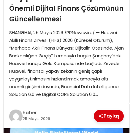
SPOR
Önemli Dijital Finans Çözümünün
Güncellenmesi
GÜNDEM
SHANGHAI, 25 Mayıs 2026 /PRNewswire/ — Huawei
MAGAZIN
Akıllı Finans Zirvesi (HiFS) 2026 (Küresel Oturum),
“Merhaba Akıllı Finans Dünyası: Dijitalin Ötesinde, Ajan
Bankacılığına Geçiş” temasıyla bugün Şanghay’daki
Huawei Lianqiu Gölü Kampüsü’nde başladı. Zirvede
Huawei, finansal yapay zekanın geniş çaplı
yaygınlaştırılmasını hızlandırmak amacıyla altı
önemli girişimi duyurdu, Financial Data Intelligence
Solution 6.0 ve Digital CORE Solution 6.0…
haber
Paylaş
25 Mayıs 2026