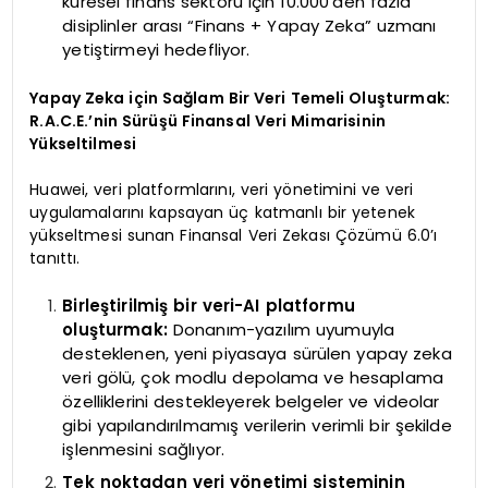
küresel finans sektörü için 10.000’den fazla
disiplinler arası “Finans + Yapay Zeka” uzmanı
yetiştirmeyi hedefliyor.
Yapay Zeka için Sağlam Bir Veri Temeli Oluşturmak:
R.A.C.E.’nin Sürüşü Finansal Veri Mimarisinin
Yükseltilmesi
Huawei, veri platformlarını, veri yönetimini ve veri
uygulamalarını kapsayan üç katmanlı bir yetenek
yükseltmesi sunan Finansal Veri Zekası Çözümü 6.0’ı
tanıttı.
Birleştirilmiş bir veri-AI platformu
oluşturmak:
Donanım-yazılım uyumuyla
desteklenen, yeni piyasaya sürülen yapay zeka
veri gölü, çok modlu depolama ve hesaplama
özelliklerini destekleyerek belgeler ve videolar
gibi yapılandırılmamış verilerin verimli bir şekilde
işlenmesini sağlıyor.
Tek noktadan veri yönetimi sisteminin