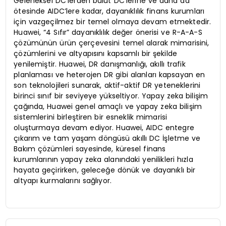
Geleneksel DC’lerden bulut DC’lerine ve daha da
ötesinde AIDC’lere kadar, dayanıklılık finans kurumları
için vazgeçilmez bir temel olmaya devam etmektedir.
Huawei, “4 Sıfır” dayanıklılık değer önerisi ve R-A-A-S
çözümünün ürün çerçevesini temel alarak mimarisini,
çözümlerini ve altyapısını kapsamlı bir şekilde
yenilemiştir. Huawei, DR danışmanlığı, akıllı trafik
planlaması ve heterojen DR gibi alanları kapsayan en
son teknolojileri sunarak, aktif-aktif DR yeteneklerini
birinci sınıf bir seviyeye yükseltiyor. Yapay zeka bilişim
çağında, Huawei genel amaçlı ve yapay zeka bilişim
sistemlerini birleştiren bir esneklik mimarisi
oluşturmaya devam ediyor. Huawei, AIDC entegre
çıkarım ve tam yaşam döngüsü akıllı DC İşletme ve
Bakım çözümleri sayesinde, küresel finans
kurumlarının yapay zeka alanındaki yenilikleri hızla
hayata geçirirken, geleceğe dönük ve dayanıklı bir
altyapı kurmalarını sağlıyor.