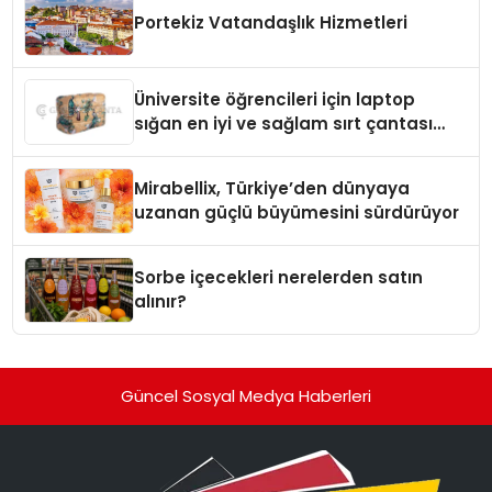
Portekiz Vatandaşlık Hizmetleri
Üniversite öğrencileri için laptop
sığan en iyi ve sağlam sırt çantası
markaları
Mirabellix, Türkiye’den dünyaya
uzanan güçlü büyümesini sürdürüyor
Sorbe içecekleri nerelerden satın
alınır?
Güncel Sosyal Medya Haberleri