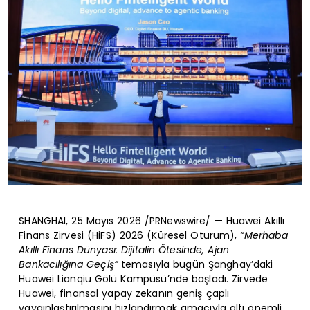
SHANGHAI, 25 Mayıs 2026 /PRNewswire/ — Huawei Akıllı
Finans Zirvesi (HiFS) 2026 (Küresel Oturum),
“Merhaba
Akıllı Finans Dünyası: Dijitalin Ötesinde, Ajan
Bankacılığına Geçiş”
temasıyla bugün Şanghay’daki
Huawei Lianqiu Gölü Kampüsü’nde başladı. Zirvede
Huawei, finansal yapay zekanın geniş çaplı
yaygınlaştırılmasını hızlandırmak amacıyla altı önemli