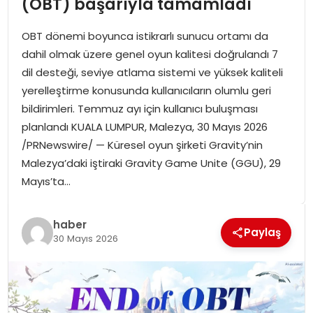
(OBT) başarıyla tamamladı
SPOR
OBT dönemi boyunca istikrarlı sunucu ortamı da
GÜNDEM
dahil olmak üzere genel oyun kalitesi doğrulandı 7
dil desteği, seviye atlama sistemi ve yüksek kaliteli
MAGAZIN
yerelleştirme konusunda kullanıcıların olumlu geri
bildirimleri. Temmuz ayı için kullanıcı buluşması
planlandı KUALA LUMPUR, Malezya, 30 Mayıs 2026
/PRNewswire/ — Küresel oyun şirketi Gravity’nin
Malezya’daki iştiraki Gravity Game Unite (GGU), 29
Mayıs’ta…
haber
Paylaş
30 Mayıs 2026