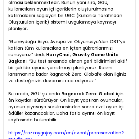
olması beklenmektedir. Bunun yanı sıra, GGU,
kullanıcıların oyun içi içeriklerin oluşturulmasına
katılmalarını sağlayan bir UGC (Kullanıcı Tarafından
Oluşturulan İçerik) sistemi uygulamaya koymayı
planlıyor.
“Güneydoğu Asya, Avrupa ve Okyanusya’dan OBT’ye
katılan tüm kullanıcılara en içten şükranlarımızı
sunuyoruz” dedi,
HarryChoi, Gravity Game Unite
Başkanı
. “Bu test sırasında alınan geri bildirimleri aktif
bir şekilde oyuna yansıtmayı planlıyoruz. Resmi
lansmanına kadar Ragnarok Zero: Global’e olan ilginiz
ve desteğinizin devamını rica ediyoruz.”
Bu arada, GGU şu anda
Ragnarok Zero: Global
için
ön kayıtları sürdürüyor. Ön kayıt yaptıran oyuncular,
oyunun piyasaya sürülmesinden sonra özel oyun içi
ödüller kazanacaklar. Daha fazla ayrıntı ön kayıt
sayfasında bulunabilir:
https://roz.mygnjoy.com/en/event/prereservation?