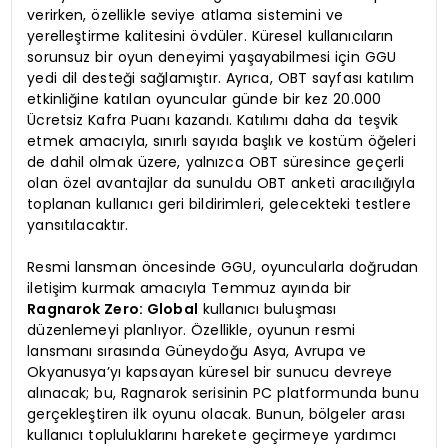
verirken, özellikle seviye atlama sistemini ve
yerelleştirme kalitesini övdüler. Küresel kullanıcıların
sorunsuz bir oyun deneyimi yaşayabilmesi için GGU
yedi dil desteği sağlamıştır. Ayrıca, OBT sayfası katılım
etkinliğine katılan oyuncular günde bir kez 20.000
Ücretsiz Kafra Puanı kazandı. Katılımı daha da teşvik
etmek amacıyla, sınırlı sayıda başlık ve kostüm öğeleri
de dahil olmak üzere, yalnızca OBT süresince geçerli
olan özel avantajlar da sunuldu OBT anketi aracılığıyla
toplanan kullanıcı geri bildirimleri, gelecekteki testlere
yansıtılacaktır.
Resmi lansman öncesinde GGU, oyuncularla doğrudan
iletişim kurmak amacıyla Temmuz ayında bir
Ragnarok Zero: Global
kullanıcı buluşması
düzenlemeyi planlıyor. Özellikle, oyunun resmi
lansmanı sırasında Güneydoğu Asya, Avrupa ve
Okyanusya’yı kapsayan küresel bir sunucu devreye
alınacak; bu, Ragnarok serisinin PC platformunda bunu
gerçekleştiren ilk oyunu olacak. Bunun, bölgeler arası
kullanıcı topluluklarını harekete geçirmeye yardımcı