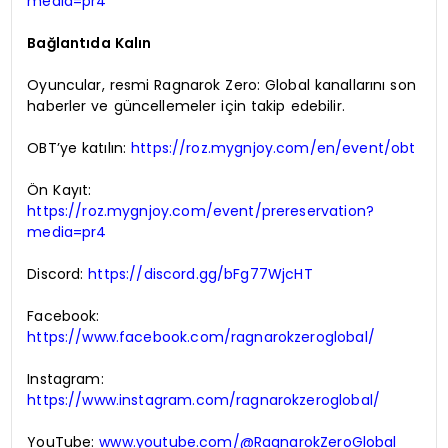
media=pr4
Bağlantıda Kalın
Oyuncular, resmi Ragnarok Zero: Global kanallarını son
haberler ve güncellemeler için takip edebilir.
OBT’ye katılın:
https://roz.mygnjoy.com/en/event/obt
Ön Kayıt:
https://roz.mygnjoy.com/event/prereservation?
media=pr4
Discord:
https://discord.gg/bFg77WjcHT
Facebook:
https://www.facebook.com/ragnarokzeroglobal/
Instagram:
https://www.instagram.com/ragnarokzeroglobal/
YouTube:
www.youtube.com/@RagnarokZeroGlobal