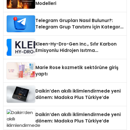
Modelleri
Telegram Grupları Nasıl Bulunur?:
Telegram Grup Tanıtımı İçin Kategori
Seçimi Neden Önemlidir?
Kleen-Hy-Dro-Gen Inc., Sıfır Karbon
Emisyonlu Hidrojen Isıtma
Teknolojisinde ISO ve TSSA
Düzenleyici Onaylarını Aldı
Marie Rose kozmetik sektörüne giriş
yaptı
Daikin’den akıllı iklimlendirmede yeni
dönem: Madoka Plus Türkiye’de
Daikin’den akıllı iklimlendirmede yeni
dönem: Madoka Plus Türkiye’de