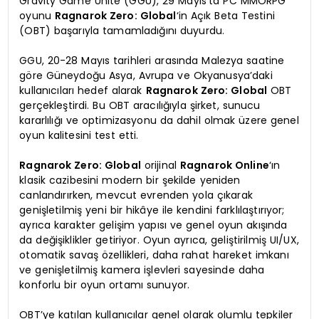
Gravity Game Unite (GGU), 29 Mayıs’ta PC MMORPG
oyunu
Ragnarok Zero: Global
‘in Açık Beta Testini
(OBT) başarıyla tamamladığını duyurdu.
GGU, 20-28 Mayıs tarihleri arasında Malezya saatine
göre Güneydoğu Asya, Avrupa ve Okyanusya’daki
kullanıcıları hedef alarak
Ragnarok Zero: Global
OBT
gerçekleştirdi. Bu OBT aracılığıyla şirket, sunucu
kararlılığı ve optimizasyonu da dahil olmak üzere genel
oyun kalitesini test etti.
Ragnarok Zero: Global
orijinal
Ragnarok Online
‘ın
klasik cazibesini modern bir şekilde yeniden
canlandırırken, mevcut evrenden yola çıkarak
genişletilmiş yeni bir hikâye ile kendini farklılaştırıyor;
ayrıca karakter gelişim yapısı ve genel oyun akışında
da değişiklikler getiriyor. Oyun ayrıca, geliştirilmiş UI/UX,
otomatik savaş özellikleri, daha rahat hareket imkanı
ve genişletilmiş kamera işlevleri sayesinde daha
konforlu bir oyun ortamı sunuyor.
OBT’ye katılan kullanıcılar genel olarak olumlu tepkiler