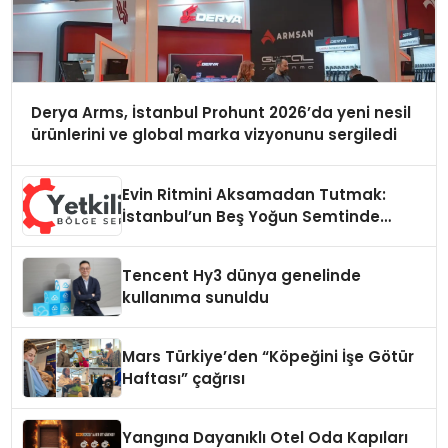
Derya Arms, İstanbul Prohunt 2026’da yeni nesil
ürünlerini ve global marka vizyonunu sergiledi
Evin Ritmini Aksamadan Tutmak:
İstanbul’un Beş Yoğun Semtinde
Samimi Bir Teknik Servis Hikayesi
Tencent Hy3 dünya genelinde
kullanıma sunuldu
Mars Türkiye’den “Köpeğini İşe Götür
Haftası” çağrısı
Yangına Dayanıklı Otel Oda Kapıları