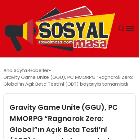
YAŞAM
Ana Sayfa
Haberler
Gravity Game Unite (GGU), PC MMORPG “Ragnarok Zero:
EKONOMI
Global”ın Açık Beta Testi’ni (OBT) başarıyla tamamladı
GÜNCEL
Gravity Game Unite (GGU), PC
TEKNOLOJI
MMORPG “Ragnarok Zero:
Global”ın Açık Beta Testi’ni
EĞITIM