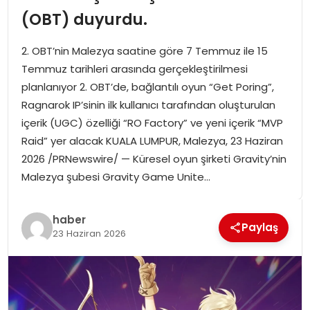
SPOR
(OBT) duyurdu.
2. OBT’nin Malezya saatine göre 7 Temmuz ile 15
GÜNDEM
Temmuz tarihleri arasında gerçekleştirilmesi
planlanıyor 2. OBT’de, bağlantılı oyun “Get Poring”,
MAGAZIN
Ragnarok IP’sinin ilk kullanıcı tarafından oluşturulan
içerik (UGC) özelliği “RO Factory” ve yeni içerik “MVP
Raid” yer alacak KUALA LUMPUR, Malezya, 23 Haziran
2026 /PRNewswire/ — Küresel oyun şirketi Gravity’nin
Malezya şubesi Gravity Game Unite…
haber
Paylaş
23 Haziran 2026