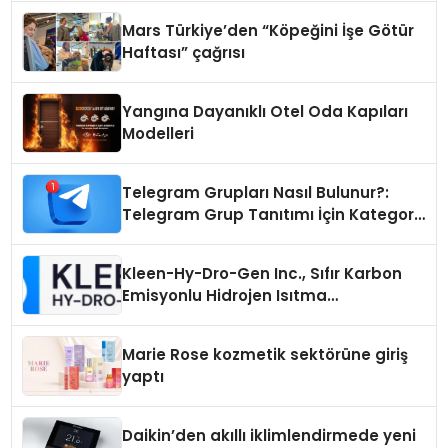
Mars Türkiye’den “Köpeğini İşe Götür
Haftası” çağrısı
Yangına Dayanıklı Otel Oda Kapıları
Modelleri
Telegram Grupları Nasıl Bulunur?:
Telegram Grup Tanıtımı İçin Kategori
Seçimi Neden Önemlidir?
Kleen-Hy-Dro-Gen Inc., Sıfır Karbon
Emisyonlu Hidrojen Isıtma
Teknolojisinde ISO ve TSSA
Düzenleyici Onaylarını Aldı
Marie Rose kozmetik sektörüne giriş
yaptı
Daikin’den akıllı iklimlendirmede yeni