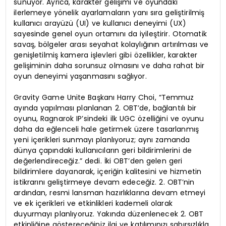
sunuyor. Ayrıca, karakter gelişimi ve oyundaki
ilerlemeye yönelik ayarlamaların yanı sıra geliştirilmiş
kullanıcı arayüzü (UI) ve kullanıcı deneyimi (UX)
sayesinde genel oyun ortamını da iyileştirir. Otomatik
savaş, bölgeler arası seyahat kolaylığının artırılması ve
genişletilmiş kamera işlevleri gibi özellikler, karakter
gelişiminin daha sorunsuz olmasını ve daha rahat bir
oyun deneyimi yaşanmasını sağlıyor.
Gravity Game Unite Başkanı Harry Choi, “Temmuz
ayında yapılması planlanan 2. OBT’de, bağlantılı bir
oyunu, Ragnarok IP’sindeki ilk UGC özelliğini ve oyunu
daha da eğlenceli hale getirmek üzere tasarlanmış
yeni içerikleri sunmayı planlıyoruz; aynı zamanda
dünya çapındaki kullanıcıların geri bildirimlerini de
değerlendireceğiz.” dedi. İki OBT’den gelen geri
bildirimlere dayanarak, içeriğin kalitesini ve hizmetin
istikrarını geliştirmeye devam edeceğiz. 2. OBT’nin
ardından, resmi lansman hazırlıklarına devam etmeyi
ve ek içerikleri ve etkinlikleri kademeli olarak
duyurmayı planlıyoruz. Yakında düzenlenecek 2. OBT
etkinliğine göstereceğiniz ilgi ve katılımınızı sabırsızlıkla