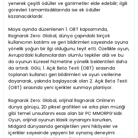
yenerek çeşitli ödüller ve ganimetler elde edebilir; ilgili
görevleri tamamladıklarında ise ek ödüller
kazanacaklardır.
Mayıs ayında düzenlenen 1. OBT kapsamında,
Ragnarok Zero: Global, dünya çapındaki birçok
kullanıcının katılımı ve geri bildirimleri sayesinde oyuna
yönelik yoğun bir ilgi olduğunu teyit etti. Özellikle oyun,
Avrupa’daki kullanıcılardan olumlu tepkiler aldı ve bu
da oyunun küresel hizmetine yönelik beklentileri daha
da artırdı. GGU, 1. Açık Beta Testi (OBT) sırasında
toplanan kullanıcı geri bildirimleri ve oyun verilerine
dayanarak, yakında başlayacak olan 2. Açık Beta Testi
(OBT) sırasında yeni içerikler sunmayı planlıyor.
Ragnarok Zero: Global, orijinal Ragnarok Online’ın
dünya görüşü, 2D piksel grafikleri ve arka plan müziği
gibi temel unsurlarını esas alan bir PC MMORPG’sidir.
Oyun, orijinal oyunun klasik oynanışını korurken,
Midgard dünyasında genişletilen yeni hikâyeler ve
içerikler sayesinde yepyeni bir oynanış deneyimi