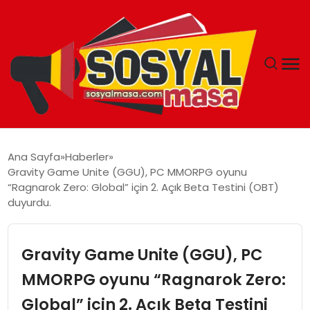
YAŞAM
Ana Sayfa
Haberler
Gravity Game Unite (GGU), PC MMORPG oyunu
EKONOMI
“Ragnarok Zero: Global” için 2. Açık Beta Testini (OBT)
duyurdu.
GÜNCEL
Gravity Game Unite (GGU), PC
TEKNOLOJI
MMORPG oyunu “Ragnarok Zero:
EĞITIM
Global” için 2. Açık Beta Testini