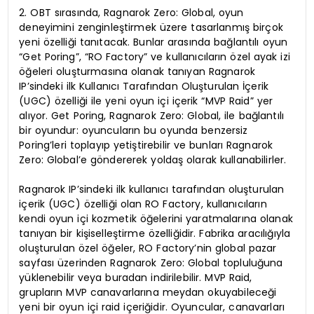
2. OBT sırasında, Ragnarok Zero: Global, oyun
deneyimini zenginleştirmek üzere tasarlanmış birçok
yeni özelliği tanıtacak. Bunlar arasında bağlantılı oyun
“Get Poring”, “RO Factory” ve kullanıcıların özel ayak izi
öğeleri oluşturmasına olanak tanıyan Ragnarok
IP’sindeki ilk Kullanıcı Tarafından Oluşturulan İçerik
(UGC) özelliği ile yeni oyun içi içerik “MVP Raid” yer
alıyor. Get Poring, Ragnarok Zero: Global, ile bağlantılı
bir oyundur: oyuncuların bu oyunda benzersiz
Poring’leri toplayıp yetiştirebilir ve bunları Ragnarok
Zero: Global’e göndererek yoldaş olarak kullanabilirler.
Ragnarok IP’sindeki ilk kullanıcı tarafından oluşturulan
içerik (UGC) özelliği olan RO Factory, kullanıcıların
kendi oyun içi kozmetik öğelerini yaratmalarına olanak
tanıyan bir kişiselleştirme özelliğidir. Fabrika aracılığıyla
oluşturulan özel öğeler, RO Factory’nin global pazar
sayfası üzerinden Ragnarok Zero: Global topluluğuna
yüklenebilir veya buradan indirilebilir. MVP Raid,
grupların MVP canavarlarına meydan okuyabileceği
yeni bir oyun içi raid içeriğidir. Oyuncular, canavarları