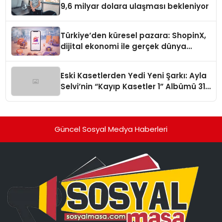
9,6 milyar dolara ulaşması bekleniyor
Türkiye’den küresel pazara: ShopinX,
dijital ekonomi ile gerçek dünya
alışverişini bir araya getirmeyi
hedefliyor
Eski Kasetlerden Yedi Yeni Şarkı: Ayla
Selvi’nin “Kayıp Kasetler 1” Albümü 31
Temmuz’da Çıktı
Güncel Sosyal Medya Haberleri