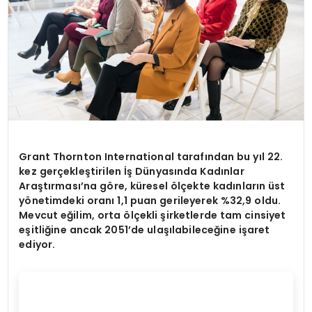
Grant Thornton International tarafından bu yıl 22.
kez gerçekleştirilen İş Dünyasında Kadınlar
Araştı
rmas
ı’na göre, küresel
ö
lçekte kadınların üst
y
ö
netimdeki oranı 1,1 puan gerileyerek %32,9 oldu.
Mevcut eğilim, orta
ö
lçekli şirketlerde tam cinsiyet
eş
itli
ğine ancak 2051’de ulaşılabileceğine işaret
ediyor.