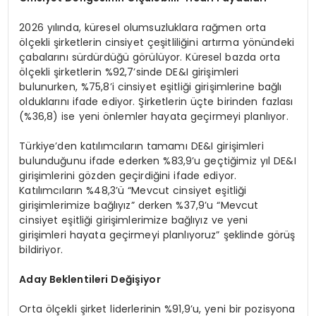
2026 yılında, küresel olumsuzluklara rağmen orta
ölçekli şirketlerin cinsiyet çeşitliliğini artırma yönündeki
çabalarını sürdürdüğü görülüyor. Küresel bazda orta
ölçekli şirketlerin %92,7’sinde DE&I girişimleri
bulunurken, %75,8’i cinsiyet eşitliği girişimlerine bağlı
olduklarını ifade ediyor. Şirketlerin üçte birinden fazlası
(%36,8) ise yeni önlemler hayata geçirmeyi planlıyor.
Türkiye’den katılımcıların tamamı DE&I girişimleri
bulunduğunu ifade ederken %83,9’u geçtiğimiz yıl DE&I
girişimlerini gözden geçirdiğini ifade ediyor.
Katılımcıların %48,3’ü “Mevcut cinsiyet eşitliği
girişimlerimize bağlıyız” derken %37,9’u “Mevcut
cinsiyet eşitliği girişimlerimize bağlıyız ve yeni
girişimleri hayata geçirmeyi planlıyoruz” şeklinde görüş
bildiriyor.
Aday Beklentileri Değişiyor
Orta ölçekli şirket liderlerinin %91,9’u, yeni bir pozisyona