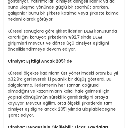
gösteriyor. Yatırımcılar, cinsiyet dengeli liderlik ya da
buna ulaşma yönünde güçlü bir taahhüt ararken,
çalışanlar bunu bir şirkete katılma veya şirkette kalma
nedeni olarak görüyor.
Küresel sonuçlara göre şirket liderleri DE&I konusunda
kararlılığını koruyor: şirketlerin %92,7’sinde DE&I
girişimleri mevcut ve dörtte üçü cinsiyet eşitliğini
önceliklendirmeye devam ediyor.
Cinsiyet Eş
itli
ği Ancak 2051
’
de
Küresel ölçekte kadınların üst yönetimdeki oranı bu yıl
%32,9’a gerileyerek 1,1 puanlık bir düşüş gösterdi. Bu
dalgalanma, ilerlemenin her zaman doğrusal
olmadığını ve kazanımların kalıcı hale gelmesi için
yapısal dönüşümün süreklilik gerektirdiğini ortaya
koyuyor. Mevcut eğilim, orta ölçekli şirketlerde tam
cinsiyet eşitliğine ancak 2051 yılında ulaşılabileceğine
işaret ediyor.
Cinsiyet Dengesinin Ölçülebilir Ticari Faydaları