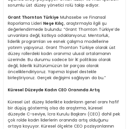
sorumlu üst düzey yönetici rolü takip ediyor.
Grant Thornton Türkiye
Muhasebe ve Finansal
Raporlama Lideri
Neş
e K
ılıç
, araştırmayla ilgili şu
değerlendirmede bulundu: “Grant Thornton Türkiye’de
unvanlara değil, katkıya odaklanıyoruz. Mentorluk,
liderlik programları ve esnek çalışma modellerine
yatırım yapıyoruz. Grant Thornton Türkiye olarak üst
düzey rollerdeki kadın oranımız ulusal ortalamanın
üzerinde. Bu durumu sadece bir İK politikası olarak
değil, liderlik kültürümüzün bir parçası olarak
önceliklendiriyoruz. Yapımızı kişisel destekle
birleştiriyoruz. Gerçek değişimi sağlayan da bu.”
Küresel Düzeyde Kadı
n CEO Oran
ında Artış
Küresel üst düzey liderlikte kadınların genel oranı hafif
bir düşüş göstermiş olsa da araştırma, küresel
düzeyde C-seviye, İcra Kurulu Başkanı (CEO) dahil pek
çok rolde kadın liderlerin oranında artış olduğunu
ortaya koyuyor. Küresel ölçekte CEO pozisyonlarının