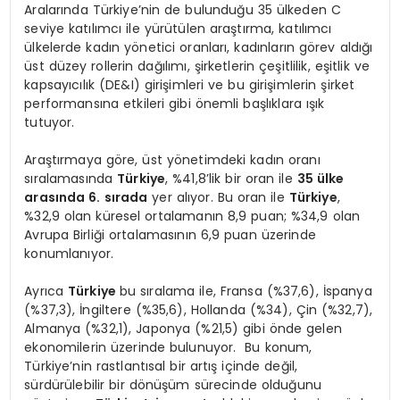
Aralarında Türkiye’nin de bulunduğu 35 ülkeden C
seviye katılımcı ile yürütülen araştırma, katılımcı
ülkelerde kadın yönetici oranları, kadınların görev aldığı
üst düzey rollerin dağılımı, şirketlerin çeşitlilik, eşitlik ve
kapsayıcılık (DE&I) girişimleri ve bu girişimlerin şirket
performansına etkileri gibi önemli başlıklara ışık
tutuyor.
Araştırmaya göre, üst yönetimdeki kadın oranı
sıralamasında
Türkiye
, %41,8’lik bir oran ile
35 ülke
arasında 6. sı
rada
yer alıyor. Bu oran ile
Türkiye
,
%32,9 olan küresel ortalamanın 8,9 puan; %34,9 olan
Avrupa Birliği ortalamasının 6,9 puan üzerinde
konumlanıyor.
Ayrıca
Türkiye
bu sıralama ile, Fransa (%37,6), İspanya
(%37,3), İngiltere (%35,6), Hollanda (%34), Çin (%32,7),
Almanya (%32,1), Japonya (%21,5) gibi önde gelen
ekonomilerin üzerinde bulunuyor. Bu konum,
Türkiye’nin rastlantısal bir artış içinde değil,
sürdürülebilir bir dönüşüm sürecinde olduğunu