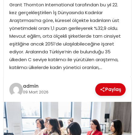
Grant Thornton International tarafından bu yıl 22.
SPOR
kez gerçekleştirilen İş Dünyasında Kadınlar
Araştırması’na göre, küresel ölçekte kadınların üst
GÜNDEM
yönetimdeki oranı 1,1 puan gerileyerek %32,9 oldu.
Mevcut eğilim, orta ölçekli şirketlerde tam cinsiyet
MAGAZIN
eşitliğine ancak 2051’de ulaşılabileceğine işaret
ediyor. Aralarında Türkiye’nin de bulunduğu 35
ülkeden C seviye katılımcı ile yürütülen araştırma,
katılımcı ülkelerde kadın yönetici oranları,…
admin
Paylaş
09 Mart 2026