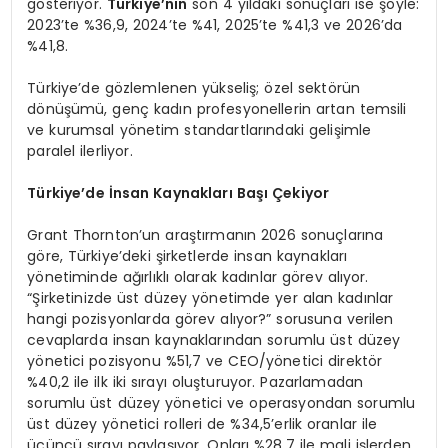
gösteriyor.
Türkiye
’
nin
son 4 yıldaki sonuçları ise şöyle:
2023’te %36,9, 2024’te %41, 2025’te %41,3 ve 2026’da
%41,8.
Türkiye’de gözlemlenen yükseliş; özel sektörün
dönüşümü, genç kadın profesyonellerin artan temsili
ve kurumsal yönetim standartlarındaki gelişimle
paralel ilerliyor.
Türkiye
’
de İnsan Kaynakları Başı Çekiyor
Grant Thornton’un araştırmanın 2026 sonuçlarına
göre, Türkiye’deki şirketlerde insan kaynakları
yönetiminde ağırlıklı olarak kadınlar görev alıyor.
“Şirketinizde üst düzey yönetimde yer alan kadınlar
hangi pozisyonlarda görev alıyor?” sorusuna verilen
cevaplarda insan kaynaklarından sorumlu üst düzey
yönetici pozisyonu %51,7 ve CEO/yönetici direktör
%40,2 ile ilk iki sırayı oluşturuyor. Pazarlamadan
sorumlu üst düzey yönetici ve operasyondan sorumlu
üst düzey yönetici rolleri de %34,5’erlik oranlar ile
üçüncü sırayı paylaşıyor. Onları %28,7 ile mali işlerden