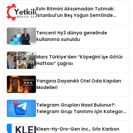
Evin Ritmini Aksamadan Tutmak:
İstanbul’un Beş Yoğun Semtinde
Samimi Bir Teknik Servis Hikayesi
Tencent Hy3 dünya genelinde
kullanıma sunuldu
Mars Türkiye’den “Köpeğini İşe Götür
Haftası” çağrısı
Yangına Dayanıklı Otel Oda Kapıları
Modelleri
Telegram Grupları Nasıl Bulunur?:
Telegram Grup Tanıtımı İçin Kategori
Seçimi Neden Önemlidir?
Kleen-Hy-Dro-Gen Inc., Sıfır Karbon