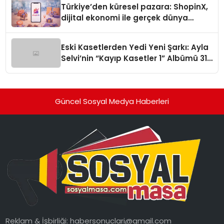
Türkiye’den küresel pazara: ShopinX,
dijital ekonomi ile gerçek dünya
alışverişini bir araya getirmeyi
hedefliyor
Eski Kasetlerden Yedi Yeni Şarkı: Ayla
Selvi’nin “Kayıp Kasetler 1” Albümü 31
Temmuz’da Çıktı
Güncel Sosyal Medya Haberleri
Reklam & İşbirliği:
habersonuclari@gmail.com