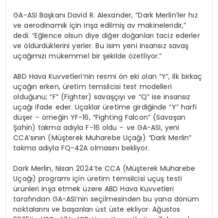
GA-ASI Başkanı David R. Alexander, “Dark Merlin’ler hız
ve aerodinamik için inşa edilmiş av makineleridir,”
dedi. “Eğlence olsun diye diğer doğanları taciz ederler
ve öldürdüklerini yerler. Bu isim yeni insansız savaş
uçağımızı mükemmel bir şekilde özetliyor.”
ABD Hava Kuvvetleri’nin resmi ön eki olan “Y”, ilk birkaç
uçağın erken, üretim temsilcisi test modelleri
olduğunu; “F” (Fighter) savaşçıyı ve “Q” ise insansız
uçağı ifade eder. Uçaklar üretime girdiğinde “Y” harfi
düşer – örneğin YF-16, “Fighting Falcon” (Savaşan
Şahin) takma adıyla F-16 oldu – ve GA-ASI, yeni
CCA’sının (Müşterek Muharebe Uçağı) “Dark Merlin”
takma adıyla FQ-42A olmasını bekliyor.
Dark Merlin, Nisan 2024’te CCA (Müşterek Muharebe
Uçağı) programı için üretim temsilcisi uçuş testi
ürünleri inşa etmek üzere ABD Hava Kuvvetleri
tarafından GA-ASI’nin seçilmesinden bu yana dönüm
noktalarını ve başarıları üst üste ekliyor. Ağustos