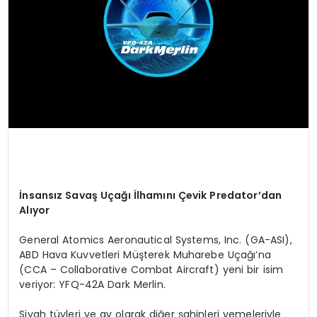
İnsansız Savaş Uçağı İ
lham
ını Çevik Predator’dan
Alıyor
General Atomics Aeronautical Systems, Inc. (GA-ASI),
ABD Hava Kuvvetleri Müşterek Muharebe Uçağı’na
(CCA – Collaborative Combat Aircraft) yeni bir isim
veriyor: YFQ-42A Dark Merlin.
Siyah tüyleri ve av olarak diğer şahinleri yemeleriyle