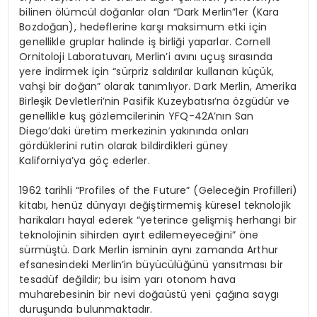
bilinen ölümcül doğanlar olan “Dark Merlin”ler (Kara
Bozdoğan), hedeflerine karşı maksimum etki için
genellikle gruplar halinde iş birliği yaparlar. Cornell
Ornitoloji Laboratuvarı, Merlin’i avını uçuş sırasında
yere indirmek için “sürpriz saldırılar kullanan küçük,
vahşi bir doğan” olarak tanımlıyor. Dark Merlin, Amerika
Birleşik Devletleri’nin Pasifik Kuzeybatısı’na özgüdür ve
genellikle kuş gözlemcilerinin YFQ-42A’nın San
Diego’daki üretim merkezinin yakınında onları
gördüklerini rutin olarak bildirdikleri güney
Kaliforniya’ya göç ederler.
1962 tarihli “Profiles of the Future” (Geleceğin Profilleri)
kitabı, henüz dünyayı değiştirmemiş küresel teknolojik
harikaları hayal ederek “yeterince gelişmiş herhangi bir
teknolojinin sihirden ayırt edilemeyeceğini” öne
sürmüştü. Dark Merlin isminin aynı zamanda Arthur
efsanesindeki Merlin’in büyücülüğünü yansıtması bir
tesadüf değildir; bu isim yarı otonom hava
muharebesinin bir nevi doğaüstü yeni çağına saygı
duruşunda bulunmaktadır.