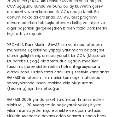
2025’te YFQ-42A, ABD Hava Kuvvetleri’ne ilk başarılı
CCA uçuşunu sundu ve bunu bu ay kuvvetin görev
otonomi yazılımı kullanan ilk CCA uçuşu izledi. Bu
dönüm noktaları arasında GA-ASI, test programı
devam ederken tek tuşla otonom kalkış ve inişler ve
diğer başarıları gerçekleştiren birden fazla Dark Merlin
inşa etti ve uçurdu.
YFQ-42A Dark Merlin, GA-ASI’nin yeni nesil otonom
muharebe uçaklarına yaptığı yatırımların bir parçası
olarak geliştirilmiş, amaca yönelik bir CCA (Müşterek
Muharebe Uçağı) platformudur. Uçağın modüler
tasarımı, görev sistemlerinin hızlı entegrasyonuna
olanak tanır. Birden fazla canlı uçuş testiyle kanıtlanan
GA-ASI’nin otonomi mimarisi, karmaşık muharebe
senaryolarında insan-makine ekip oluşturması
(teaming) için temel sağlar.
GA-ASI, 2008 yılında şirket tarafından finanse edilen
silahlı MQ-20 Avenger® ile başlayarak yaklaşık yirmi
yıldır insansız jetler inşa etmekte ve uçurmaktadır.
Şirketin Avenger’a devam eden yatırımı, uçağın hem