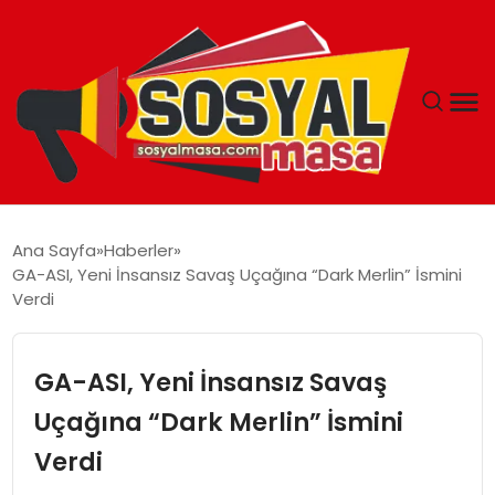
YAŞAM
Ana Sayfa
Haberler
GA-ASI, Yeni İnsansız Savaş Uçağına “Dark Merlin” İsmini
EKONOMI
Verdi
GÜNCEL
GA-ASI, Yeni İnsansız Savaş
TEKNOLOJI
Uçağına “Dark Merlin” İsmini
Verdi
EĞITIM