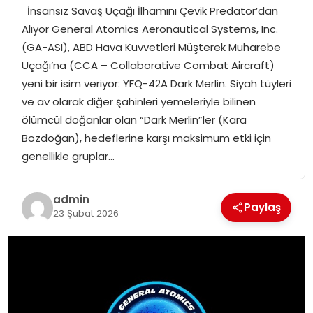
İnsansız Savaş Uçağı İlhamını Çevik Predator’dan
SPOR
Alıyor General Atomics Aeronautical Systems, Inc.
(GA-ASI), ABD Hava Kuvvetleri Müşterek Muharebe
GÜNDEM
Uçağı’na (CCA – Collaborative Combat Aircraft)
yeni bir isim veriyor: YFQ-42A Dark Merlin. Siyah tüyleri
MAGAZIN
ve av olarak diğer şahinleri yemeleriyle bilinen
ölümcül doğanlar olan “Dark Merlin”ler (Kara
Bozdoğan), hedeflerine karşı maksimum etki için
genellikle gruplar…
admin
Paylaş
23 Şubat 2026