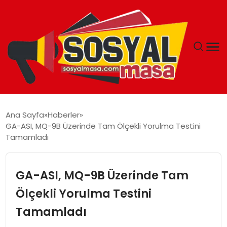
YAŞAM
Ana Sayfa
Haberler
GA-ASI, MQ-9B Üzerinde Tam Ölçekli Yorulma Testini
EKONOMI
Tamamladı
GÜNCEL
GA-ASI, MQ-9B Üzerinde Tam
TEKNOLOJI
Ölçekli Yorulma Testini
Tamamladı
EĞITIM