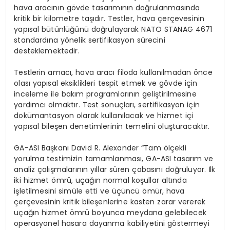
hava aracının g
ö
vde tasarımını
n do
ğrulanmasında
kritik bir kilometre taşıdır. Testler, hava çerçevesinin
yapısal bütünlüğünü doğrulayarak NATO STANAG 4671
standardına y
ö
nelik sertifikasyon sürecini
desteklemektedir.
Testlerin amacı, hava aracı filoda kullanılmadan
ö
nce
olası yapısal eksiklikleri tespit etmek ve g
ö
vde i
çin
inceleme ile bakım programlarının geliştirilmesine
yardımcı olmaktır. Test sonuçları, sertifikasyon için
dokümantasyon olarak kullanılacak ve hizmet içi
yapısal bileşen denetimlerinin temelini oluşturacaktır.
GA-ASI Başkanı
David R. Alexander
“
Tam
ö
lçekli
yorulma testimizin tamamlanması, GA-ASI tasarım ve
analiz çalışmalarının yıllar sü
ren
çabasını doğruluyor. İlk
iki hizmet
ö
mrü, uçağın normal koşullar altında
işletilmesini simüle etti ve üçüncü ömür, hava
çerçevesinin kritik bileşenlerine kasten zarar vererek
uçağın hizmet
ö
mrü boyunca meydana gelebilecek
operasyonel hasara dayanma kabiliyetini g
ö
stermeyi