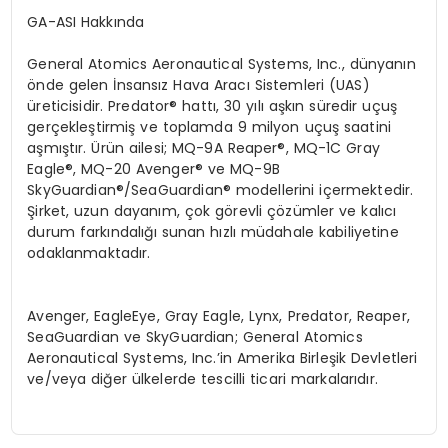
GA-ASI Hakkında
General Atomics Aeronautical Systems, Inc., d
ünyanın
ö
nde gelen İnsansız Hava Aracı Sistemleri (UAS)
üreticisidir. Predator®
hatt
ı, 30 yılı aşkın süredir uçuş
gerçekleştirmiş ve toplamda 9 milyon uçuş saatini
aşmıştır.
Ü
rün ailesi; MQ-9A Reaper®
, MQ-1C Gray
Eagle
®
, MQ-20 Avenger
®
ve MQ-9B
SkyGuardian
®
/SeaGuardian
® modellerini içermektedir.
Şirket, uzun dayanım, çok g
ö
revli çözümler ve kalıcı
durum farkı
ndal
ığı sunan hızlı müdahale kabiliyetine
odaklanmaktadır.
Avenger, EagleEye, Gray Eagle, Lynx, Predator, Reaper,
SeaGuardian ve SkyGuardian; General Atomics
Aeronautical Systems, Inc.
’
in Amerika Birleşik Devletleri
ve/veya diğer ülkelerde tescilli ticari markalarıdır.