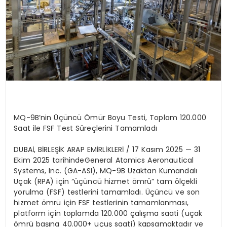
MQ-9B
’
nin Üçüncü Ömür Boyu Testi, Toplam 120.000
Saat ile FSF Test Süreçlerini Tamamladı
DUBA
İ, Bİ
RLE
ŞİK ARAP EMİRLİ
KLER
İ /
17 Kasım 2025
—
31
Ekim 2025 tarihinde
General Atomics Aeronautical
Systems, Inc. (GA-ASI), MQ-9B Uzaktan Kumandalı
Uçak (RPA) için “üçüncü hizmet
ö
mrü”
tam
ö
lçekli
yorulma (FSF) testlerini tamamladı. Üçüncü ve son
hizmet
ö
mrü için FSF testlerinin tamamlanması
,
platform i
çin toplamda 120.000 çalışma saati (uçak
ö
mrü başına 40.000+ uçuş saati) kapsamaktadır ve