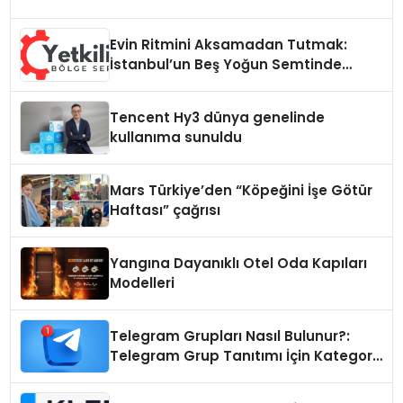
Evin Ritmini Aksamadan Tutmak:
İstanbul’un Beş Yoğun Semtinde
Samimi Bir Teknik Servis Hikayesi
Tencent Hy3 dünya genelinde
kullanıma sunuldu
Mars Türkiye’den “Köpeğini İşe Götür
Haftası” çağrısı
Yangına Dayanıklı Otel Oda Kapıları
Modelleri
Telegram Grupları Nasıl Bulunur?:
Telegram Grup Tanıtımı İçin Kategori
Seçimi Neden Önemlidir?