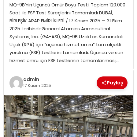
MQ-9B’nin Üçüncü Ömür Boyu Testi, Toplam 120.000
SPOR
Saat ile FSF Test Süreçlerini Tamamladı DUBAİ,
BİRLEŞİK ARAP EMİRLİKLERİ / 17 Kasım 2025 — 31 Ekim
GÜNDEM
2025 tarihindeGeneral Atomics Aeronautical
Systems, Inc. (GA-ASI), MQ-9B Uzaktan Kumandalı
MAGAZIN
Uçak (RPA) için “üçüncü hizmet ömrü” tam ölçekli
yorulma (FSF) testlerini tamamladı. Üçüncü ve son
hizmet ömrü için FSF testlerinin tamamlanması,…
admin
Paylaş
17 Kasım 2025