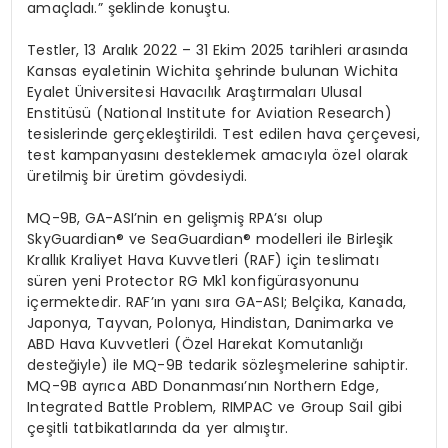
amaçladı.” şeklinde konuştu.
Testler, 13 Aralık 2022 – 31 Ekim 2025 tarihleri arasında
Kansas eyaletinin Wichita şehrinde bulunan Wichita
Eyalet
Ü
niversitesi Havacılık Araştırmaları Ulusal
Enstitüsü (National Institute for Aviation Research)
tesislerinde gerçekleştirildi. Test edilen hava çerçevesi,
test kampanyasını desteklemek amacıyla
ö
zel olarak
üretilmiş bir üretim g
ö
vdesiydi.
MQ-9B, GA-ASI
’
nin en gelişmiş RPA
’
sı olup
SkyGuardian®
ve SeaGuardian
® modelleri ile Birleşik
Krallık Kraliyet Hava Kuvvetleri (RAF) için teslimatı
süren yeni Protector RG Mk1 konfigürasyonunu
içermektedir. RAF’ın yanı sıra GA-ASI; Belçika, Kanada,
Japonya, Tayvan, Polonya, Hindistan, Danimarka ve
ABD Hava Kuvvetleri (Özel Harekat Komutanlığı
deste
ğiyle) ile MQ-9B tedarik s
ö
zleşmelerine sahiptir.
MQ-9B ayrıca ABD Donanması’nın
Northern Edge
,
Integrated Battle Problem
,
RIMPAC
ve
Group Sail
gibi
çeşitli tatbikatlarında da yer almıştır.