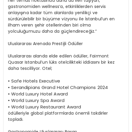
her temas noktasında daha da ileri taşıyan,
gastronomiden wellness’a, etkinliklerden servis
anlayışına kadar tüm alanlarda yenilikçi ve
sürdürülebilir bir büyüme vizyonu ile İstanbul’un en
ilham veren şehir otellerinden biri olma
yolculuğumuzu daha da güçlendireceğiz.”
Uluslararası Arenada Prestijli Ödüller
Uluslararası alanda elde edilen ödüller, Fairmont
Quasar Istanbul’un lüks otelcilikteki iddiasını bir kez
daha tescilliyor. Otel;
•
Safe Hotels Executive
•
Serandipians Grand Hotel Champions 2024
•
World Luxury Hotel Award
•
World Luxury Spa Award
•
World Luxury Restaurant Award
ödülleriyle global platformlarda önemli takdirler
topladı.
Gastronomide Uluslararası Başarı