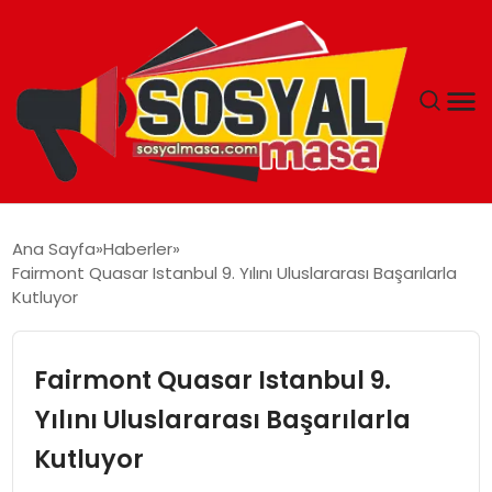
YAŞAM
Ana Sayfa
Haberler
Fairmont Quasar Istanbul 9. Yılını Uluslararası Başarılarla
EKONOMI
Kutluyor
GÜNCEL
Fairmont Quasar Istanbul 9.
TEKNOLOJI
Yılını Uluslararası Başarılarla
Kutluyor
EĞITIM