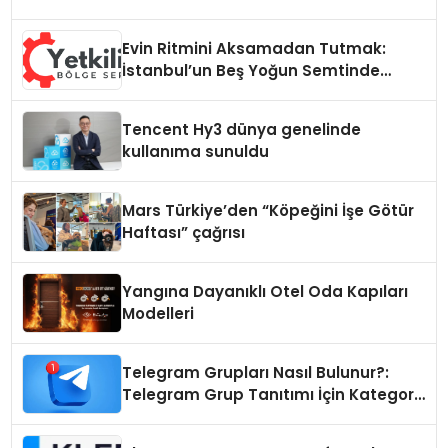
Evin Ritmini Aksamadan Tutmak:
İstanbul’un Beş Yoğun Semtinde
Samimi Bir Teknik Servis Hikayesi
Tencent Hy3 dünya genelinde
kullanıma sunuldu
Mars Türkiye’den “Köpeğini İşe Götür
Haftası” çağrısı
Yangına Dayanıklı Otel Oda Kapıları
Modelleri
Telegram Grupları Nasıl Bulunur?:
Telegram Grup Tanıtımı İçin Kategori
Seçimi Neden Önemlidir?