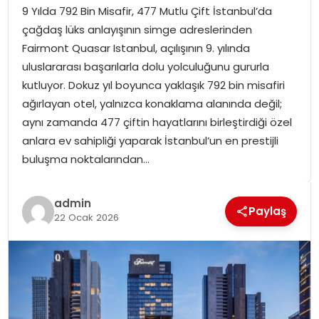
9 Yılda 792 Bin Misafir, 477 Mutlu Çift İstanbul’da
SPOR
çağdaş lüks anlayışının simge adreslerinden
Fairmont Quasar Istanbul, açılışının 9. yılında
GÜNDEM
uluslararası başarılarla dolu yolculuğunu gururla
kutluyor. Dokuz yıl boyunca yaklaşık 792 bin misafiri
MAGAZIN
ağırlayan otel, yalnızca konaklama alanında değil;
aynı zamanda 477 çiftin hayatlarını birleştirdiği özel
anlara ev sahipliği yaparak İstanbul’un en prestijli
buluşma noktalarından…
admin
Paylaş
22 Ocak 2026