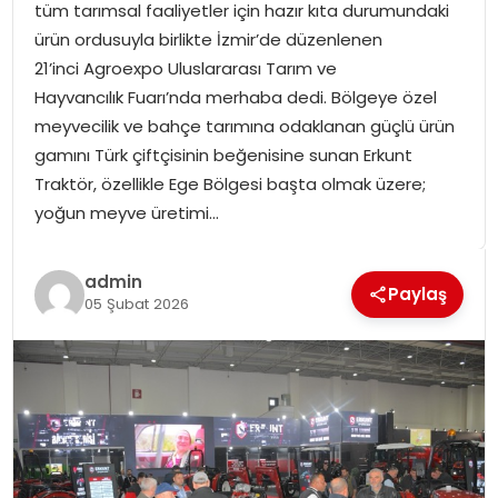
tüm tarımsal faaliyetler için hazır kıta durumundaki
SPOR
ürün ordusuyla birlikte İzmir’de düzenlenen
21’inci Agroexpo Uluslararası Tarım ve
GÜNDEM
Hayvancılık Fuarı’nda merhaba dedi. Bölgeye özel
meyvecilik ve bahçe tarımına odaklanan güçlü ürün
MAGAZIN
gamını Türk çiftçisinin beğenisine sunan Erkunt
Traktör, özellikle Ege Bölgesi başta olmak üzere;
yoğun meyve üretimi…
admin
Paylaş
05 Şubat 2026