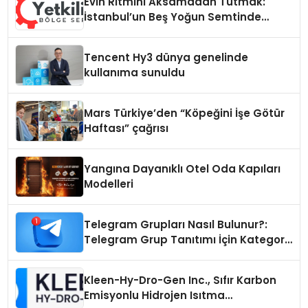
Evin Ritmini Aksamadan Tutmak:
İstanbul’un Beş Yoğun Semtinde
Samimi Bir Teknik Servis Hikayesi
Tencent Hy3 dünya genelinde
kullanıma sunuldu
Mars Türkiye’den “Köpeğini İşe Götür
Haftası” çağrısı
Yangına Dayanıklı Otel Oda Kapıları
Modelleri
Telegram Grupları Nasıl Bulunur?:
Telegram Grup Tanıtımı İçin Kategori
Seçimi Neden Önemlidir?
Kleen-Hy-Dro-Gen Inc., Sıfır Karbon
Emisyonlu Hidrojen Isıtma