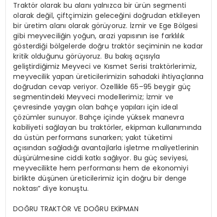
Traktör olarak bu alanı yalnızca bir ürün segmenti
olarak değil, çiftçimizin geleceğini doğrudan etkileyen
bir üretim alanı olarak görüyoruz. İzmir ve Ege Bölgesi
gibi meyveciliğin yoğun, arazi yapısının ise farklılık
gösterdiği bölgelerde doğru traktör seçiminin ne kadar
kritik olduğunu görüyoruz. Bu bakış açısıyla
geliştirdiğimiz Meyveci ve Kısmet Serisi traktörlerimiz,
meyvecilik yapan üreticilerimizin sahadaki ihtiyaçlarına
doğrudan cevap veriyor. Özellikle 65–95 beygir güç
segmentindeki Meyveci modellerimiz; İzmir ve
çevresinde yaygın olan bahçe yapıları için ideal
çözümler sunuyor. Bahçe içinde yüksek manevra
kabiliyeti sağlayan bu traktörler, ekipman kullanımında
da üstün performans sunarken; yakıt tüketimi
açısından sağladığı avantajlarla işletme maliyetlerinin
düşürülmesine ciddi katkı sağlıyor. Bu güç seviyesi,
meyvecilikte hem performansı hem de ekonomiyi
birlikte düşünen üreticilerimiz için doğru bir denge
noktası” diye konuştu.
DOĞRU TRAKTÖR VE DOĞRU EKİPMAN