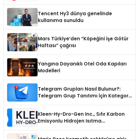
Samimi Bir Teknik Servis Hikayesi
Tencent Hy3 dünya genelinde
kullanıma sunuldu
Mars Türkiye’den “Köpeğini İşe Götür
Haftası” çağrısı
Yangına Dayanıklı Otel Oda Kapıları
Modelleri
Telegram Grupları Nasıl Bulunur?:
Telegram Grup Tanıtımı İçin Kategori
Seçimi Neden Önemlidir?
Kleen-Hy-Dro-Gen Inc., Sıfır Karbon
Emisyonlu Hidrojen Isıtma
Teknolojisinde ISO ve TSSA
Düzenleyici Onaylarını Aldı