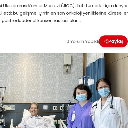
uslararası Kanser Merkezi (JICC), katı tümörler için dünyanı
l etti; bu gelişme, Çin’in en son onkoloji yeniliklerine küresel 
vre gastroduodenal kanser hastası olan…
0 Yorum Yapıldı
Paylaş