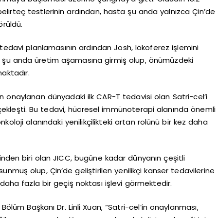
obelirteç testlerinin ardından, hasta şu anda yalnızca Çin’de
örüldü.
 tedavi planlamasının ardından Josh, lökoferez işlemini
i şu anda üretim aşamasına girmiş olup, önümüzdeki
aktadır.
in onaylanan dünyadaki ilk CAR-T tedavisi olan Satri-cel’i
kleşti. Bu tedavi, hücresel immünoterapi alanında önemli
koloji alanındaki yenilikçilikteki artan rolünü bir kez daha
inden biri olan JICC, bugüne kadar dünyanın çeşitli
nmuş olup, Çin’de geliştirilen yenilikçi kanser tedavilerine
 daha fazla bir geçiş noktası işlevi görmektedir.
 Bölüm Başkanı Dr. Linli Xuan, “Satri-cel’in onaylanması,