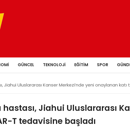
NOMI
GÜNCEL
TEKNOLOJI
EĞITIM
SPOR
GÜND
ası, Jiahui Uluslararası Kanser Merkezi’nde yeni onaylanan kat
ı hastası, Jiahui Uluslararası K
R-T tedavisine başladı