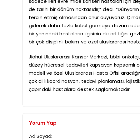
sadece ileri evre mide kanseri hastaları için d
de tarihi bir dönüm noktasıdır,” dedi. “Dünyanın 
tercih etmiş olmasından onur duyuyoruz. Çin’de g
giderek daha fazla kabul görmeye devam eder
bir yanındaki hastaların ilgisinin de arttığını g
bir çok disiplinli bakım ve özel uluslararası hasta
Jiahui Uluslararası Kanser Merkezi, tıbbi onkoloji
düzey hücresel tedavileri kapsayan kapsamlı onk
modeli ve özel Uluslararası Hasta Ofisi aracılığı
çok dilli koordinasyon, tedavi planlaması, lojis
çapındaki hastalara destek sağlamaktadır.
Yorum Yap
Ad Soyad: