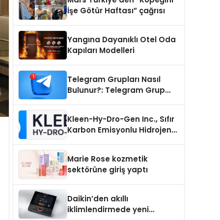
İşe Götür Haftası” çağrısı
Yangına Dayanıklı Otel Oda
Kapıları Modelleri
Telegram Grupları Nasıl
Bulunur?: Telegram Grup
Tanıtımı İçin Kategori Seçimi
Neden Önemlidir?
Kleen-Hy-Dro-Gen Inc., Sıfır
Karbon Emisyonlu Hidrojen
Isıtma Teknolojisinde ISO ve
TSSA Düzenleyici Onaylarını
Marie Rose kozmetik
Aldı
sektörüne giriş yaptı
Daikin’den akıllı
iklimlendirmede yeni