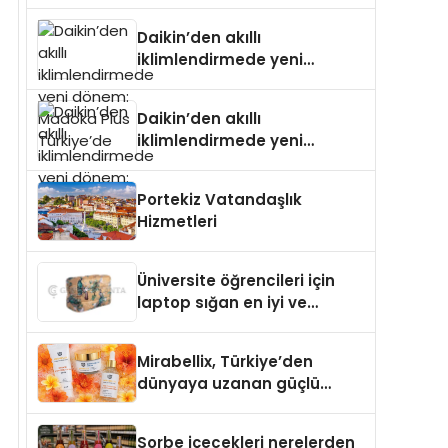
dönem: Madoka Plus
Türkiye’de
Daikin’den akıllı
iklimlendirmede yeni
dönem: Madoka Plus
Türkiye’de
Daikin’den akıllı
iklimlendirmede yeni
dönem: Madoka Plus
Türkiye’de
Portekiz Vatandaşlık
Hizmetleri
Üniversite öğrencileri için
laptop sığan en iyi ve
sağlam sırt çantası
markaları
Mirabellix, Türkiye’den
dünyaya uzanan güçlü
büyümesini sürdürüyor
Sorbe içecekleri nerelerden