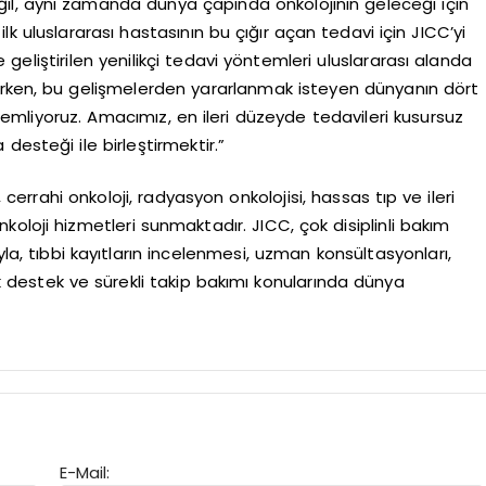
eğil, aynı zamanda dünya çapında onkolojinin geleceği için
ilk uluslararası hastasının bu çığır açan tedavi için JICC’yi
eliştirilen yenilikçi tedavi yöntemleri uluslararası alanda
ken, bu gelişmelerden yararlanmak isteyen dünyanın dört
özlemliyoruz. Amacımız, en ileri düzeyde tedavileri kusursuz
 desteği ile birleştirmektir.”
, cerrahi onkoloji, radyasyon onkolojisi, hassas tıp ve ileri
oloji hizmetleri sunmaktadır. JICC, çok disiplinli bakım
yla, tıbbi kayıtların incelenmesi, uzman konsültasyonları,
tik destek ve sürekli takip bakımı konularında dünya
E-Mail: