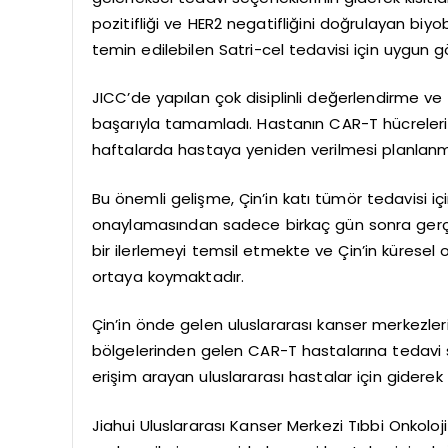
pozitifliği ve HER2 negatifliğini doğrulayan biy
temin edilebilen Satri-cel tedavisi için uygun g
JICC’de yapılan çok disiplinli değerlendirme ve
başarıyla tamamladı. Hastanın CAR-T hücreler
haftalarda hastaya yeniden verilmesi planlanm
Bu önemli gelişme, Çin’in katı tümör tedavisi iç
onaylamasından sadece birkaç gün sonra gerçe
bir ilerlemeyi temsil etmekte ve Çin’in küresel on
ortaya koymaktadır.
Çin’in önde gelen uluslararası kanser merkezler
bölgelerinden gelen CAR-T hastalarına tedavi su
erişim arayan uluslararası hastalar için giderek
Jiahui Uluslararası Kanser Merkezi Tıbbi Onkoloji