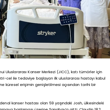
Uluslararası Kanser Merkezi (JICC), katı tümörler için
i-cel ile tedaviye başlayan ilk uluslararası hastayı kabul
ine küresel erişimin genişletilmesi açısından tarihi bir
denal kanser hastası olan 59 yaşındaki Josh, ülkesindeki
lanmaya başlaması üzerine Şanghay’a gitti. Claudin 18.2