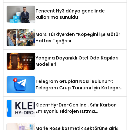
Hikayesi
Tencent Hy3 dünya genelinde
kullanıma sunuldu
Mars Türkiye’den “Köpeğini İşe Götür
Haftası” çağrısı
Yangına Dayanıklı Otel Oda Kapıları
Modelleri
Telegram Grupları Nasıl Bulunur?:
Telegram Grup Tanıtımı İçin Kategori
Seçimi Neden Önemlidir?
Kleen-Hy-Dro-Gen Inc., Sıfır Karbon
Emisyonlu Hidrojen Isıtma
Teknolojisinde ISO ve TSSA
Düzenleyici Onaylarını Aldı
Marie Rose kozmetik sektörüne giriş