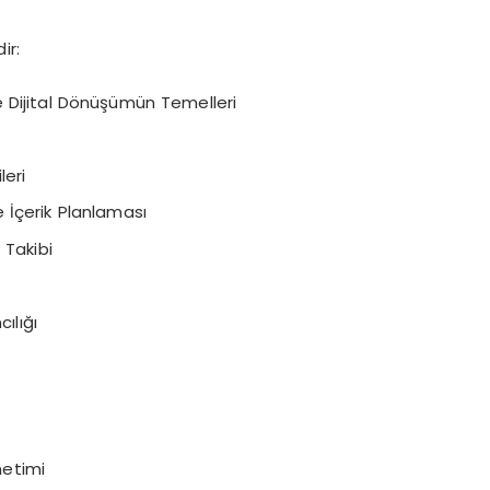
ir:
e Dijital Dönüşümün Temelleri
leri
e İçerik Planlaması
 Takibi
ılığı
netimi