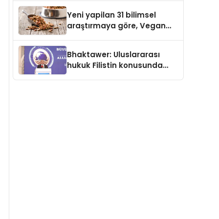
Temmuz’da Çıktı
Yeni yapilan 31 bilimsel
araştırmaya göre, Vegan
Köpek Maması ve Vegan
Kedi Mamasının İyi
Bhaktawer: Uluslararası
Sindirildiğini Ortaya Koydu
hukuk Filistin konusunda
çifte standart uyguluyor