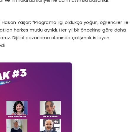
lar ve firmalarda kariyerine adım attı! Bu başarılar,
Hasan Yaşar: “Programa ilgi oldukça yoğun, öğrenciler ile
atılan herkes mutlu ayrıldı. Her yıl bir öncekine göre daha
yoruz. Dijital pazarlama alanında çalışmak isteyen
di.