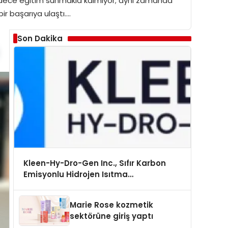
 sadece eğitim sunmakla kalmıyor; aynı zamanda
ir başarıya ulaştı….
Son Dakika
Kleen-Hy-Dro-Gen Inc., Sıfır Karbon
Emisyonlu Hidrojen Isıtma
Teknolojisinde ISO ve TSSA Düzenleyici
Onaylarını Aldı
Marie Rose kozmetik
sektörüne giriş yaptı