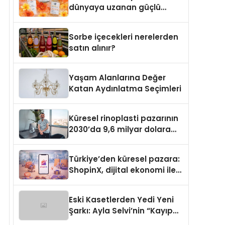
dünyaya uzanan güçlü
büyümesini sürdürüyor
Sorbe içecekleri nerelerden
satın alınır?
Yaşam Alanlarına Değer
Katan Aydınlatma Seçimleri
Küresel rinoplasti pazarının
2030’da 9,6 milyar dolara
ulaşması bekleniyor
Türkiye’den küresel pazara:
ShopinX, dijital ekonomi ile
gerçek dünya alışverişini bir
araya getirmeyi hedefliyor
Eski Kasetlerden Yedi Yeni
Şarkı: Ayla Selvi’nin “Kayıp
Kasetler 1” Albümü 31