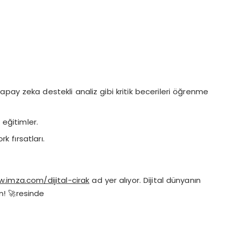
 yapay zeka destekli analiz gibi kritik becerileri öğrenme
eğitimler.
 fırsatları.
.imza.com/dijital-cirak
ad yer alıyor. Dijital dünyanın
n! 🚀resinde