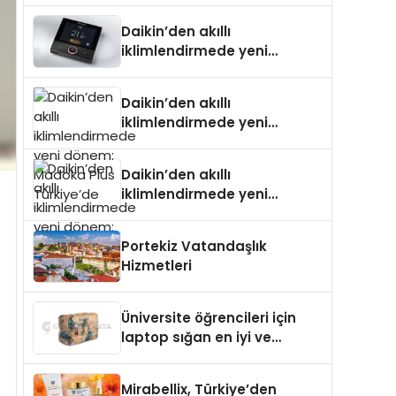
Daikin’den akıllı
iklimlendirmede yeni
dönem: Madoka Plus
Türkiye’de
Daikin’den akıllı
iklimlendirmede yeni
dönem: Madoka Plus
Türkiye’de
Daikin’den akıllı
iklimlendirmede yeni
dönem: Madoka Plus
Türkiye’de
Portekiz Vatandaşlık
Hizmetleri
Üniversite öğrencileri için
laptop sığan en iyi ve
sağlam sırt çantası
markaları
Mirabellix, Türkiye’den