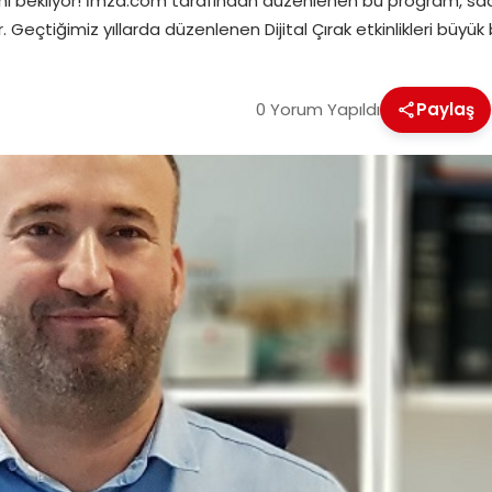
ılarını bekliyor! İmza.com tarafından düzenlenen bu program,
eçtiğimiz yıllarda düzenlenen Dijital Çırak etkinlikleri büyük b
0 Yorum Yapıldı
Paylaş