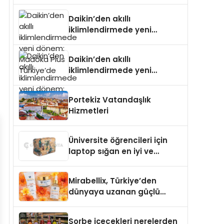
dönem: Madoka Plus
Türkiye’de
Daikin’den akıllı
iklimlendirmede yeni
dönem: Madoka Plus
Türkiye’de
Daikin’den akıllı
iklimlendirmede yeni
dönem: Madoka Plus
Türkiye’de
Portekiz Vatandaşlık
Hizmetleri
Üniversite öğrencileri için
laptop sığan en iyi ve
sağlam sırt çantası
markaları
Mirabellix, Türkiye’den
dünyaya uzanan güçlü
büyümesini sürdürüyor
Sorbe içecekleri nerelerden