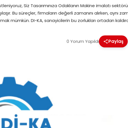
Üstleniyoruz, Siz Tasarımınıza Odaklanın Makine imalatı sektör
şılaşır. Bu süreçler, firmaların değerli zamanını alırken, aynı 
rmak mümkün. DI-KA, sanayicilerin bu zorlukları ortadan kaldıra
0 Yorum Yapıldı
Paylaş