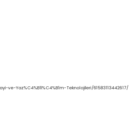
yi-ve-Yaz%C4%B1l%C4%B1m-Teknolojileri/61583113442617/