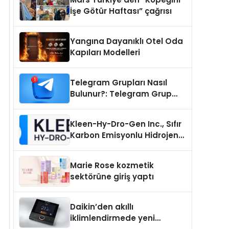
İşe Götür Haftası” çağrısı
Yangına Dayanıklı Otel Oda
Kapıları Modelleri
Telegram Grupları Nasıl
Bulunur?: Telegram Grup
Tanıtımı İçin Kategori Seçimi
Neden Önemlidir?
Kleen-Hy-Dro-Gen Inc., Sıfır
Karbon Emisyonlu Hidrojen
Isıtma Teknolojisinde ISO ve
TSSA Düzenleyici Onaylarını
Marie Rose kozmetik
Aldı
sektörüne giriş yaptı
Daikin’den akıllı
iklimlendirmede yeni