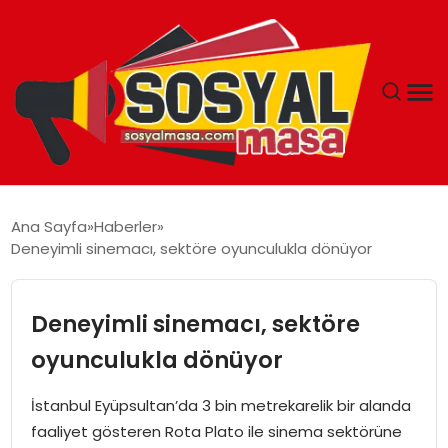
YAŞAM
Ana Sayfa
Haberler
Deneyimli sinemacı, sektöre oyunculukla dönüyor
EKONOMI
GÜNCEL
Deneyimli sinemacı, sektöre
oyunculukla dönüyor
TEKNOLOJI
İstanbul Eyüpsultan’da 3 bin metrekarelik bir alanda
EĞITIM
faaliyet gösteren Rota Plato ile sinema sektörüne