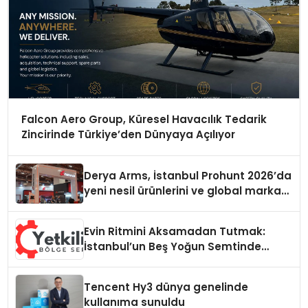
Falcon Aero Group, Küresel Havacılık Tedarik
Zincirinde Türkiye’den Dünyaya Açılıyor
Derya Arms, İstanbul Prohunt 2026’da
yeni nesil ürünlerini ve global marka
vizyonunu sergiledi
Evin Ritmini Aksamadan Tutmak:
İstanbul’un Beş Yoğun Semtinde
Samimi Bir Teknik Servis Hikayesi
Tencent Hy3 dünya genelinde
kullanıma sunuldu