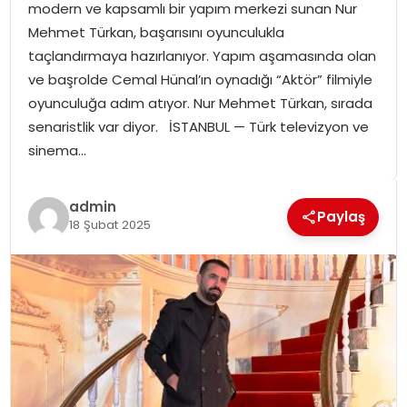
modern ve kapsamlı bir yapım merkezi sunan Nur
SPOR
Mehmet Türkan, başarısını oyunculukla
taçlandırmaya hazırlanıyor. Yapım aşamasında olan
GÜNDEM
ve başrolde Cemal Hünal’ın oynadığı “Aktör” filmiyle
oyunculuğa adım atıyor. Nur Mehmet Türkan, sırada
MAGAZIN
senaristlik var diyor. İSTANBUL — Türk televizyon ve
sinema…
admin
Paylaş
18 Şubat 2025