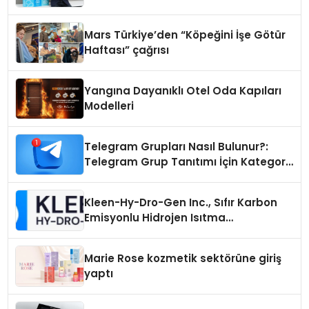
Mars Türkiye’den “Köpeğini İşe Götür
Haftası” çağrısı
Yangına Dayanıklı Otel Oda Kapıları
Modelleri
Telegram Grupları Nasıl Bulunur?:
Telegram Grup Tanıtımı İçin Kategori
Seçimi Neden Önemlidir?
Kleen-Hy-Dro-Gen Inc., Sıfır Karbon
Emisyonlu Hidrojen Isıtma
Teknolojisinde ISO ve TSSA
Düzenleyici Onaylarını Aldı
Marie Rose kozmetik sektörüne giriş
yaptı