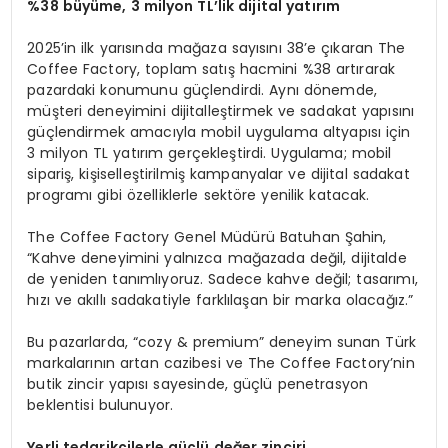
%38 büyü
me, 3 milyon TL
’lik dijital yatırım
2025’in ilk yarısında mağaza sayısını 38’e çıkaran The
Coffee Factory, toplam satış hacmini %38 artırarak
pazardaki konumunu güçlendirdi. Aynı dönemde,
müşteri deneyimini dijitalleştirmek ve sadakat yapısını
güçlendirmek amacıyla mobil uygulama altyapısı için
3 milyon TL yatırım gerçekleştirdi. Uygulama; mobil
sipariş, kişiselleştirilmiş kampanyalar ve dijital sadakat
programı gibi özelliklerle sektöre yenilik katacak.
The Coffee Factory Genel Müdürü Batuhan Şahin,
“Kahve deneyimini yalnızca mağazada değil, dijitalde
de yeniden tanımlıyoruz. Sadece kahve değil; tasarımı,
hızı ve akıllı sadakatiyle farklılaşan bir marka olacağız.”
Bu pazarlarda, “cozy & premium” deneyim sunan Türk
markalarının artan cazibesi ve The Coffee Factory’nin
butik zincir yapısı sayesinde, güçlü penetrasyon
beklentisi bulunuyor.
Yerli t
edarikçilerle güçlü değer zinciri