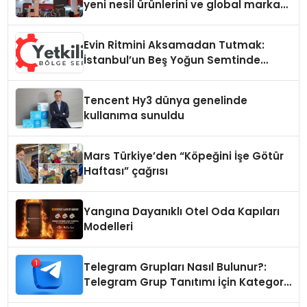
yeni nesil ürünlerini ve global marka
vizyonunu sergiledi
Evin Ritmini Aksamadan Tutmak:
İstanbul’un Beş Yoğun Semtinde
Samimi Bir Teknik Servis Hikayesi
Tencent Hy3 dünya genelinde
kullanıma sunuldu
Mars Türkiye’den “Köpeğini İşe Götür
Haftası” çağrısı
Yangına Dayanıklı Otel Oda Kapıları
Modelleri
Telegram Grupları Nasıl Bulunur?:
Telegram Grup Tanıtımı İçin Kategori
Seçimi Neden Önemlidir?