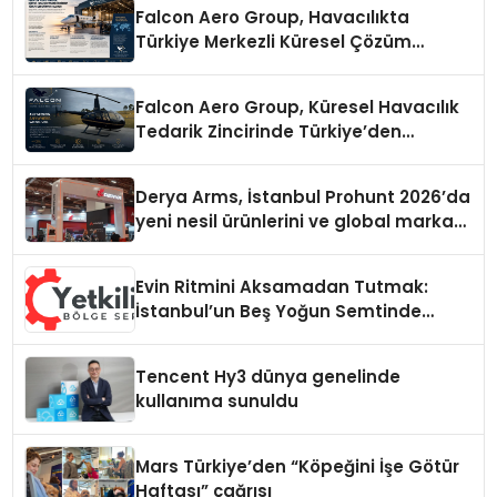
Falcon Aero Group, Havacılıkta
Türkiye Merkezli Küresel Çözüm
Ortağı Olma Yolunda İlerliyor
Falcon Aero Group, Küresel Havacılık
Tedarik Zincirinde Türkiye’den
Dünyaya Açılıyor
Derya Arms, İstanbul Prohunt 2026’da
yeni nesil ürünlerini ve global marka
vizyonunu sergiledi
Evin Ritmini Aksamadan Tutmak:
İstanbul’un Beş Yoğun Semtinde
Samimi Bir Teknik Servis Hikayesi
Tencent Hy3 dünya genelinde
kullanıma sunuldu
Mars Türkiye’den “Köpeğini İşe Götür
Haftası” çağrısı