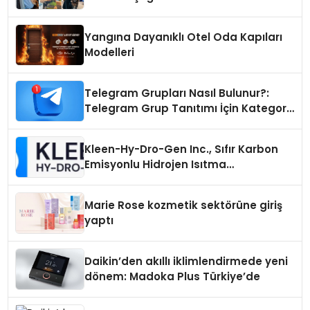
Yangına Dayanıklı Otel Oda Kapıları
Modelleri
Telegram Grupları Nasıl Bulunur?:
Telegram Grup Tanıtımı İçin Kategori
Seçimi Neden Önemlidir?
Kleen-Hy-Dro-Gen Inc., Sıfır Karbon
Emisyonlu Hidrojen Isıtma
Teknolojisinde ISO ve TSSA
Düzenleyici Onaylarını Aldı
Marie Rose kozmetik sektörüne giriş
yaptı
Daikin’den akıllı iklimlendirmede yeni
dönem: Madoka Plus Türkiye’de