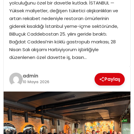
yolculuğunu özel bir davetle kutladı. İSTANBUL —
SPOR
Yüksek maliyetler, değişen tüketici alışkanlıkları ve
artan rekabet nedeniyle restoran ömürlerinin
GÜNDEM
giderek kısaldığı İstanbul yeme-içme sektöründe,
BiBuçuk Caddebostan 25. yılını geride bıraktı.
MAGAZIN
Bağdat Caddesi’nin köklü gastropub markası, 28
Nisan Salı akşamı Harbiyiyorum işbirliğiyle
düzenlenen özel davette iş, basın…
admin
Paylaş
10 Mayıs 2026