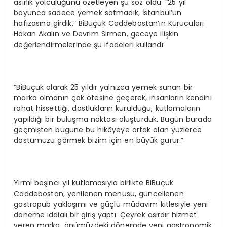
asırlık yolculuğunu özetleyen şu söz oldu: “25 yıl
boyunca sadece yemek satmadık, İstanbul’un
hafızasına girdik.” BiBuçuk Caddebostan’ın Kurucuları
Hakan Akalın ve Devrim Sirmen, geceye ilişkin
değerlendirmelerinde şu ifadeleri kullandı:
“BiBuçuk olarak 25 yıldır yalnızca yemek sunan bir
marka olmanın çok ötesine geçerek, insanların kendini
rahat hissettiği, dostlukların kurulduğu, kutlamaların
yapıldığı bir buluşma noktası oluşturduk. Bugün burada
geçmişten bugüne bu hikâyeye ortak olan yüzlerce
dostumuzu görmek bizim için en büyük gurur.”
Yirmi beşinci yıl kutlamasıyla birlikte BiBuçuk
Caddebostan, yenilenen menüsü, güncellenen
gastropub yaklaşımı ve güçlü müdavim kitlesiyle yeni
döneme iddialı bir giriş yaptı. Çeyrek asırdır hizmet
veren marka, önümüzdeki dönemde yeni gastronomik