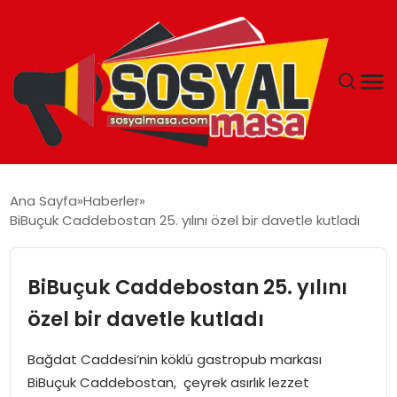
YAŞAM
Ana Sayfa
Haberler
BiBuçuk Caddebostan 25. yılını özel bir davetle kutladı
EKONOMI
GÜNCEL
BiBuçuk Caddebostan 25. yılını
özel bir davetle kutladı
TEKNOLOJI
Bağdat Caddesi’nin köklü gastropub markası
EĞITIM
BiBuçuk Caddebostan, çeyrek asırlık lezzet