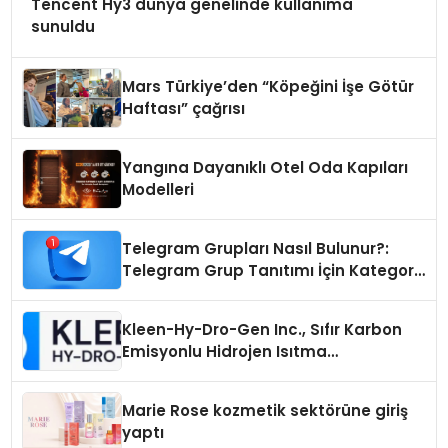
Tencent Hy3 dünya genelinde kullanıma
sunuldu
Mars Türkiye’den “Köpeğini İşe Götür
Haftası” çağrısı
Yangına Dayanıklı Otel Oda Kapıları
Modelleri
Telegram Grupları Nasıl Bulunur?:
Telegram Grup Tanıtımı İçin Kategori
Seçimi Neden Önemlidir?
Kleen-Hy-Dro-Gen Inc., Sıfır Karbon
Emisyonlu Hidrojen Isıtma
Teknolojisinde ISO ve TSSA
Düzenleyici Onaylarını Aldı
Marie Rose kozmetik sektörüne giriş
yaptı