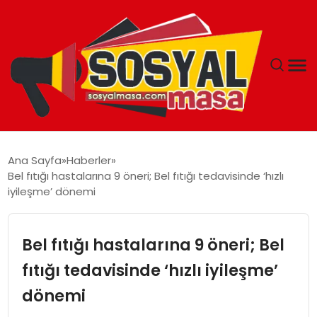
YAŞAM
Ana Sayfa
Haberler
Bel fıtığı hastalarına 9 öneri; Bel fıtığı tedavisinde ‘hızlı
EKONOMI
iyileşme’ dönemi
GÜNCEL
Bel fıtığı hastalarına 9 öneri; Bel
TEKNOLOJI
fıtığı tedavisinde ‘hızlı iyileşme’
dönemi
EĞITIM