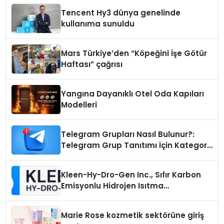
Tencent Hy3 dünya genelinde
kullanıma sunuldu
Mars Türkiye’den “Köpeğini İşe Götür
Haftası” çağrısı
Yangına Dayanıklı Otel Oda Kapıları
Modelleri
Telegram Grupları Nasıl Bulunur?:
Telegram Grup Tanıtımı İçin Kategori
Seçimi Neden Önemlidir?
Kleen-Hy-Dro-Gen Inc., Sıfır Karbon
Emisyonlu Hidrojen Isıtma
Teknolojisinde ISO ve TSSA
Düzenleyici Onaylarını Aldı
Marie Rose kozmetik sektörüne giriş