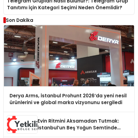
Telegram Grupları Nasıl Bulunur?: Telegram Grup
Tanıtımı İçin Kategori Seçimi Neden Önemlidir?
Son Dakika
Derya Arms, İstanbul Prohunt 2026’da yeni nesil
ürünlerini ve global marka vizyonunu sergiledi
Evin Ritmini Aksamadan Tutmak:
İstanbul’un Beş Yoğun Semtinde
Samimi Bir Teknik Servis Hikayesi