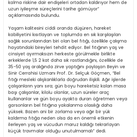
kalma riskine dair endişeleri ortadan kaldırıyor hem de
uzun iyileşme süreçlerini tarihe gömüyor”
açıklamasında bulundu.
Yaşam kalitesini ciddi oranda düşüren, hareket
kabiliyetini kısıtlayan ve toplumda en sık karşılaşılan
sağlık sorunlarından biri olan bel fıtığı, özellikle çalışma
hayatındaki bireyleri tehdit ediyor. Bel fıtığının yaş ve
cinsiyet ayırmaksızın herkeste görülmekle birlikte
erkeklerde 1,5 2 kat daha sık rastlandığını, özellikle de
35-50 yaş aralığında zirve yaptığını paylaşan Beyin ve
Sinir Cerrahisi Uzmanı Prof. Dr. Selçuk Göçmen, “Bel
fıtığı mesleki alışkanlıklarla doğrudan ilişkili. Ağır işlerde
çalışanların yanı sıra; gün boyu hareketsiz kalan masa
başı çalışanlar, kilolu olanlar, uzun süreler araç
kullananlar ve gün boyu ayakta duran öğretmen veya
garsonların bel fıtığına yakalanma olasılığı daha
yüksek. Bazen ani bir zorlama veya ağır bir yük
kaldırma fıtığa neden olsa da en önemli etkenin
ilerleyen yaş ve vücudun maruz kaldığı tekrarlayan
küçük travmalar olduğu unutulmamalı” dedi.