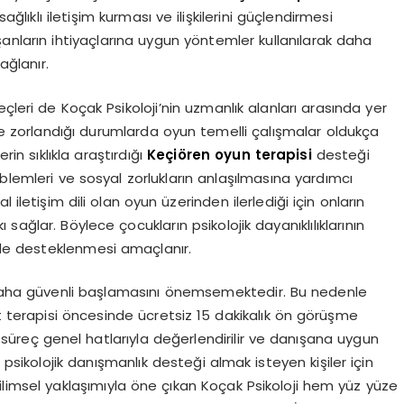
ağlıklı iletişim kurması ve ilişkilerini güçlendirmesi
nların ihtiyaçlarına uygun yöntemler kullanılarak daha
ağlanır.
çleri de Koçak Psikoloji’nin uzmanlık alanları arasında yer
te zorlandığı durumlarda oyun temelli çalışmalar oldukça
rin sıklıkla araştırdığı
Keçiören oyun terapisi
desteği
blemleri ve sosyal zorlukların anlaşılmasına yardımcı
iletişim dili olan oyun üzerinden ilerlediği için onların
ağlar. Böylece çocukların psikolojik dayanıklılıklarının
ilde desteklenmesi amaçlanır.
e daha güvenli başlamasını önemsemektedir. Bu nedenle
ft terapisi öncesinde ücretsiz 15 dakikalık ön görüşme
reç genel hatlarıyla değerlendirilir ve danışana uygun
psikolojik danışmanlık desteği almak isteyen kişiler için
ilimsel yaklaşımıyla öne çıkan Koçak Psikoloji hem yüz yüze