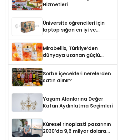
Hizmetleri
Üniversite öğrencileri için
laptop sığan en iyi ve
sağlam sırt çantası
markaları
Mirabellix, Türkiye’den
dünyaya uzanan güçlü
büyümesini sürdürüyor
Sorbe içecekleri nerelerden
satın alınır?
Yaşam Alanlarına Değer
Katan Aydınlatma Seçimleri
Küresel rinoplasti pazarının
2030’da 9,6 milyar dolara
ulaşması bekleniyor