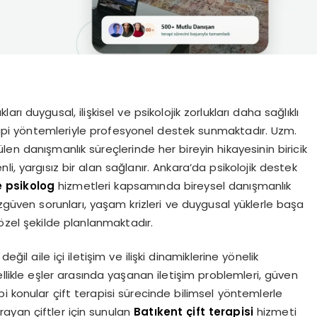
arı duygusal, ilişkisel ve psikolojik zorlukları daha sağlıklı
terapi yöntemleriyle profesyonel destek sunmaktadır. Uzm.
en danışmanlık süreçlerinde her bireyin hikayesinin biricik
i, yargısız bir alan sağlanır. Ankara’da psikolojik destek
 psikolog
hizmetleri kapsamında bireysel danışmanlık
özgüven sorunları, yaşam krizleri ve duygusal yüklerle başa
 özel şekilde planlanmaktadır.
ğil aile içi iletişim ve ilişki dinamiklerine yönelik
likle eşler arasında yaşanan iletişim problemleri, güven
i konular çift terapisi sürecinde bilimsel yöntemlerle
arayan çiftler için sunulan
Batıkent çift terapisi
hizmeti