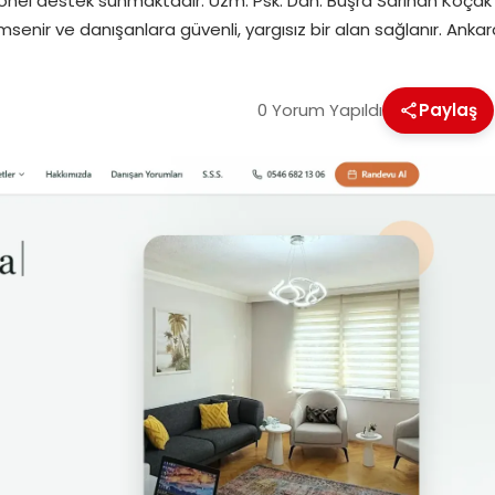
syonel destek sunmaktadır. Uzm. Psk. Dan. Büşra Sarıhan Koçak
imsenir ve danışanlara güvenli, yargısız bir alan sağlanır. Anka
0 Yorum Yapıldı
Paylaş