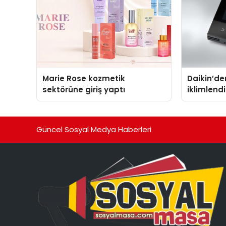
Marie Rose kozmetik
Daikin’den
sektörüne giriş yaptı
iklimlen
Madoka P
Güncel Sosyal Medya Haberleri