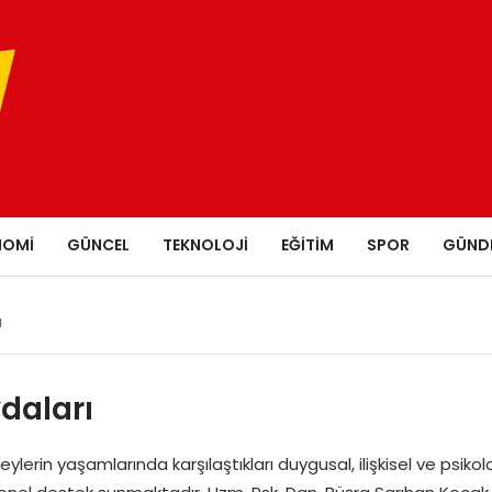
NOMI
GÜNCEL
TEKNOLOJI
EĞITIM
SPOR
GÜND
ı
ydaları
ylerin yaşamlarında karşılaştıkları duygusal, ilişkisel ve psikolo