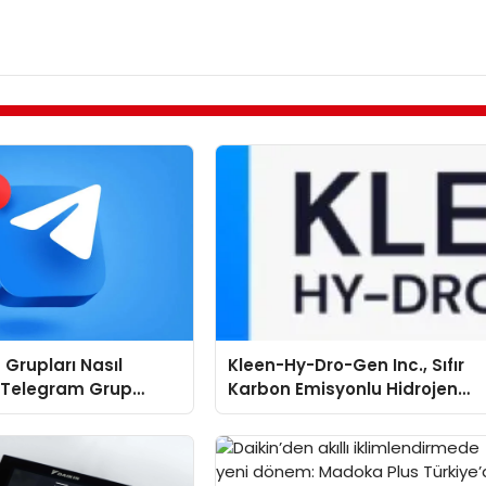
Grupları Nasıl
Kleen-Hy-Dro-Gen Inc., Sıfır
: Telegram Grup
Karbon Emisyonlu Hidrojen
İçin Kategori Seçimi
Isıtma Teknolojisinde ISO ve
emlidir?
TSSA Düzenleyici Onaylarını
Aldı