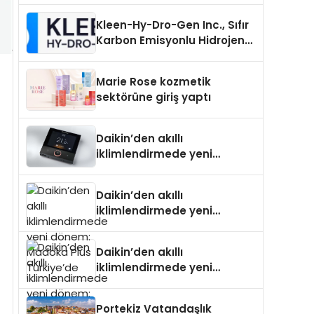
Neden Önemlidir?
Kleen-Hy-Dro-Gen Inc., Sıfır
Karbon Emisyonlu Hidrojen
Isıtma Teknolojisinde ISO ve
TSSA Düzenleyici Onaylarını
Marie Rose kozmetik
Aldı
sektörüne giriş yaptı
Daikin’den akıllı
iklimlendirmede yeni
dönem: Madoka Plus
Türkiye’de
Daikin’den akıllı
iklimlendirmede yeni
dönem: Madoka Plus
Türkiye’de
Daikin’den akıllı
iklimlendirmede yeni
dönem: Madoka Plus
Türkiye’de
Portekiz Vatandaşlık