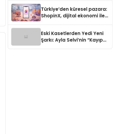
Türkiye’den küresel pazara:
ShopinX, dijital ekonomi ile
gerçek dünya alışverişini bir
araya getirmeyi hedefliyor
Eski Kasetlerden Yedi Yeni
Şarkı: Ayla Selvi’nin “Kayıp
Kasetler 1” Albümü 31
Temmuz’da Çıktı