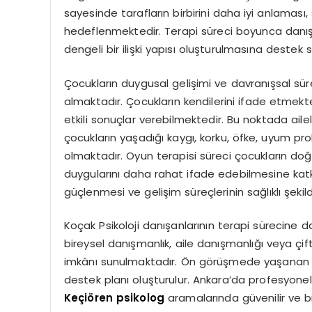
sayesinde tarafların birbirini daha iyi anlaması, s
hedeflenmektedir. Terapi süreci boyunca danışa
dengeli bir ilişki yapısı oluşturulmasına destek s
Çocukların duygusal gelişimi ve davranışsal süre
almaktadır. Çocukların kendilerini ifade etmek
etkili sonuçlar verebilmektedir. Bu noktada ailele
çocukların yaşadığı kaygı, korku, öfke, uyum pro
olmaktadır. Oyun terapisi süreci çocukların doğal 
duygularını daha rahat ifade edebilmesine katkı s
güçlenmesi ve gelişim süreçlerinin sağlıklı şek
Koçak Psikoloji danışanlarının terapi sürecin
bireysel danışmanlık, aile danışmanlığı veya çi
imkânı sunulmaktadır. Ön görüşmede yaşanan sü
destek planı oluşturulur. Ankara’da profesyonel 
Keçiören psikolog
aramalarında güvenilir ve b