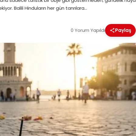
ltürünü sadece turistik bir obje gibi göstermeden; gündelik hayat
ekiyor. Balili Hinduların her gün tanrılara…
0 Yorum Yapıldı
Paylaş