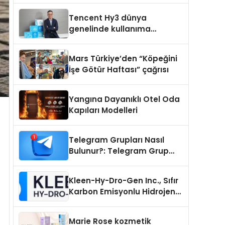
Teknik Servis Hikayesi
Tencent Hy3 dünya
genelinde kullanıma
sunuldu
Mars Türkiye’den “Köpeğini
İşe Götür Haftası” çağrısı
Yangına Dayanıklı Otel Oda
Kapıları Modelleri
Telegram Grupları Nasıl
Bulunur?: Telegram Grup
Tanıtımı İçin Kategori Seçimi
Neden Önemlidir?
Kleen-Hy-Dro-Gen Inc., Sıfır
Karbon Emisyonlu Hidrojen
Isıtma Teknolojisinde ISO ve
TSSA Düzenleyici Onaylarını
Marie Rose kozmetik
Aldı