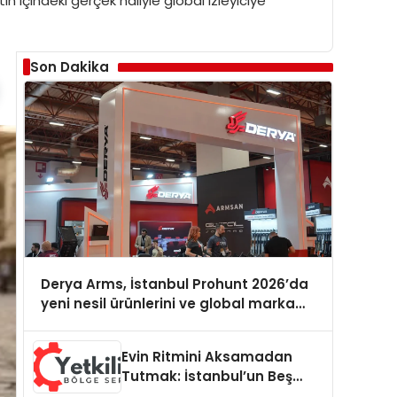
ın içindeki gerçek haliyle global izleyiciye
Son Dakika
Derya Arms, İstanbul Prohunt 2026’da
yeni nesil ürünlerini ve global marka
vizyonunu sergiledi
Evin Ritmini Aksamadan
Tutmak: İstanbul’un Beş
Yoğun Semtinde Samimi Bir