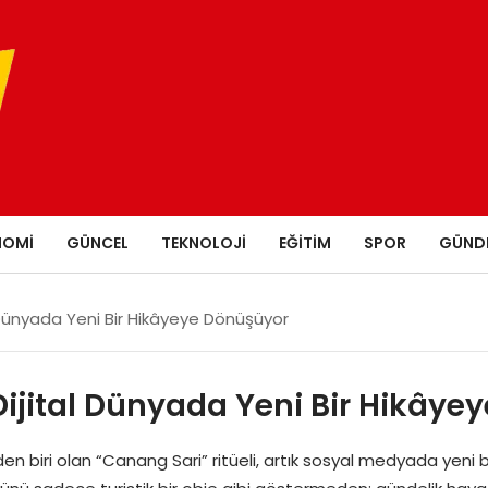
NOMI
GÜNCEL
TEKNOLOJI
EĞITIM
SPOR
GÜND
tal Dünyada Yeni Bir Hikâyeye Dönüşüyor
i Dijital Dünyada Yeni Bir Hikây
en biri olan “Canang Sari” ritüeli, artık sosyal medyada yeni b