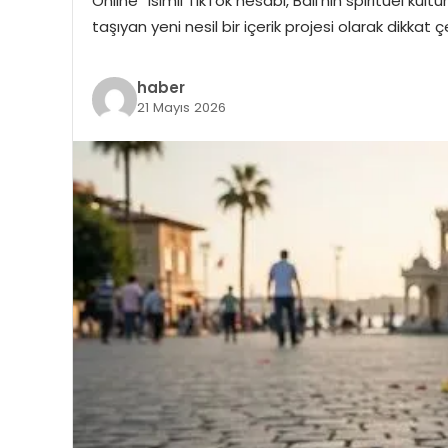
Online” isimli TikTok hesabı, Bali’nin spiritüel kü
taşıyan yeni nesil bir içerik projesi olarak dikkat ç
haber
21 Mayıs 2026