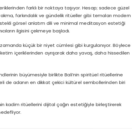
çeriklerinden farklı bir noktaya taşıyor. Hesap; sadece güzel
akma, farkındalık ve gündelik ritüeller gibi temaları modern
â destekli görsel anlatım dili ve minimal meditasyon estetiği
cıların ilgisini çekmeye başladı.
nı zamanda küçük bir niyet cümlesi gibi kurgulanıyor. Böylece
 tüketim içeriklerinden ayrışarak daha yavaş, daha hissedilen
erinin büyümesiyle birlikte Bali’nin spiritüel ritüellerine
üeli de adanın en dikkat çekici kültürel sembollerinden biri
kadim ritüellerini dijital çağın estetiğiyle birleştirerek
hedefliyor.