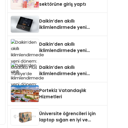
sektörüne giriş yaptı
Daikin’den akıllı
iklimlendirmede yeni
dönem: Madoka Plus
Türkiye’de
Daikin’den akıllı
iklimlendirmede yeni
dönem: Madoka Plus
Türkiye’de
Daikin’den akıllı
iklimlendirmede yeni
dönem: Madoka Plus
Türkiye’de
Portekiz Vatandaşlık
Hizmetleri
Üniversite öğrencileri için
laptop sığan en iyi ve
sağlam sırt çantası