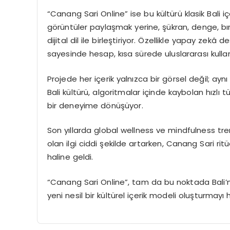
“Canang Sari Online” ise bu kültürü klasik Bali i
görüntüler paylaşmak yerine, şükran, denge, bır
dijital dil ile birleştiriyor. Özellikle yapay zek
sayesinde hesap, kısa sürede uluslararası kullanı
Projede her içerik yalnızca bir görsel değil; ay
Bali kültürü, algoritmalar içinde kaybolan hızlı
bir deneyime dönüşüyor.
Son yıllarda global wellness ve mindfulness trendl
olan ilgi ciddi şekilde artarken, Canang Sari rit
haline geldi.
“Canang Sari Online”, tam da bu noktada Bali’nin 
yeni nesil bir kültürel içerik modeli oluşturmayı 