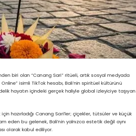
nden biri olan “Canang Sari” ritüeli, artık sosyal medyada
Online” isimli TikTok hesabı, Bali’nin spiritüel kültürünü
lik hayatın içindeki gerçek haliyle global izleyiciye taşıyan
için hazırladığı Canang Sari’ler; çiçekler, tütsüler ve küçük
am eden bu gelenek, Bali’nin yalnızca estetik değil aynı
ı olarak kabul ediliyor.