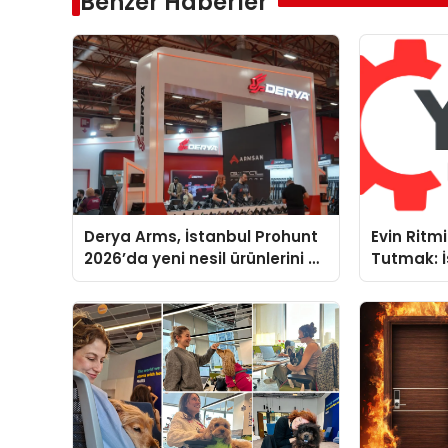
Benzer Haberler
Derya Arms, İstanbul Prohunt
Evin Rit
2026’da yeni nesil ürünlerini ve
Tutmak: İ
global marka vizyonunu
Yoğun Se
sergiledi
Teknik Se