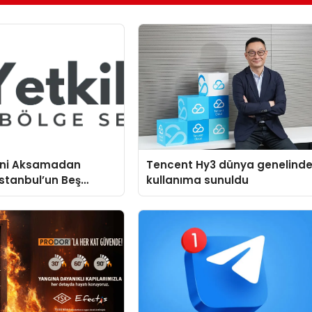
mini Aksamadan
Tencent Hy3 dünya genelind
stanbul’un Beş
kullanıma sunuldu
mtinde Samimi Bir
rvis Hikayesi