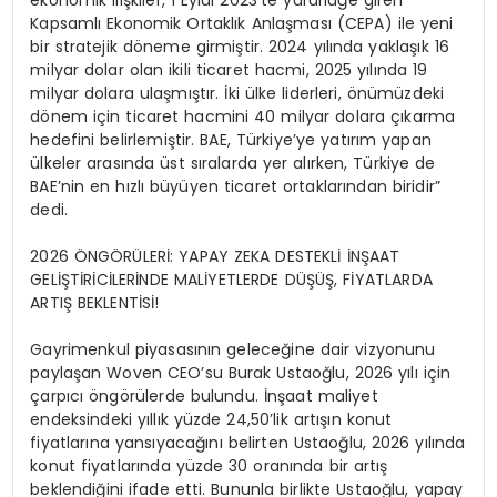
Kapsamlı Ekonomik Ortaklık Anlaşması (CEPA) ile yeni
bir stratejik döneme girmiştir. 2024 yılında yaklaşık 16
milyar dolar olan ikili ticaret hacmi, 2025 yılında 19
milyar dolara ulaşmıştır. İki ülke liderleri, önümüzdeki
dönem için ticaret hacmini 40 milyar dolara çıkarma
hedefini belirlemiştir. BAE, Türkiye’ye yatırım yapan
ülkeler arasında üst sıralarda yer alırken, Türkiye de
BAE’nin en hızlı büyüyen ticaret ortaklarından biridir”
dedi.
2026 ÖNGÖRÜLERİ: YAPAY
ZEKA
DESTEKLİ İNŞAAT
GELİŞTİRİCİLERİNDE MALİYETLERDE DÜŞÜŞ, FİYATLARDA
ARTIŞ BEKLENTİSİ!
Gayrimenkul piyasasının geleceğine dair vizyonunu
paylaşan
Woven
CEO’su Burak Ustaoğlu,
2026 yılı için
çarpıcı öngörülerde bulundu. İnşaat maliyet
endeksindeki yıllık yüzde 24,50’lik artışın konut
fiyatlarına yansıyacağını belirten Ustaoğlu, 2026 yılında
konut fiyatlarında yüzde 30 oranında bir artış
beklendiğini ifade etti. Bununla birlikte Ustaoğlu, yapay