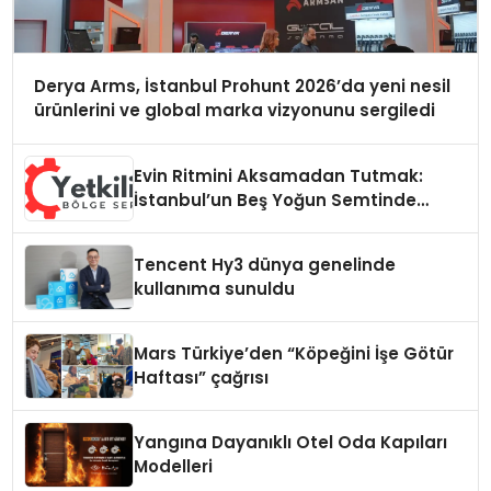
Derya Arms, İstanbul Prohunt 2026’da yeni nesil
ürünlerini ve global marka vizyonunu sergiledi
Evin Ritmini Aksamadan Tutmak:
İstanbul’un Beş Yoğun Semtinde
Samimi Bir Teknik Servis Hikayesi
Tencent Hy3 dünya genelinde
kullanıma sunuldu
Mars Türkiye’den “Köpeğini İşe Götür
Haftası” çağrısı
Yangına Dayanıklı Otel Oda Kapıları
Modelleri