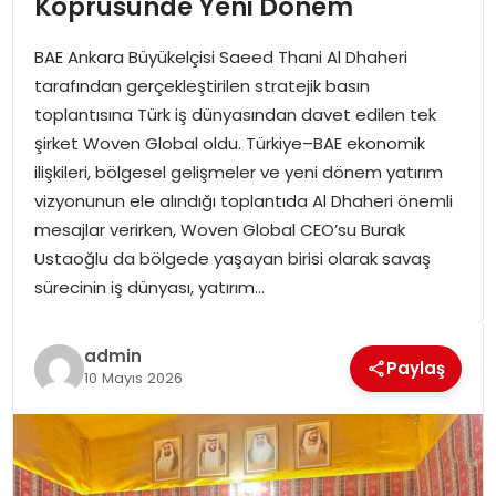
Köprüsünde Yeni Dönem
SPOR
BAE Ankara Büyükelçisi Saeed Thani Al Dhaheri
GÜNDEM
tarafından gerçekleştirilen stratejik basın
toplantısına Türk iş dünyasından davet edilen tek
MAGAZIN
şirket Woven Global oldu. Türkiye–BAE ekonomik
ilişkileri, bölgesel gelişmeler ve yeni dönem yatırım
vizyonunun ele alındığı toplantıda Al Dhaheri önemli
mesajlar verirken, Woven Global CEO’su Burak
Ustaoğlu da bölgede yaşayan birisi olarak savaş
sürecinin iş dünyası, yatırım…
admin
Paylaş
10 Mayıs 2026