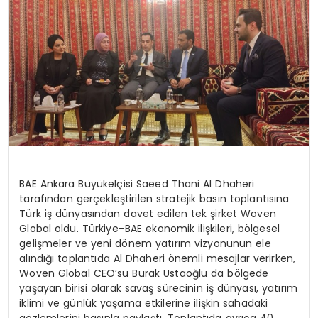
BAE Ankara Büyükelçisi
Saeed
Thani
Al
Dhaheri
tarafından gerçekleştirilen stratejik basın toplantısına
Türk iş dünyasından davet edilen tek şirket
Woven
Global oldu. Türkiye–BAE ekonomik ilişkileri, bölgesel
gelişmeler ve yeni dönem yatırım vizyonunun ele
alındığı toplantıda Al
Dhaheri
önemli mesajlar verirken,
Woven
Global CEO
’
su Burak Ustaoğlu da bölgede
yaşayan birisi olarak savaş sürecinin iş dünyası, yatırım
iklimi ve günlük yaşama etkilerine ilişkin sahadaki
gözlemlerini basınla paylaştı. Toplantıda ayrıca 40