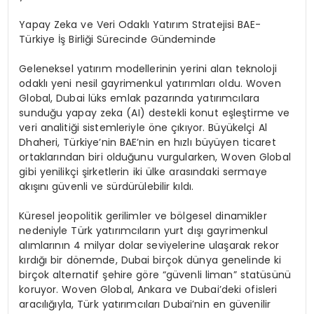
Yapay
Zeka
ve Veri Odaklı Yatırım Stratejisi BAE-
Türkiye İş Birliği Sürecinde Gündeminde
Geleneksel yatırım modellerinin yerini alan teknoloji
odaklı yeni nesil gayrimenkul yatırımları oldu.
Woven
Global, Dubai lüks emlak pazarında yatırımcılara
sunduğu yapay
zeka
(AI) destekli konut eşleştirme ve
veri analitiği sistemleriyle öne çıkıyor. Büyükelçi Al
Dhaheri
, Türkiye’nin BAE’nin en hızlı büyüyen ticaret
ortaklarından biri olduğunu vurgularken,
Woven
Global
gibi yenilikçi şirketlerin iki ülke arasındaki sermaye
akışını güvenli ve sürdürülebilir kıldı.
Küresel jeopolitik gerilimler ve bölgesel dinamikler
nedeniyle Türk yatırımcıların yurt dışı gayrimenkul
alımlarının 4 milyar dolar seviyelerine ulaşarak rekor
kırdığı bir dönemde, Dubai birçok dünya genelinde ki
birçok alternatif
şehire
göre “güvenli liman” statüsünü
koruyor.
Woven
Global, Ankara ve Dubai’deki ofisleri
aracılığıyla, Türk yatırımcıları Dubai’nin en güvenilir