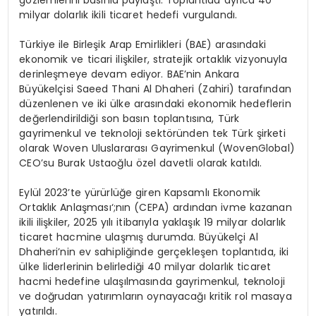
milyar dolarlık ikili ticaret hedefi vurgulandı.
Türkiye ile Birleşik Arap Emirlikleri (BAE) arasındaki
ekonomik ve ticari ilişkiler, stratejik ortaklık vizyonuyla
derinleşmeye devam ediyor. BAE’nin Ankara
Büyükelçisi
Saeed
Thani
Al
Dhaheri
(Zahiri) tarafından
düzenlenen ve iki ülke arasındaki ekonomik hedeflerin
değerlendirildiği son basın toplantısına, Türk
gayrimenkul ve teknoloji sektöründen tek Türk şirketi
olarak
Woven
Uluslararası Gayrimenkul (
Woven
Global)
CEO’su Burak Ustaoğlu özel davetli olarak katıldı.
Eylül 2023’te yürürlüğe giren Kapsamlı Ekonomik
Ortaklık Anlaşması
‘;
nın
(CEPA) ardından ivme kazanan
ikili ilişkiler, 2025 yılı itibarıyla yaklaşık 19 milyar dolarlık
ticaret hacmine ulaşmış durumda. Büyükelçi Al
Dhaheri’nin
ev sahipliğinde gerçekleşen toplantıda, iki
ülke liderlerinin belirlediği 40 milyar dolarlık ticaret
hacmi hedefine ulaşılmasında gayrimenkul, teknoloji
ve doğrudan yatırımların oynayacağı kritik rol masaya
yatırıldı.