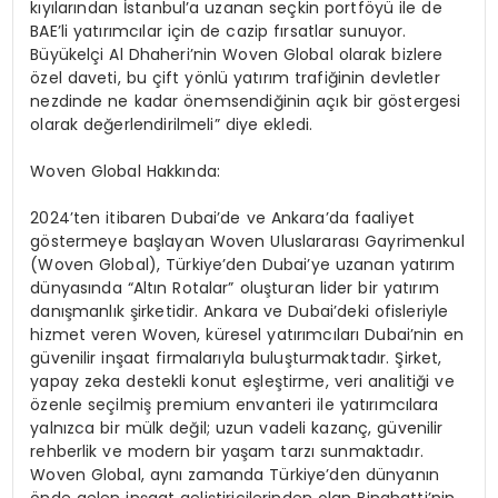
kıyılarından İstanbul’a uzanan seçkin portföyü ile de
BAE’li
yatırımcılar için de cazip fırsatlar sunuyor.
Büyükelçi Al
Dhaheri’nin
Woven
Global olarak bizlere
özel daveti, bu çift yönlü yatırım trafiğinin devletler
nezdinde ne kadar önemsendiğinin açık bir göstergesi
olarak değerlendirilmeli” diye ekledi.
Woven
Global Hakkında:
2024’ten itibaren Dubai’de ve Ankara’da faaliyet
göstermeye başlayan
Woven
Uluslararası Gayrimenkul
(
Woven
Global), Türkiye’den Dubai’ye uzanan yatırım
dünyasında “Altın Rotalar” oluşturan lider bir yatırım
danışmanlık şirketidir. Ankara ve Dubai’deki ofisleriyle
hizmet veren
Woven
, küresel yatırımcıları Dubai’nin en
güvenilir inşaat firmalarıyla buluşturmaktadır. Şirket,
yapay
zeka
destekli konut eşleştirme, veri analitiği ve
özenle seçilmiş premium envanteri ile yatırımcılara
yalnızca bir mülk değil; uzun vadeli kazanç, güvenilir
rehberlik ve
modern bir yaşam tarzı sunmaktadır.
Woven
Global, aynı zamanda Türkiye’den dünyanın
önde gelen inşaat geliştiricilerinden olan
Binghatti’nin