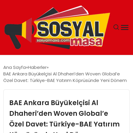
YAŞAM
Ana Sayfa
Haberler
BAE Ankara Büyükelçisi Al Dhaheri’den Woven Global’e
EKONOMI
Özel Davet: Türkiye-BAE Yatırım Köprüsünde Yeni Dönem
GÜNCEL
BAE Ankara Büyükelçisi Al
TEKNOLOJI
Dhaheri’den Woven Global’e
Özel Davet: Türkiye-BAE Yatırım
EĞITIM