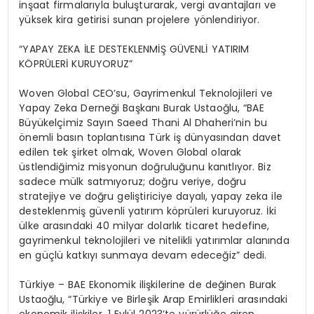
inşaat firmalarıyla buluşturarak, vergi avantajları ve
yüksek kira getirisi sunan projelere yönlendiriyor.
“
YAPAY ZEKA İLE DESTEKLENMİŞ GÜVENLİ YATIRIM
KÖPRÜLERİ KURUYORUZ”
Woven
Global CEO’su, Gayrimenkul Teknolojileri ve
Yapay
Zeka
Derneği Başkanı Burak Ustaoğlu,
“
BAE
Büyükelçimiz Sayın
Saeed
Thani
Al
Dhaheri’nin
bu
önemli basın toplantısına Türk iş dünyasından davet
edilen tek şirket olmak,
Woven
Global olarak
üstlendiğimiz misyonun doğruluğunu kanıtlıyor. Biz
sadece mülk satmıyoruz; doğru veriye, doğru
stratejiye
ve doğru geliştiriciye dayalı, yapay
zeka
ile
desteklenmiş güvenli yatırım köprüleri kuruyoruz. İki
ülke arasındaki 40 milyar dolarlık ticaret hedefine,
gayrimenkul teknolojileri ve nitelikli yatırımlar alanında
en güçlü katkıyı sunmaya devam edeceğiz” dedi.
Türkiye –
BAE Ekonomik ilişkilerine de değinen Burak
Ustaoğlu,
“
Türkiye ve Birleşik Arap Emirlikleri arasındaki
ekonomik ilişkiler, 1 Eylül 2023’te yürürlüğe giren