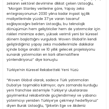
zekanın sektörel devrimine dikkat çeken
Ustaoğlu,
“
Morgan
Stanley
verilerine göre, Yapay zeka
entegrasyonunun 2030 yılına kadar inşaat işçilik
maliyetlerinde yüzde 37’ye varan tasarruf
sağlayacağını belirten Ustaoğlu, bu teknolojik
dönüşümün hem geliştiriciler hem de yatırımcılar için
riskleri minimize eden, yüksek verimli yeni bir küresel
dönem başlattığını vurguladı.
Woven
Global’in kendi
geliştirdiğimiz yapay
zeka
modellerimizle dakikalar
içinde bölge analizi ve 10 yıllık gelecek projeksiyonu
sunarak yatırımcıları en karlı alternatiflere
yönlendiriyoruz” diye konuştu.
Türkiye’nin Küresel Rekabetteki Yeni Yüzü
“
Woven
Global olarak, sadece Türk yatırımcıları
Dubai’ye taşımakla kalmıyor, aynı zamanda kurduğu
yeni
franchise
sistemiyle Türkiye’yi uluslararası
gayrimenkul rekabetinde güçlendirmeyi ve yabancı
yatırımcıyı yeniden Türkiye’ye çekmeyi hedefliyoruz”
diyen Burak Ustaoğlu, “Şirketin Ege ve Akdeniz