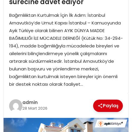
sürecine davet ediyor
SPOR
Bağımlılıktan Kurtulmak İçin İlk Adım: İstanbul
GÜNDEM
Arnavutköy’de Umut Kapısı İstanbul – Kamuoyunda
Ayık Türkiye olarak bilinen AYIK DÜNYA MADDE
MAGAZIN
BAĞIMLILIĞI İLE MÜCADELE DERNEĞİ (Kütük No: 34-294-
194), madde bağımlılığıyla mücadelede bireyleri ve
ailelerini bilinçlendirmeye yönelik çalışmalarını
artırarak sürdürmektedir. İstanbul Arnavutköy’de
bulunan başvuru ve yönlendirme merkezi,
bağımlılıktan kurtulmak isteyen bireyler için önemli
bir destek noktası olarak faaliyet…
admin
Paylaş
28 Mart 2026