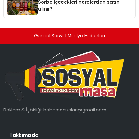
Sorbe içecekleri nerelerden satın
alınır?
Güncel Sosyal Medya Haberleri
Reklam & İşbirliği:
habersonuclari@gmail.com
Hakkımızda