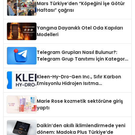
Mars Türkiye’den “Köpeğini İşe Götür
Haftası” çağrısı
Yangına Dayanıklı Otel Oda Kapıları
Modelleri
Telegram Grupları Nasıl Bulunur?:
Telegram Grup Tanıtımı İçin Kategori
Seçimi Neden Önemlidir?
Kleen-Hy-Dro-Gen Inc., Sıfır Karbon
Emisyonlu Hidrojen Isıtma
Teknolojisinde ISO ve TSSA
Düzenleyici Onaylarını Aldı
Marie Rose kozmetik sektörüne giriş
yaptı
Daikin’den akıllı iklimlendirmede yeni
dönem: Madoka Plus Türkiye’de