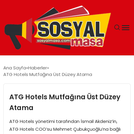
YAŞAM
Ana Sayfa
Haberler
ATG Hotels Mutfağına Üst Düzey Atama
EKONOMI
GÜNCEL
ATG Hotels Mutfağına Üst Düzey
Atama
TEKNOLOJI
ATG Hotels yönetimi tarafından İsmail Akdeniz’in,
EĞITIM
ATG Hotels COO’su Mehmet Çubukçuoğlu’na bağlı