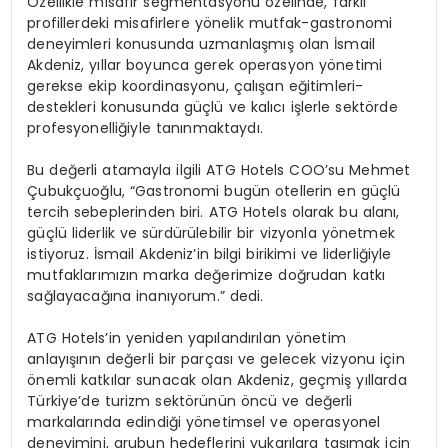
Özellikle misafir segmentasyonu özelinde
,
farklı
profillerdeki
misafirlere yönelik mutfak-gastronomi
deneyimleri konusunda uzmanlaşmış olan İsmail
Akdeniz, yıllar boyunca gerek operasyon yönetimi
gerekse ekip koordinasyonu, çalışan eğitimleri-
destekleri konusunda güçlü ve kalıcı işlerle sektörde
profesyonelliğiyle
tanınmaktaydı.
Bu değerli atamayla ilgili ATG
Hotels
COO’su
Mehmet
Çubukçuoğlu, “Gastronomi bugün otellerin en güçlü
tercih sebeplerinden biri. ATG
Hotels
olarak bu alanı,
güçlü liderlik ve sürdürülebilir bir vizyonla yönetmek
istiyoruz. İsmail Akdeniz’in bilgi birikimi ve liderliğiyle
mutfaklarımızın marka değerimize doğrudan katkı
sağlayacağına inanıyorum.” dedi.
ATG
Hotels’in
yeniden yapılandırılan yönetim
anlayışının değerli bir parçası ve gelecek vizyonu için
önemli katkılar sunacak olan Akdeniz, geçmiş yıllarda
Türkiye’de turizm sektörünün öncü ve değerli
markalarında edindiği yönetimsel ve operasyonel
deneyimi
ni
, grubun hedeflerini yukarılara
taşımak için