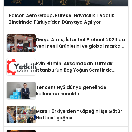
Falcon Aero Group, Küresel Havacılık Tedarik
Zincirinde Türkiye’den Dünyaya Açılıyor
Derya Arms, İstanbul Prohunt 2026’da
yeni nesil ürünlerini ve global marka
vizyonunu sergiledi
Evin Ritmini Aksamadan Tutmak:
İstanbul’un Beş Yoğun Semtinde
Samimi Bir Teknik Servis Hikayesi
Tencent Hy3 dünya genelinde
kullanıma sunuldu
Mars Türkiye’den “Köpeğini İşe Götür
Haftası” çağrısı