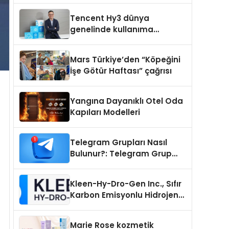
Teknik Servis Hikayesi
Tencent Hy3 dünya
genelinde kullanıma
sunuldu
Mars Türkiye’den “Köpeğini
İşe Götür Haftası” çağrısı
Yangına Dayanıklı Otel Oda
Kapıları Modelleri
Telegram Grupları Nasıl
Bulunur?: Telegram Grup
Tanıtımı İçin Kategori Seçimi
Neden Önemlidir?
Kleen-Hy-Dro-Gen Inc., Sıfır
Karbon Emisyonlu Hidrojen
Isıtma Teknolojisinde ISO ve
TSSA Düzenleyici Onaylarını
Marie Rose kozmetik
Aldı