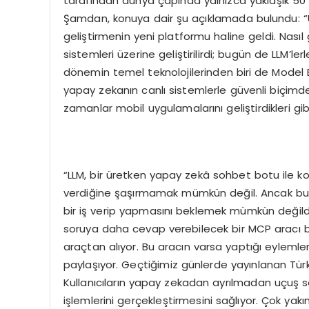
tarafından dünya çapında yalnızca yaklaşık 50
Şamdan, konuya dair şu açıklamada bulundu: “Ür
geliştirmenin yeni platformu haline geldi. Nas
sistemleri üzerine geliştirilirdi; bugün de LLM’l
dönemin temel teknolojilerinden biri de Model
yapay zekanın canlı sistemlerle güvenli biçimde 
zamanlar mobil uygulamalarını geliştirdikleri gibi
“LLM, bir üretken yapay zekâ sohbet botu ile ko
verdiğine şaşırmamak mümkün değil. Ancak bu 
bir iş verip yapmasını beklemek mümkün değildi
soruya daha cevap verebilecek bir MCP aracı b
araçtan alıyor. Bu aracın varsa yaptığı eylemle
paylaşıyor. Geçtiğimiz günlerde yayınlanan Türk
Kullanıcıların yapay zekadan ayrılmadan uçuş s
işlemlerini gerçekleştirmesini sağlıyor. Çok ya