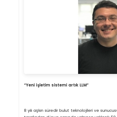
“Yeni i
şletim sistemi art
ı
k LLM
”
8 yılı aşkın süredir bulut teknolojileri ve sun