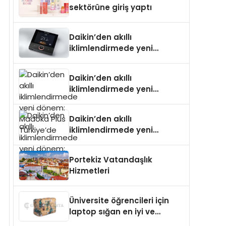
sektörüne giriş yaptı
Daikin’den akıllı
iklimlendirmede yeni
dönem: Madoka Plus
Türkiye’de
Daikin’den akıllı
iklimlendirmede yeni
dönem: Madoka Plus
Türkiye’de
Daikin’den akıllı
iklimlendirmede yeni
dönem: Madoka Plus
Türkiye’de
Portekiz Vatandaşlık
Hizmetleri
Üniversite öğrencileri için
laptop sığan en iyi ve
sağlam sırt çantası