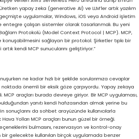
 kişiye verilen AWS Serverless Hero unvanına sahip Emrah
etken yapay zeka (generative AI) ve LLM’ler artık yazılım
ıl geçmişte uygulamalar, Windows, iOS veya Android işletim
erle entegre çalışan sistemler olarak tasarlanmalı. Bu yeni
 Bağlam Protokolü (Model Context Protocol | MCP). MCP,
konuşabilmesini sağlayan bir protokol. Şirketler tıpkı bir
 artık kendi MCP sunucularını geliştiriyor.”
nuşurken ne kadar hızlı bir şekilde sorularımıza cevaplar
noktada önemli bir eksik göze çarpıyordu. Yapay zekaya
. MCP araçları burada devreye giriyor. Bir MCP uygulaması,
ulduğundan yanıtı kendi hafızasından almak yerine bu
rin sonuçlarını da sohbet arayüzünde kullanıcılarla
 Hava Yolları MCP araçları bunun güzel bir örneği.
eçeneklerini bulmasını, rezervasyon ve kontrol-onay
kın bir gelecekte kullanılan birçok uygulamada benzer