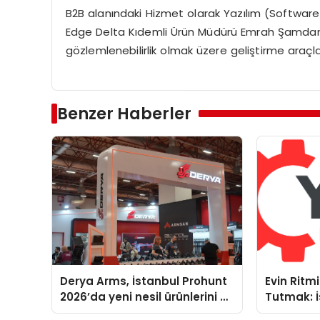
B2B alanındaki Hizmet olarak Yazılım (Softwar
Edge Delta Kıdemli Ürün Müdürü Emrah Şamdan, öz
gözlemlenebilirlik olmak üzere geliştirme araçlar
Benzer Haberler
Derya Arms, İstanbul Prohunt
Evin Rit
2026’da yeni nesil ürünlerini ve
Tutmak: İ
global marka vizyonunu
Yoğun Se