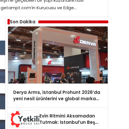
ileşime geçebilen bir yapı kazandırılması
ınan getampt.com’in Kurucusu ve Edge…
Son Dakika
Derya Arms, İstanbul Prohunt 2026’da
yeni nesil ürünlerini ve global marka
vizyonunu sergiledi
Evin Ritmini Aksamadan
Tutmak: İstanbul’un Beş
Yoğun Semtinde Samimi Bir