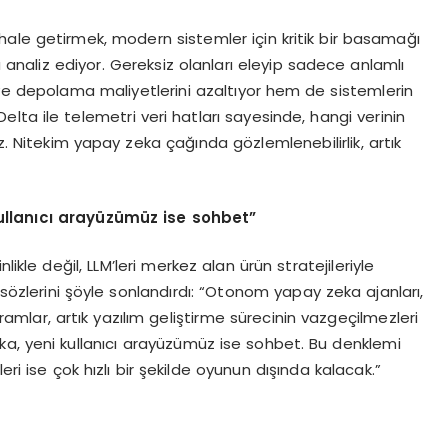
ale getirmek, modern sistemler için kritik bir basamağı
a analiz ediyor. Gereksiz olanları eleyip sadece anlamlı
i ve depolama maliyetlerini azaltıyor hem de sistemlerin
Delta ile telemetri veri hatları sayesinde, hangi verinin
. Nitekim yapay zeka çağında gözlemlenebilirlik, artık
ullanıcı arayüzümüz ise sohbet”
ikle değil, LLM’leri merkez alan ürün stratejileriyle
sözlerini şöyle sonlandırdı: “Otonom yapay zeka ajanları,
amlar, artık yazılım geliştirme sürecinin vazgeçilmezleri
eka, yeni kullanıcı arayüzümüz ise sohbet. Bu denklemi
eri ise çok hızlı bir şekilde oyunun dışında kalacak.”