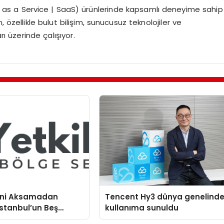
e as a Service | SaaS) ürünlerinde kapsamlı deneyime sahip
ellikle bulut bilişim, sunucusuz teknolojiler ve
ı üzerinde çalışıyor.
mini Aksamadan
Tencent Hy3 dünya genelind
stanbul’un Beş
kullanıma sunuldu
mtinde Samimi Bir