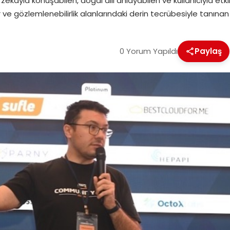
zekayla konuşabilen, doğal dili anlayabilen ve kullanıcıyla etk
ler ve gözlemlenebilirlik alanlarındaki derin tecrübesiyle tan
0 Yorum Yapıldı
Paylaş