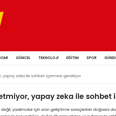
NOMI
GÜNCEL
TEKNOLOJI
EĞITIM
SPOR
GÜND
or, yapay zeka ile sohbet içermesi gerekiyor
yetmiyor, yapay zeka ile sohbet 
ğil, yazılımcılar için ürün geliştirme süreçlerinin doğasını da