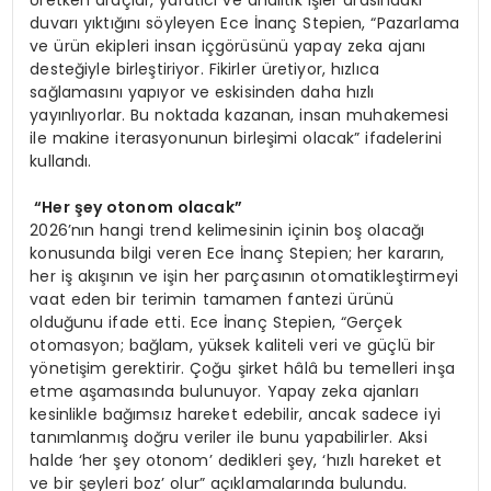
Üretken araçlar, yaratıcı ve analitik işler arasındaki
duvarı yıktığını söyleyen Ece İnanç Stepien, “Pazarlama
ve ürün ekipleri insan içgörüsünü yapay zeka ajanı
desteğiyle birleştiriyor. Fikirler üretiyor, hızlıca
sağlamasını yapıyor ve eskisinden daha hızlı
yayınlıyorlar. Bu noktada kazanan, insan muhakemesi
ile makine iterasyonunun birleşimi olacak” ifadelerini
kullandı.
“Her şey otonom olacak”
2026’nın hangi trend kelimesinin içinin boş olacağı
konusunda bilgi veren Ece İnanç Stepien; her kararın,
her iş akışının ve işin her parçasının otomatikleştirmeyi
vaat eden bir terimin tamamen fantezi ürünü
olduğunu ifade etti. Ece İnanç Stepien, “Gerçek
otomasyon; bağlam, yüksek kaliteli veri ve güçlü bir
yönetişim gerektirir. Çoğu şirket hâlâ bu temelleri inşa
etme aşamasında bulunuyor. Yapay zeka ajanları
kesinlikle bağımsız hareket edebilir, ancak sadece iyi
tanımlanmış doğru veriler ile bunu yapabilirler. Aksi
halde ‘her şey otonom’ dedikleri şey, ‘hızlı hareket et
ve bir şeyleri boz’ olur” açıklamalarında bulundu.