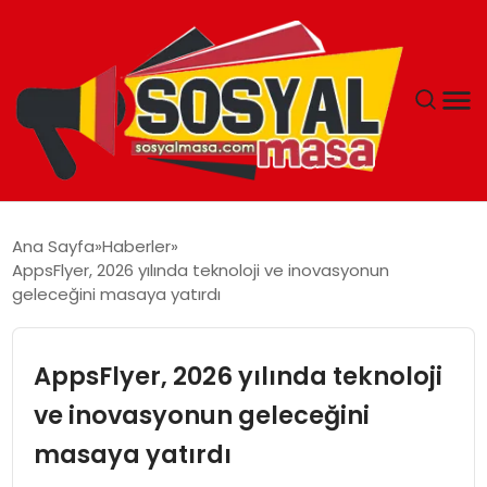
YAŞAM
Ana Sayfa
Haberler
AppsFlyer, 2026 yılında teknoloji ve inovasyonun
EKONOMI
geleceğini masaya yatırdı
GÜNCEL
AppsFlyer, 2026 yılında teknoloji
TEKNOLOJI
ve inovasyonun geleceğini
masaya yatırdı
EĞITIM