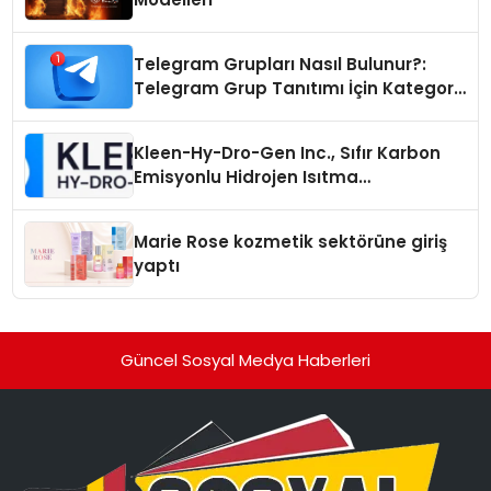
Telegram Grupları Nasıl Bulunur?:
Telegram Grup Tanıtımı İçin Kategori
Seçimi Neden Önemlidir?
Kleen-Hy-Dro-Gen Inc., Sıfır Karbon
Emisyonlu Hidrojen Isıtma
Teknolojisinde ISO ve TSSA
Düzenleyici Onaylarını Aldı
Marie Rose kozmetik sektörüne giriş
yaptı
Güncel Sosyal Medya Haberleri