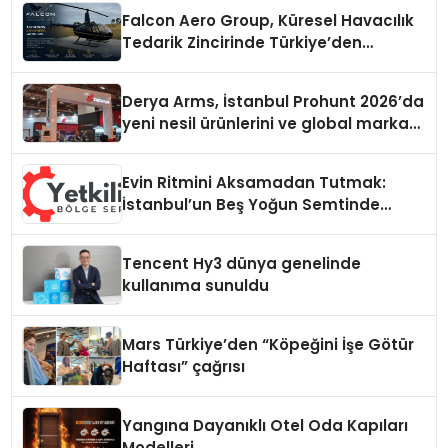
Falcon Aero Group, Küresel Havacılık
Tedarik Zincirinde Türkiye’den
Dünyaya Açılıyor
Derya Arms, İstanbul Prohunt 2026’da
yeni nesil ürünlerini ve global marka
vizyonunu sergiledi
Evin Ritmini Aksamadan Tutmak:
İstanbul’un Beş Yoğun Semtinde
Samimi Bir Teknik Servis Hikayesi
Tencent Hy3 dünya genelinde
kullanıma sunuldu
Mars Türkiye’den “Köpeğini İşe Götür
Haftası” çağrısı
Yangına Dayanıklı Otel Oda Kapıları
Modelleri