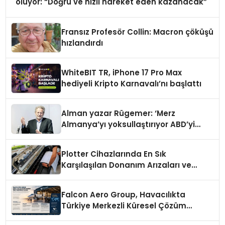
oluyor: “Doğru ve hızlı hareket eden kazanacak”
Fransız Profesör Collin: Macron çöküşü
hızlandırdı
WhiteBIT TR, iPhone 17 Pro Max
hediyeli Kripto Karnavalı’nı başlattı
Alman yazar Rügemer: ‘Merz
Almanya’yı yoksullaştırıyor ABD’yi
zenginleştiriyor’
Plotter Cihazlarında En Sık
Karşılaşılan Donanım Arızaları ve
Çözüm Yolları
Falcon Aero Group, Havacılıkta
Türkiye Merkezli Küresel Çözüm
Ortağı Olma Yolunda İlerliyor