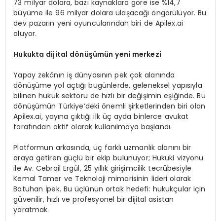
73 milyar dolara, bazı kaynaklara göre ise %14,7
büyüme ile 96 milyar dolara ulaşacağı öngörülüyor. Bu
dev pazarın yeni oyuncularından biri de Apilex.ai
oluyor.
Hukukta dijital d
ö
nüşümün yeni merkezi
Yapay zekânın iş dünyasının pek çok alanında
dönüşüme yol açtığı bugünlerde, geleneksel yapısıyla
bilinen hukuk sektörü de hızlı bir değişimin eşiğinde. Bu
dönüşümün Türkiye’deki önemli şirketlerinden biri olan
Apilex.ai, yayına çıktığı ilk üç ayda binlerce avukat
tarafından aktif olarak kullanılmaya başlandı.
Platformun arkasında, üç farklı uzmanlık alanını bir
araya getiren güçlü bir ekip bulunuyor; Hukuki vizyonu
ile Av. Cebrail Ergül, 25 yıllık girişimcilik tecrübesiyle
Kemal Tamer ve Teknoloji mimarisinin lideri olarak
Batuhan İpek. Bu üçlünün ortak hedefi: hukukçular için
güvenilir, hızlı ve profesyonel bir dijital asistan
yaratmak.