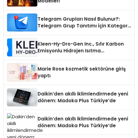
Modelleri
Telegram Grupları Nasıl Bulunur?:
Telegram Grup Tanıtımı İçin Kategori
Seçimi Neden Önemlidir?
Kleen-Hy-Dro-Gen Inc., Sıfır Karbon
Emisyonlu Hidrojen Isıtma
Teknolojisinde ISO ve TSSA
Düzenleyici Onaylarını Aldı
Marie Rose kozmetik sektörüne giriş
yaptı
Daikin’den akıllı iklimlendirmede yeni
dönem: Madoka Plus Türkiye’de
Daikin’den akıllı iklimlendirmede yeni
dönem: Madoka Plus Türkiye’de