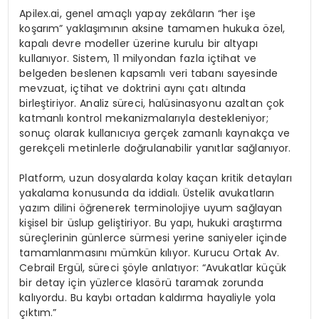
Apilex.ai, genel amaçlı yapay zekâların “her işe
koşarım” yaklaşımının aksine tamamen hukuka özel,
kapalı devre modeller üzerine kurulu bir altyapı
kullanıyor. Sistem, 11 milyondan fazla içtihat ve
belgeden beslenen kapsamlı veri tabanı sayesinde
mevzuat, içtihat ve doktrini aynı çatı altında
birleştiriyor. Analiz süreci, halüsinasyonu azaltan çok
katmanlı kontrol mekanizmalarıyla destekleniyor;
sonuç olarak kullanıcıya gerçek zamanlı kaynakça ve
gerekçeli metinlerle doğrulanabilir yanıtlar sağlanıyor.
Platform, uzun dosyalarda kolay kaçan kritik detayları
yakalama konusunda da iddialı. Üstelik avukatların
yazım dilini öğrenerek terminolojiye uyum sağlayan
kişisel bir üslup geliştiriyor. Bu yapı, hukuki araştırma
süreçlerinin günlerce sürmesi yerine saniyeler içinde
tamamlanmasını mümkün kılıyor. Kurucu Ortak Av.
Cebrail Ergül, süreci şöyle anlatıyor: “Avukatlar küçük
bir detay için yüzlerce klasörü taramak zorunda
kalıyordu. Bu kaybı ortadan kaldırma hayaliyle yola
çıktım.”