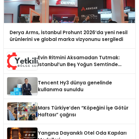
Derya Arms, İstanbul Prohunt 2026’da yeni nesil
ürünlerini ve global marka vizyonunu sergiledi
Evin Ritmini Aksamadan Tutmak:
İstanbul’un Beş Yoğun Semtinde
Samimi Bir Teknik Servis Hikayesi
Tencent Hy3 dünya genelinde
kullanıma sunuldu
Mars Türkiye’den “Köpeğini İşe Götür
Haftası” çağrısı
Yangına Dayanıklı Otel Oda Kapıları