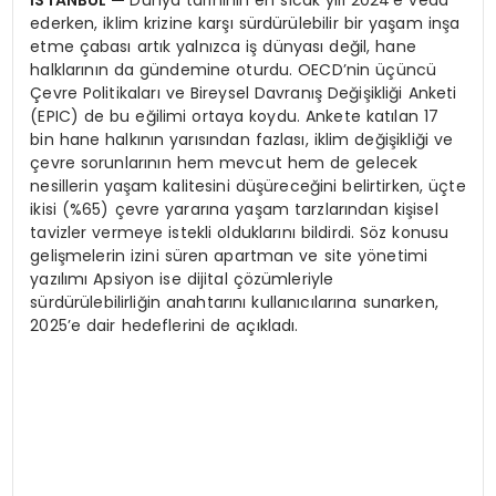
İSTANBUL
—
Dünya tarihinin en sıcak yılı 2024’e veda
ederken, iklim krizine karşı sürdürülebilir bir yaşam inşa
etme çabası artık yalnızca iş dünyası değil, hane
halklarının da gündemine oturdu. OECD’nin üçüncü
Çevre Politikaları ve Bireysel Davranış Değişikliği Anketi
(EPIC) de bu eğilimi ortaya koydu. Ankete katılan 17
bin hane halkının yarısından fazlası, iklim değişikliği ve
çevre sorunlarının hem mevcut hem de gelecek
nesillerin yaşam kalitesini düşüreceğini belirtirken, üçte
ikisi (%65) çevre yararına yaşam tarzlarından kişisel
tavizler vermeye istekli olduklarını bildirdi. Söz konusu
gelişmelerin izini süren apartman ve site yönetimi
yazılımı Apsiyon ise dijital çözümleriyle
sürdürülebilirliğin anahtarını kullanıcılarına sunarken,
2025’e dair hedeflerini de açıkladı.