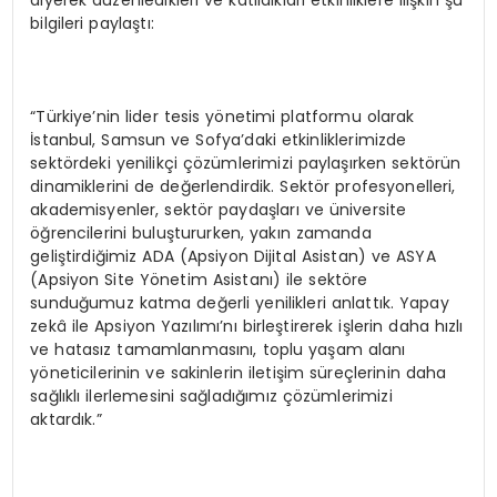
diyerek düzenledikleri ve katıldıkları etkinliklere ilişkin şu
bilgileri paylaştı:
“Türkiye’nin lider tesis yönetimi platformu olarak
İstanbul, Samsun ve Sofya’daki etkinliklerimizde
sektördeki yenilikçi çözümlerimizi paylaşırken sektörün
dinamiklerini de değerlendirdik. Sektör profesyonelleri,
akademisyenler, sektör paydaşları ve üniversite
öğrencilerini buluştururken, yakın zamanda
geliştirdiğimiz ADA (Apsiyon Dijital Asistan) ve ASYA
(Apsiyon Site Yönetim Asistanı) ile sektöre
sunduğumuz katma değerli yenilikleri anlattık. Yapay
zekâ ile Apsiyon Yazılımı’nı birleştirerek işlerin daha hızlı
ve hatasız tamamlanmasını, toplu yaşam alanı
yöneticilerinin ve sakinlerin iletişim süreçlerinin daha
sağlıklı ilerlemesini sağladığımız çözümlerimizi
aktardık.”