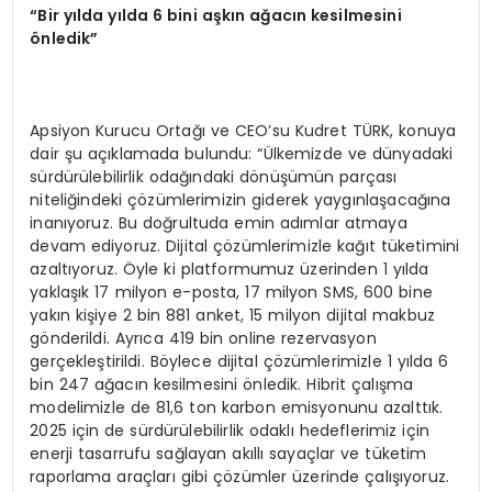
“Bir yılda yılda 6 bini aşkın ağacın kesilmesini
önledik”
Apsiyon Kurucu Ortağı ve CEO’su Kudret TÜRK, konuya
dair şu açıklamada bulundu: “Ülkemizde ve dünyadaki
sürdürülebilirlik odağındaki dönüşümün parçası
niteliğindeki çözümlerimizin giderek yaygınlaşacağına
inanıyoruz. Bu doğrultuda emin adımlar atmaya
devam ediyoruz. Dijital çözümlerimizle kağıt tüketimini
azaltıyoruz. Öyle ki platformumuz üzerinden 1 yılda
yaklaşık 17 milyon e-posta, 17 milyon SMS, 600 bine
yakın kişiye 2 bin 881 anket, 15 milyon dijital makbuz
gönderildi. Ayrıca 419 bin online rezervasyon
gerçekleştirildi. Böylece dijital çözümlerimizle 1 yılda 6
bin 247 ağacın kesilmesini önledik. Hibrit çalışma
modelimizle de 81,6 ton karbon emisyonunu azalttık.
2025 için de sürdürülebilirlik odaklı hedeflerimiz için
enerji tasarrufu sağlayan akıllı sayaçlar ve tüketim
raporlama araçları gibi çözümler üzerinde çalışıyoruz.