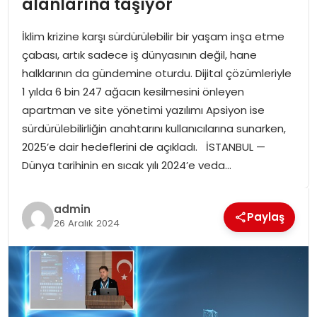
alanlarına taşıyor
SPOR
İklim krizine karşı sürdürülebilir bir yaşam inşa etme
GÜNDEM
çabası, artık sadece iş dünyasının değil, hane
halklarının da gündemine oturdu. Dijital çözümleriyle
MAGAZIN
1 yılda 6 bin 247 ağacın kesilmesini önleyen
apartman ve site yönetimi yazılımı Apsiyon ise
sürdürülebilirliğin anahtarını kullanıcılarına sunarken,
2025’e dair hedeflerini de açıkladı. İSTANBUL —
Dünya tarihinin en sıcak yılı 2024’e veda…
admin
Paylaş
26 Aralık 2024