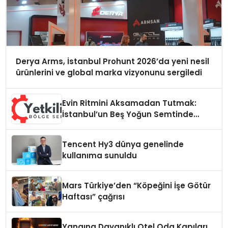
Derya Arms, İstanbul Prohunt 2026’da yeni nesil
ürünlerini ve global marka vizyonunu sergiledi
Evin Ritmini Aksamadan Tutmak:
İstanbul’un Beş Yoğun Semtinde
Samimi Bir Teknik Servis Hikayesi
Tencent Hy3 dünya genelinde
kullanıma sunuldu
Mars Türkiye’den “Köpeğini İşe Götür
Haftası” çağrısı
Yangına Dayanıklı Otel Oda Kapıları