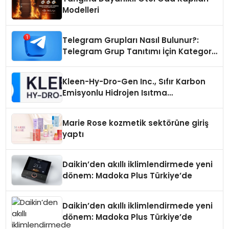
Modelleri
Telegram Grupları Nasıl Bulunur?:
Telegram Grup Tanıtımı İçin Kategori
Seçimi Neden Önemlidir?
Kleen-Hy-Dro-Gen Inc., Sıfır Karbon
Emisyonlu Hidrojen Isıtma
Teknolojisinde ISO ve TSSA
Düzenleyici Onaylarını Aldı
Marie Rose kozmetik sektörüne giriş
yaptı
Daikin’den akıllı iklimlendirmede yeni
dönem: Madoka Plus Türkiye’de
Daikin’den akıllı iklimlendirmede yeni
dönem: Madoka Plus Türkiye’de