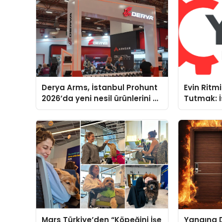
Derya Arms, İstanbul Prohunt
Evin Rit
2026’da yeni nesil ürünlerini ve
Tutmak: İ
global marka vizyonunu
Yoğun Se
sergiledi
Teknik Se
Mars Türkiye’den “Köpeğini İşe
Yangına D