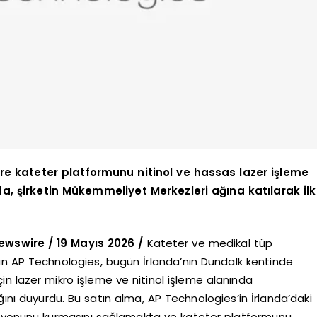
re kateter platformunu nitinol ve hassas lazer işleme
da, şirketin Mükemmeliyet Merkezleri ağına katılarak ilk
wswire / 19 Mayıs 2026 /
Kateter ve medikal tüp
an AP Technologies, bugün İrlanda’nın Dundalk kentinde
çin lazer mikro işleme ve nitinol işleme alanında
ını duyurdu. Bu satın alma, AP Technologies’in İrlanda’daki
rasyonunu kurmasını sağlamakta ve kateter platformunu