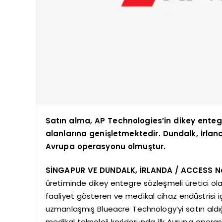
Satın alma, AP Technologies’in dikey enteg
alanlarına genişletmektedir. Dundalk, İrlan
Avrupa operasyonu olmuştur.
SİNGAPUR VE DUNDALK, İRLANDA / ACCESS Ne
üretiminde dikey entegre sözleşmeli üretici ol
faaliyet gösteren ve medikal cihaz endüstrisi i
uzmanlaşmış Blueacre Technology’yi satın aldığ
medikal teknoloji koridorunda ilk Avrupa ope