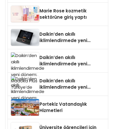
Isıtma Teknolojisinde ISO ve
TSSA Düzenleyici Onaylarını
Marie Rose kozmetik
Aldı
sektörüne giriş yaptı
Daikin’den akıllı
iklimlendirmede yeni
dönem: Madoka Plus
Türkiye’de
Daikin’den akıllı
iklimlendirmede yeni
dönem: Madoka Plus
Türkiye’de
Daikin’den akıllı
iklimlendirmede yeni
dönem: Madoka Plus
Türkiye’de
Portekiz Vatandaşlık
Hizmetleri
Üniversite öğrencileri için