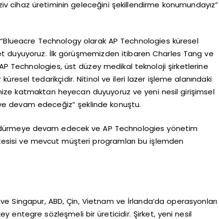
vaziv cihaz üretiminin geleceğini şekillendirme konumundayız”
, “Blueacre Technology olarak AP Technologies küresel
et duyuyoruz. İlk görüşmemizden itibaren Charles Tang ve
 AP Technologies, üst düzey medikal teknoloji şirketlerine
küresel tedarikçidir. Nitinol ve ileri lazer işleme alanındaki
ibimize katmaktan heyecan duyuyoruz ve yeni nesil girişimsel
rmeye devam edeceğiz” şeklinde konuştu.
i sürdürmeye devam edecek ve AP Technologies yönetim
k tesisi ve mevcut müşteri programları bu işlemden
ve Singapur, ABD, Çin, Vietnam ve İrlanda’da operasyonları
 entegre sözleşmeli bir üreticidir. Şirket, yeni nesil