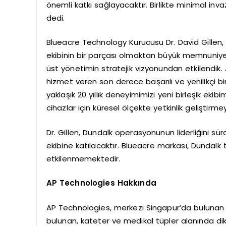
önemli katkı sağlayacaktır. Birlikte minimal in
dedi.
Blueacre Technology Kurucusu Dr. David Gillen
ekibinin bir parçası olmaktan büyük memnuniy
üst yönetimin stratejik vizyonundan etkilendik.
hizmet veren son derece başarılı ve yenilikçi bir 
yaklaşık 20 yıllık deneyimimizi yeni birleşik ek
cihazlar için küresel ölçekte yetkinlik gelişti
Dr. Gillen, Dundalk operasyonunun liderliğin
ekibine katılacaktır. Blueacre markası, Dundal
etkilenmemektedir.
AP Technologies Hakkında
AP Technologies, merkezi Singapur’da bulunan 
bulunan, kateter ve medikal tüpler alanında dikey