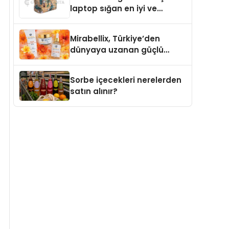
laptop sığan en iyi ve
sağlam sırt çantası
markaları
Mirabellix, Türkiye’den
dünyaya uzanan güçlü
büyümesini sürdürüyor
Sorbe içecekleri nerelerden
satın alınır?