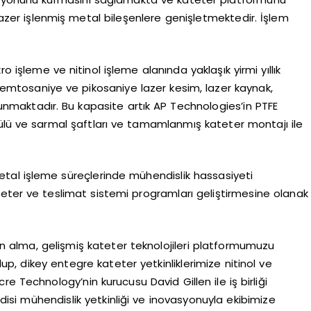
 lazer işlenmiş metal bileşenlere genişletmektedir. İşlem
o işleme ve nitinol işleme alanında yaklaşık yirmi yıllık
femtosaniye ve pikosaniye lazer kesim, lazer kaynak,
lunmaktadır. Bu kapasite artık AP Technologies’in PTFE
örgülü ve sarmal şaftları ve tamamlanmış kateter montajı ile
metal işleme süreçlerinde mühendislik hassasiyeti
ateter ve teslimat sistemi programları geliştirmesine olanak
n alma, gelişmiş kateter teknolojileri platformumuzu
p, dikey entegre kateter yetkinliklerimize nitinol ve
e Technology’nin kurucusu David Gillen ile iş birliği
i mühendislik yetkinliği ve inovasyonuyla ekibimize