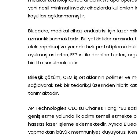
yeni nesil minimal invaziv cihazlarda kullanılan
koşulları açıklanmamıştır.
Blueacre, medikal cihaz endüstrisi için lazer mikr
uzmanlık sunmaktadır. Bu yetkinlikler arasında 
elektropolisaj ve yerinde hızlı prototipleme bu
oyulmuş astarları, FEP ısı ile daralan tüpleri, 
birlikte sunulmaktadır.
Birleşik çözüm, OEM iş ortaklarının polimer ve 
sağlayarak tek bir tedarikçi üzerinden hibrit k
tanımaktadır.
AP Technologies CEO’su Charles Tang, “Bu satı
genişletme yolunda ilk adımı temsil etmekte olu
hassas lazer işleme eklemektedir. Ayrıca Blueacr
yapmaktan büyük memnuniyet duyuyoruz. Kendis