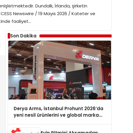
işletmektedir. Dundalk, İrlanda, şirketin
CESS Newswire / 19 Mayıs 2026 / Kateter ve
tinde faaliyet…
Son Dakika
Derya Arms, İstanbul Prohunt 2026’da
yeni nesil ürünlerini ve global marka
vizyonunu sergiledi
Evin Ritmini Aksamadan