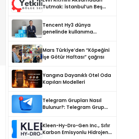
Tutmak: İstanbul’un Beş
Yoğun Semtinde Samimi Bir
Teknik Servis Hikayesi
Tencent Hy3 dünya
genelinde kullanıma
sunuldu
Mars Türkiye’den “Köpeğini
İşe Götür Haftası” çağrısı
Yangına Dayanıklı Otel Oda
Kapıları Modelleri
Telegram Grupları Nasıl
Bulunur?: Telegram Grup
Tanıtımı İçin Kategori Seçimi
Neden Önemlidir?
Kleen-Hy-Dro-Gen Inc., Sıfır
Karbon Emisyonlu Hidrojen