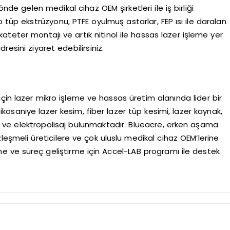
nde gelen medikal cihaz OEM şirketleri ile iş birliği
 tüp ekstrüzyonu, PTFE oyulmuş astarlar, FEP ısı ile daralan
ateter montajı ve artık nitinol ile hassas lazer işleme yer
esini ziyaret edebilirsiniz.
çin lazer mikro işleme ve hassas üretim alanında lider bir
pikosaniye lazer kesim, fiber lazer tüp kesimi, lazer kaynak,
e ve elektropolisaj bulunmaktadır. Blueacre, erken aşama
leşmeli üreticilere ve çok uluslu medikal cihaz OEM’lerine
me ve süreç geliştirme için Accel-LAB programı ile destek