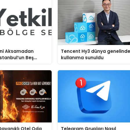
mini Aksamadan
Tencent Hy3 dünya genelind
stanbul’un Beş
kullanıma sunuldu
mtinde Samimi Bir
rvis Hikayesi
ayanıklı Otel Oda
Telegram Grupları Nasıl