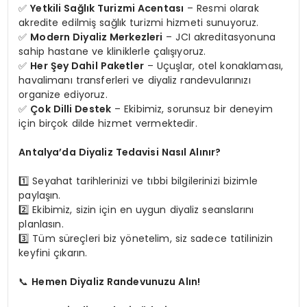
✅
Yetkili Sağlık Turizmi Acentası
– Resmi olarak
akredite edilmiş sağlık turizmi hizmeti sunuyoruz.
✅
Modern Diyaliz Merkezleri
– JCI akreditasyonuna
sahip hastane ve kliniklerle çalışıyoruz.
✅
Her Şey Dahil Paketler
– Uçuşlar, otel konaklaması,
havalimanı transferleri ve diyaliz randevularınızı
organize ediyoruz.
✅
Çok Dilli Destek
– Ekibimiz, sorunsuz bir deneyim
için birçok dilde hizmet vermektedir.
Antalya’da Diyaliz Tedavisi Nasıl Alınır?
1️⃣ Seyahat tarihlerinizi ve tıbbi bilgilerinizi bizimle
paylaşın.
2️⃣ Ekibimiz, sizin için en uygun diyaliz seanslarını
planlasın.
3️⃣ Tüm süreçleri biz yönetelim, siz sadece tatilinizin
keyfini çıkarın.
📞
Hemen Diyaliz Randevunuzu Alın!