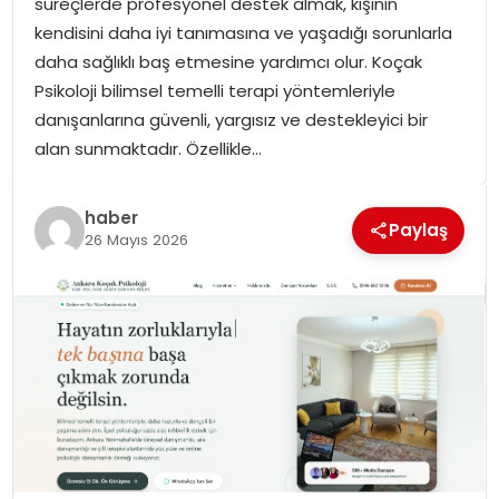
süreçlerde profesyonel destek almak, kişinin
SPOR
kendisini daha iyi tanımasına ve yaşadığı sorunlarla
daha sağlıklı baş etmesine yardımcı olur. Koçak
GÜNDEM
Psikoloji bilimsel temelli terapi yöntemleriyle
danışanlarına güvenli, yargısız ve destekleyici bir
MAGAZIN
alan sunmaktadır. Özellikle…
haber
Paylaş
26 Mayıs 2026