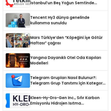
İstanbul’un Beş Yoğun Semtinde
Samimi Bir Teknik Servis Hikayesi
Tencent Hy3 dünya genelinde
kullanıma sunuldu
Mars Türkiye’den “Köpeğini İşe Götür
Haftası” çağrısı
Yangına Dayanıklı Otel Oda Kapıları
Modelleri
Telegram Grupları Nasıl Bulunur?:
Telegram Grup Tanıtımı İçin Kategori
Seçimi Neden Önemlidir?
Kleen-Hy-Dro-Gen Inc., Sıfır Karbon
Emisyonlu Hidrojen Isıtma
Teknolojisinde ISO ve TSSA