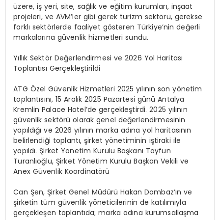
üzere, iş yeri, site, sağlık ve eğitim kurumları,
inşaat
projeleri, ve
AVM’l
er gibi gerek turizm sektörü, gerekse
farklı sektörlerde faaliyet gösteren Türkiye’nin değerli
markalarına güvenlik hizmetleri sundu.
Yıllık Sektör Değerlendirmesi ve
2026 Yol Haritası
Toplantısı Gerçekleştirildi
ATG Özel Güvenlik Hizmetleri
2025 yılının son
yönetim
toplantısını
,
15 Aralık 2025 Pazartesi günü Antalya
Kremlin Palace Hotel’de gerçekleştirdi. 2025 yılının
güvenlik sektörü olarak
genel
değerlendirmesinin
yapıldığı ve 2026 yılının
marka adına
yol haritasının
belirlendiği toplantı
,
şirket yönetiminin
iştiraki ile
yapıldı
.
Şirket Yönetim Kurulu Başkanı Tayfun
Turanlıoğlu,
Şirket Yönetim Kurulu Başkan Vekili ve
Anex Güvenlik Koordinatörü
Can Şen,
Şirket Genel Müdürü
Hakan Dombaz’ın ve
şirketin
t
üm
güvenlik yöneticilerinin de katılımıyla
gerçekleşen toplantıda;
marka adına
kurumsallaşma