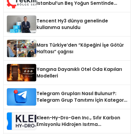
İstanbul’un Beş Yoğun Semtinde
Samimi Bir Teknik Servis Hikayesi
Tencent Hy3 dünya genelinde
kullanıma sunuldu
Mars Türkiye’den “Köpeğini İşe Götür
Haftası” çağrısı
Yangına Dayanıklı Otel Oda Kapıları
Modelleri
Telegram Grupları Nasıl Bulunur?:
Telegram Grup Tanıtımı İçin Kategori
Seçimi Neden Önemlidir?
Kleen-Hy-Dro-Gen Inc., Sıfır Karbon
Emisyonlu Hidrojen Isıtma
Teknolojisinde ISO ve TSSA