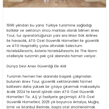
1996 yılından bu yana Türkiye turizmine sağladığı
katkılar ve sektörün öncü markası olarak bilinen Anex
Tour, tur operatörlüğünün yanı sıra Mavi Gök Airlines
ile havacılık
, ATG
Özel Güvenlik Hizmetleri
ile güvenlik
ve ATG Hospitality çatısı altındaki Selectum
Hotels&Resorts, Asteria Hotels&Resorts ile The Norm
otelleriyle turizmin pek çok alanında hizmet veriyor.
Dünya Devi Anex Güvenliği Ele Aldı
Turizmin hemen her alanında başarılı çalışmaları
bulunan Anex Tour,
güvenlik sektöründeki hizmet
kalitesini daha yüksek bir çıtaya çıkarmak maksadıyla
Aralık 2024’te
kendi iştiraki olan ATG Özel Güvenlik
Hizmetleri Tic. A.Ş.’yi faaliyete geçi
rmişti.
ATG Özel
Güvenlik Hizmetleri;
2025 yılı boyunca Antalya, Muğla,
İzmir ve İstanbul illerinde,
başta otel
zincirleri
olmak