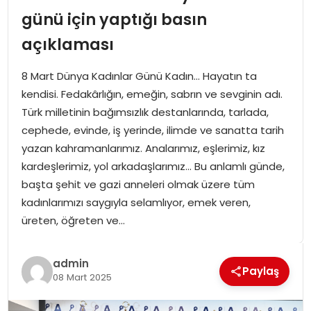
SPOR
günü için yaptığı basın
açıklaması
GÜNDEM
8 Mart Dünya Kadınlar Günü Kadın… Hayatın ta
MAGAZIN
kendisi. Fedakârlığın, emeğin, sabrın ve sevginin adı.
Türk milletinin bağımsızlık destanlarında, tarlada,
cephede, evinde, iş yerinde, ilimde ve sanatta tarih
yazan kahramanlarımız. Analarımız, eşlerimiz, kız
kardeşlerimiz, yol arkadaşlarımız… Bu anlamlı günde,
başta şehit ve gazi anneleri olmak üzere tüm
kadınlarımızı saygıyla selamlıyor, emek veren,
üreten, öğreten ve…
admin
Paylaş
08 Mart 2025