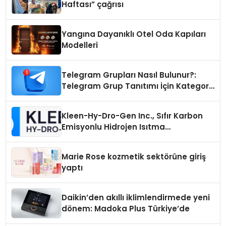
Haftası” çağrısı
Yangına Dayanıklı Otel Oda Kapıları
Modelleri
Telegram Grupları Nasıl Bulunur?:
Telegram Grup Tanıtımı İçin Kategori
Seçimi Neden Önemlidir?
Kleen-Hy-Dro-Gen Inc., Sıfır Karbon
Emisyonlu Hidrojen Isıtma
Teknolojisinde ISO ve TSSA
Düzenleyici Onaylarını Aldı
Marie Rose kozmetik sektörüne giriş
yaptı
Daikin’den akıllı iklimlendirmede yeni
dönem: Madoka Plus Türkiye’de