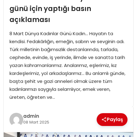
SPOR
günü için yaptığı basın
açıklaması
GÜNDEM
8 Mart Dünya Kadınlar Günü Kadın… Hayatın ta
MAGAZIN
kendisi. Fedakârlığın, emeğin, sabrın ve sevginin adı.
Türk milletinin bağımsızlık destanlarında, tarlada,
cephede, evinde, iş yerinde, ilimde ve sanatta tarih
yazan kahramanlarımız. Analarımız, eşlerimiz, kız
kardeşlerimiz, yol arkadaşlarımız… Bu anlamlı günde,
başta şehit ve gazi anneleri olmak üzere tüm
kadınlarımızı saygıyla selamlıyor, emek veren,
üreten, öğreten ve…
admin
Paylaş
08 Mart 2025