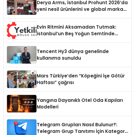
Derya Arms, İstanbul Prohunt 2026’da
yeni nesil ürünlerini ve global marka
vizyonunu sergiledi
Evin Ritmini Aksamadan Tutmak:
İstanbul’un Beş Yoğun Semtinde
Samimi Bir Teknik Servis Hikayesi
Tencent Hy3 dünya genelinde
kullanıma sunuldu
Mars Türkiye’den “Köpeğini İşe Götür
Haftası” çağrısı
Yangına Dayanıklı Otel Oda Kapıları
Modelleri
Telegram Grupları Nasıl Bulunur?:
Telegram Grup Tanıtımı İçin Kategori