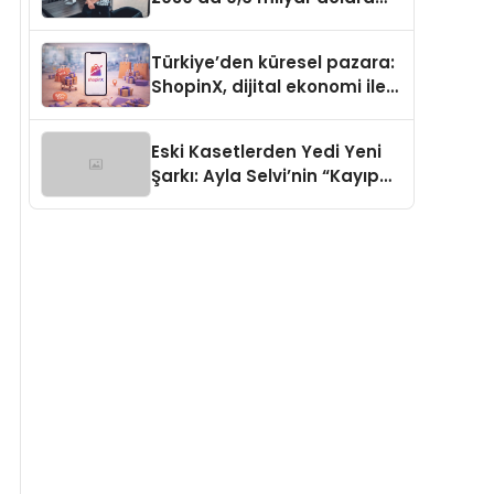
ulaşması bekleniyor
Türkiye’den küresel pazara:
ShopinX, dijital ekonomi ile
gerçek dünya alışverişini bir
araya getirmeyi hedefliyor
Eski Kasetlerden Yedi Yeni
Şarkı: Ayla Selvi’nin “Kayıp
Kasetler 1” Albümü 31
Temmuz’da Çıktı