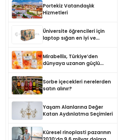
Türkiye’de
Portekiz Vatandaşlık
Hizmetleri
Üniversite öğrencileri için
laptop sığan en iyi ve
sağlam sırt çantası
markaları
Mirabellix, Türkiye’den
dünyaya uzanan güçlü
büyümesini sürdürüyor
Sorbe içecekleri nerelerden
satın alınır?
Yaşam Alanlarına Değer
Katan Aydınlatma Seçimleri
Küresel rinoplasti pazarının
2030’da 9,6 milyar dolara