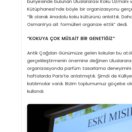
bünyesinde bulunan Uluslararası Koku Uzmanı ve
Kütüphanesi’nde böyle bir organizasyonu gerçekle
“İlk olarak Anadolu koku kültürünü anlattık. Da
Osmanlı’ya ait formülleri organize ettik” dedi.
“KOKUYA ÇOK MÜSAİT BİR GENETİĞİZ”
Antik Çağdan Günümüze gelen kokuları bu atöly
gerçekleştirmenin önemine değinen Uluslararası
organizasyonda parfüm tasarlama deneyimini y
haftalarda Paris’te anlatmıştık. Şimdi de Külliy
katılımcılar vardı. Bizim toplumumuz göçebe old
kullandı.