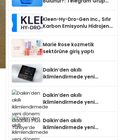
Bulunur?: Telegram Grup
Tanıtımı İçin Kategori Seçimi
Neden Önemlidir?
Kleen-Hy-Dro-Gen Inc., Sıfır
Karbon Emisyonlu Hidrojen
Isıtma Teknolojisinde ISO ve
TSSA Düzenleyici Onaylarını
Marie Rose kozmetik
Aldı
sektörüne giriş yaptı
Daikin’den akıllı
iklimlendirmede yeni
dönem: Madoka Plus
Türkiye’de
Daikin’den akıllı
iklimlendirmede yeni
dönem: Madoka Plus
Türkiye’de
Daikin’den akıllı
iklimlendirmede yeni
dönem: Madoka Plus