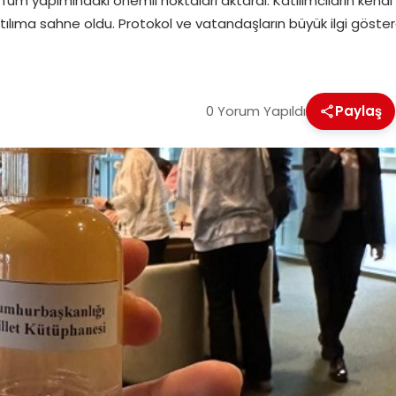
m yapımındaki önemli noktaları aktardı. Katılımcıların kendi k
ma sahne oldu. Protokol ve vatandaşların büyük ilgi gösterdiği e
0 Yorum Yapıldı
Paylaş