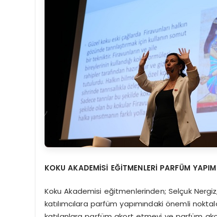
KOKU AKADEMİSİ EĞİTMENLERİ PARFÜM YAPIMI
Koku Akademisi eğitmenlerinden; Selçuk Nergiz,
katılımcılara parfüm yapımındaki önemli noktalar
katılanlara parfüm akort etmeyi ve parfüm ako