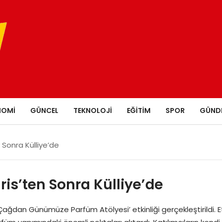
NOMI
GÜNCEL
TEKNOLOJI
EĞITIM
SPOR
GÜND
 Sonra Külliye’de
is’ten Sonra Külliye’de
ğdan Günümüze Parfüm Atölyesi’ etkinliği gerçekleştirildi. Et