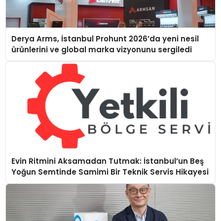
Derya Arms, İstanbul Prohunt 2026’da yeni nesil
ürünlerini ve global marka vizyonunu sergiledi
Evin Ritmini Aksamadan Tutmak: İstanbul’un Beş
Yoğun Semtinde Samimi Bir Teknik Servis Hikayesi