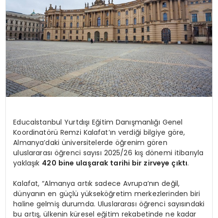
Educaİstanbul Yurtdışı Eğitim Danışmanlığı Genel
Koordinatörü Remzi Kalafat’ın verdiği bilgiye göre,
Almanya’daki üniversitelerde öğrenim gören
uluslararası öğrenci sayısı 2025/26 kış dönemi itibarıyla
yaklaşık
420 bine ulaşarak tarihi bir zirveye çıktı
.
Kalafat, “Almanya artık sadece Avrupa’nın değil,
dünyanın en güçlü yükseköğretim merkezlerinden biri
haline gelmiş durumda. Uluslararası öğrenci sayısındaki
bu artış, ülkenin küresel eğitim rekabetinde ne kadar