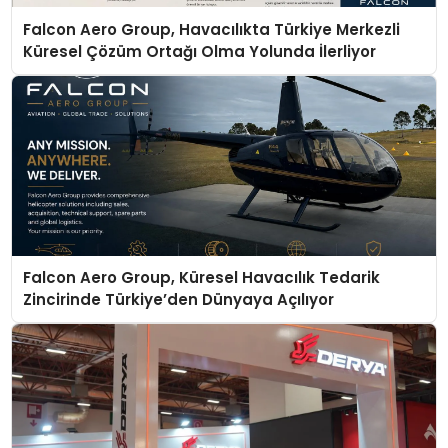
Falcon Aero Group, Havacılıkta Türkiye Merkezli
Küresel Çözüm Ortağı Olma Yolunda İlerliyor
Falcon Aero Group, Küresel Havacılık Tedarik
Zincirinde Türkiye’den Dünyaya Açılıyor