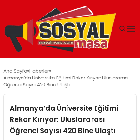
YAŞAM
Ana Sayfa
Haberler
Almanya’da Üniversite Eğitimi Rekor Kırıyor: Uluslararası
EKONOMI
Öğrenci Sayısı 420 Bine Ulaştı
GÜNCEL
Almanya’da Üniversite Eğitimi
TEKNOLOJI
Rekor Kırıyor: Uluslararası
Öğrenci Sayısı 420 Bine Ulaştı
EĞITIM