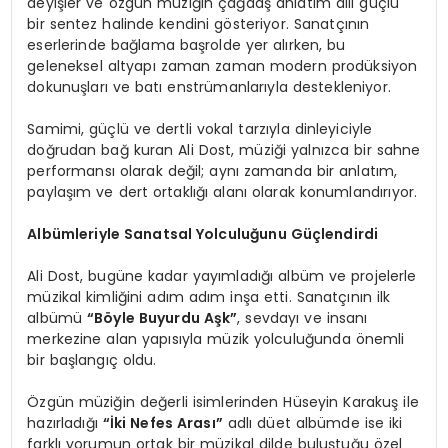
deyişler ve özgün müziğin çağdaş anlatım dili güçlü
bir sentez halinde kendini gösteriyor. Sanatçının
eserlerinde bağlama başrolde yer alırken, bu
geleneksel altyapı zaman zaman modern prodüksiyon
dokunuşları ve batı enstrümanlarıyla destekleniyor.
Samimi, güçlü ve dertli vokal tarzıyla dinleyiciyle
doğrudan bağ kuran Ali Dost, müziği yalnızca bir sahne
performansı olarak değil; aynı zamanda bir anlatım,
paylaşım ve dert ortaklığı alanı olarak konumlandırıyor.
Albümleriyle Sanatsal Yolculuğunu Güçlendirdi
Ali Dost, bugüne kadar yayımladığı albüm ve projelerle
müzikal kimliğini adım adım inşa etti. Sanatçının ilk
albümü
“Böyle Buyurdu Aşk”
, sevdayı ve insanı
merkezine alan yapısıyla müzik yolculuğunda önemli
bir başlangıç oldu.
Özgün müziğin değerli isimlerinden Hüseyin Karakuş ile
hazırladığı
“İki Nefes Arası”
adlı düet albümde ise iki
farklı yorumun ortak bir müzikal dilde buluştuğu özel