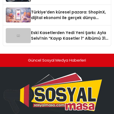
Türkiye’den küresel pazara: ShopinX,
dijital ekonomi ile gerçek dünya
alışverişini bir araya getirmeyi
hedefliyor
Eski Kasetlerden Yedi Yeni Şarkı: Ayla
Selvi’nin “Kayıp Kasetler 1” Albümü 31
Temmuz’da Çıktı
Güncel Sosyal Medya Haberleri