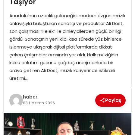
Taşıyor
SPOR
Anadolu’nun ozanlık geleneğini modern özgün müzik
GÜNDEM
anlayışıyla buluşturan sanatçı ve prodüktör Ali Dost,
son çalışması “Felek” ile dinleyicilerden güçlü bir ilgi
MAGAZIN
gördü. Sanatçının yeni klibi kısa sürede yüz binlerce
izlenmeye ulaşarak dijital platformlarda dikkat
çeken çalışmalar arasında yer aldı. Halk müziğinin
köklü anlatım gücünü çağdaş aranjmanlarla bir
araya getiren Ali Dost, müzik kariyerinde istikrarlı
üretimi…
haber
Paylaş
03 Haziran 2026