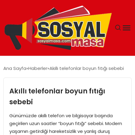
YAŞAM
Ana Sayfa
Haberler
Akıllı telefonlar boyun fıtığı sebebi
EKONOMI
Akıllı telefonlar boyun fıtığı
GÜNCEL
sebebi
TEKNOLOJI
Günümüzde akıllı telefon ve bilgisayar başında
geçirilen uzun saatler “boyun fıtığı” sebebi. Modern
EĞITIM
yaşamın getirdiği hareketsizlik ve yanlış duruş