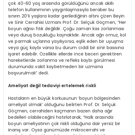
çok 40-60 yaş arasında görüldüğünü ancak akıllı
telefon kullanımının yaygınlaşmasıyla beraber bu
sınırın 20’li yaşlara kadar gerilediğinin altını çizen Beyin
ve Sinir Cerrahisi Uzmanı Prof. Dr. Selçuk Göçmen, “Her
boyun ağrısı fıtık değildir. Çoğu zaman kas zorlanması
veya duruş bozukluğu kaynaklıdır. Ancak ağrı omuz, kol
ve parmak uçlarına yayılıyorsa, eşlik eden bir uyuşma
veya güç kaybı varsa bu durum ciddi bir sinir basısına
işaret edebilir. Özellikle ellerde ince beceri gerektiren
hareketlerde zorlanma ve refleks kaybı görülmesi
durumunda vakit kaybetmeden bir uzmana
başvurulmalı” dedi.
Ameliyat değil tedaviyi ertelemek riskli
Hastaların en büyük korkusunun ‘boyun bölgesinden
ameliyat olmak’ olduğunu belirten Prof. Dr. Selçuk
Göçmen, cerrahiden kaçmanın bazen daha ağır
bedelleri olabileceğini hatırlatarak, “Halk arasında
boyun ameliyatının çok riskli olduğuna dair yersiz bir
inanış var. Oysa günümüzde mikrocerrahi ve