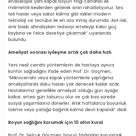
endoskopik yani kapalı boyun fıtığı cerrahisi ile
milimetrik kesilerden girilerek siniri rahatlatıyoruz. Ses
teli hasarı veya sakat kalma gibi riskler modern
teknoloji ve tecrübe ile en aza inmiş durumda. Asıl risk,
sinir baskı altındayken tedaviyi erteleyip kalıcı güç
kaybına ve felce davetiye çıkarmak” uyarısında
bulundu.
Ameliyat sonrası iyileşme artık çok daha hızlı
Yeni nesil cerrahi yöntemlerin de hastaya ayrıca
konfor sağladığını ifade eden Prof. Dr. Göçmen,
“Mikrocerrahi veya kapalı yöntemlerle yaptığımız
ameliyatlarda doku hasarı yok denecek kadar azdır.
Hastalarımız genellikle ameliyat olduğu gün ayağa
kalkar, ertesi gün taburcu olur ve çok kısa sürede
sosyal yaşamlarına dönerler. Artık haftalarca boyunluk
takma veya yatağa bağımlı kalma devri kapandı” dedi.
Boyun sağlığını korumak için 10 altın kural
Prof. Dr. Selçuk Göçmen, boyun fıtığından korunmak