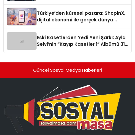
Türkiye’den küresel pazara: ShopinX,
dijital ekonomi ile gerçek dünya
alışverişini bir araya getirmeyi
hedefliyor
Eski Kasetlerden Yedi Yeni Şarkı: Ayla
Selvi’nin “Kayıp Kasetler 1” Albümü 31
Temmuz’da Çıktı
Güncel Sosyal Medya Haberleri