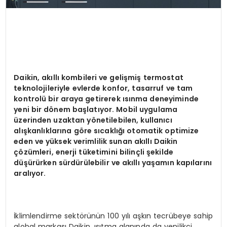
Daikin, akıllı kombileri ve gelişmiş termostat
teknolojileriyle evlerde konfor, tasarruf ve tam
kontrolü bir araya getirerek ısınma deneyiminde
yeni bir d
ö
nem başlatıyor. Mobil uygulama
üzerinden uzaktan y
ö
netilebilen, kullanıcı
alışkanlıklarına g
ö
re sıcaklığı otomatik optimize
eden ve yüksek verimlilik sunan akıllı Daikin
çözümleri, enerji tüketimini bilinçli şekilde
düşürürken sürdürülebilir ve akıllı yaşamın kapılarını
aralıyor.
İklimlendirme sektörünün 100 yılı aşkın tecrübeye sahip
global markası Daikin, ısıtma alanında da yenilikçi