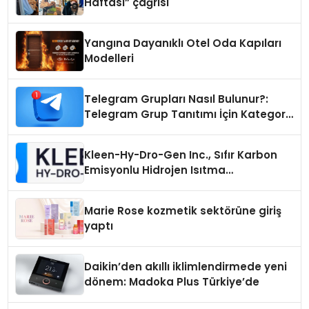
Haftası” çağrısı
Yangına Dayanıklı Otel Oda Kapıları
Modelleri
Telegram Grupları Nasıl Bulunur?:
Telegram Grup Tanıtımı İçin Kategori
Seçimi Neden Önemlidir?
Kleen-Hy-Dro-Gen Inc., Sıfır Karbon
Emisyonlu Hidrojen Isıtma
Teknolojisinde ISO ve TSSA
Düzenleyici Onaylarını Aldı
Marie Rose kozmetik sektörüne giriş
yaptı
Daikin’den akıllı iklimlendirmede yeni
dönem: Madoka Plus Türkiye’de